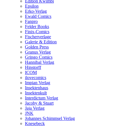
Edition Kwimbi
Epsilon
Erko-Verlag
Ewald Comics
Fanpro
Felder Books
Finix-Comics
Fischerverlage
Galerie & Edition
Golden Press
Granus Verlag
Gringo Comics
Hannibal Verlag
Hinstorff
ICOM
ilovecomics
Impian Verlag
Insektenhaus
Insektenkult
Interdictum Verlag
Jacoby & Stuart
Jaja Verlag
JNK
Johannes Schimmsel Verlag
Knesebeck