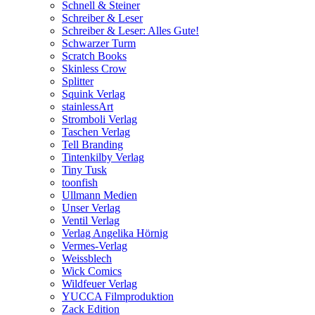
Schnell & Steiner
Schreiber & Leser
Schreiber & Leser: Alles Gute!
Schwarzer Turm
Scratch Books
Skinless Crow
Splitter
Squink Verlag
stainlessArt
Stromboli Verlag
Taschen Verlag
Tell Branding
Tintenkilby Verlag
Tiny Tusk
toonfish
Ullmann Medien
Unser Verlag
Ventil Verlag
Verlag Angelika Hörnig
Vermes-Verlag
Weissblech
Wick Comics
Wildfeuer Verlag
YUCCA Filmproduktion
Zack Edition