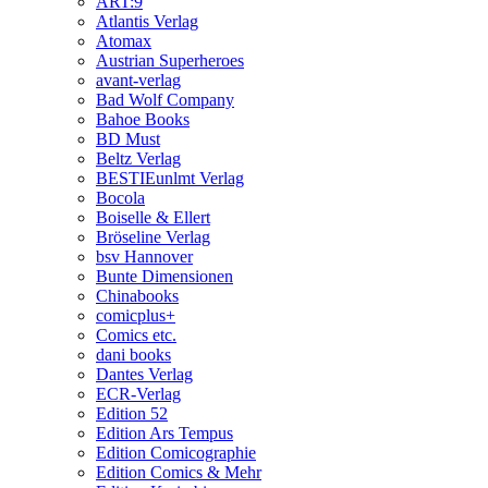
ART:9
Atlantis Verlag
Atomax
Austrian Superheroes
avant-verlag
Bad Wolf Company
Bahoe Books
BD Must
Beltz Verlag
BESTIEunlmt Verlag
Bocola
Boiselle & Ellert
Bröseline Verlag
bsv Hannover
Bunte Dimensionen
Chinabooks
comicplus+
Comics etc.
dani books
Dantes Verlag
ECR-Verlag
Edition 52
Edition Ars Tempus
Edition Comicographie
Edition Comics & Mehr