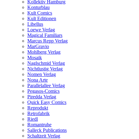
Kollektiv Hamburg
Konturblau
Kult Comics
Kult Editionen
Libellus
Loewe Verlag
Magical Familiars
Marcus Repp Verlag
MarGravio
Mohlberg Verlag
Mosaik
Naglschmid Verlag
Nichtlustig Verlag
Nomen Verlag
Nona Arte
Parallelallee Verlag
Pegasos-Comics
Piredda Verlag
Quick Easy Comics
Reprodukt
Retrofabrik
Riedl
Romantruhe
Salleck Publications
Schaltzeit Verlag