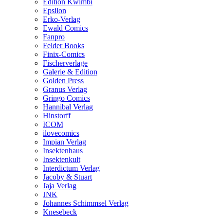
Edition Kwimbi
Epsilon
Erko-Verlag
Ewald Comics
Fanpro
Felder Books
Finix-Comics
Fischerverlage
Galerie & Edition
Golden Press
Granus Verlag
Gringo Comics
Hannibal Verlag
Hinstorff
ICOM
ilovecomics
Impian Verlag
Insektenhaus
Insektenkult
Interdictum Verlag
Jacoby & Stuart
Jaja Verlag
JNK
Johannes Schimmsel Verlag
Knesebeck