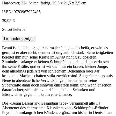
Hardcover, 224 Seiten, farbig, 29,5 x 21,5 x 2,5 cm
ISBN: 9783967927405
39,95 €
Sofort lieferbar
Leseprobe anzeigen
Benni ist ein kleiner, ganz normaler Junge – das heißt, er wäre es
gern, ist er aber nicht, denn er ist unglaublich stark! Schwierigkeiten
bereitet ihm nur, seine Kräfte im Alltag richtig zu dosieren.
Zumindest solange er keinen Schnupfen hat, denn dann verlassen
ihn seine Kräfte, und er ist wirklich nur ein braver, kleiner Junge,
dem allerdings jede Art von schlechtem Benehmen oder gar
kriminelle Machenschaften strikt zuwider sind. So gerät er stets aufs
Neue in abenteuerliche Verwicklungen, bei denen er seine
Superkräfte dann doch sinnvoll einsetzen kann, und wenn er schön
darauf achtet, sich nicht zu erkälten, haben Schurken und
Bösewichter gegen ihn kaum eine Chance.
Die »Benni Bärenstark Gesamtausgabe« versammelt alle 14
Abenteuer des charmanten Klassikers von »Schlümpfe«-Erfinder
Peyo in 5 umfangreichen Bänden, ergänzt um bisher in Deutschland