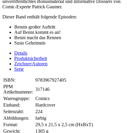
unveröffentlichtes Bonusmaterial und informative Dossiers von
Comic-Experte Patrick Gaumer.
Dieser Band enthält folgende Episoden:
Bennis großer Auftritt
Auf Benni kommt es an!
Benni macht das Rennen
Susis Geheimnis
Details
Produktsicherheit
Zeichner/Autoren
Serie
ISBN:
9783967927405
PPM
317146
Artikelnummer:
Warengruppe:
Comics
Einband:
Hardcover
Seitenzahl:
224
Abbildungen:
farbig
Format:
29,5 x 21,5 x 2,5 cm (HxBxT)
Gewicht:
1305 g