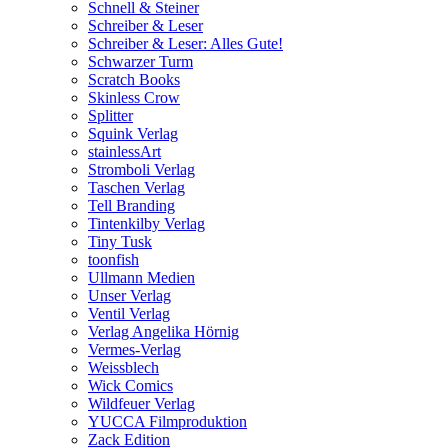
Schnell & Steiner
Schreiber & Leser
Schreiber & Leser: Alles Gute!
Schwarzer Turm
Scratch Books
Skinless Crow
Splitter
Squink Verlag
stainlessArt
Stromboli Verlag
Taschen Verlag
Tell Branding
Tintenkilby Verlag
Tiny Tusk
toonfish
Ullmann Medien
Unser Verlag
Ventil Verlag
Verlag Angelika Hörnig
Vermes-Verlag
Weissblech
Wick Comics
Wildfeuer Verlag
YUCCA Filmproduktion
Zack Edition