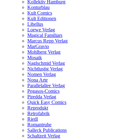
Kollektiv Hamburg
Konturblau
Kult Comics
Kult Editionen
Libellus
Loewe Verlag
Magical Familiars
Marcus Repp Verlag
MarGravio
Mohlberg Verlag
Mosaik
Naglschmid Verlag
Nichtlustig Verlag
Nomen Verlag
Nona Arte
Parallelallee Verlag
Pegasos-Comics
Piredda Verlag
Quick Easy Comics
Reprodukt
Retrofabrik
Riedl
Romantruhe
Salleck Publications
Schaltzeit Verlag