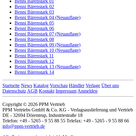
Benni Bärenstark 01
Benni Bärenstark 02
Benni Bärenstark 03
Benni Bärenstark 04 (Neuauflage)
Benni Bärenstark 05
Benni Bärenstark 06
Benni Bärenstark 07 (Neuauflage)
Benni Bärenstark 08
Benni Bärenstark 09 (Neuauflage)
Benni Bärenstark 10 (Neuauflage)
Benni Bärenstark 11
Benni Bärenstark 12
Benni Bärenstark 13 (Neuauflage)
Benni Bärenstark 14
Startseite
News
Katalog
Vorschau
Händler
Verlage
Über uns
Datenschutz
AGB
Kontakt
Impressum
Anmelden
Copyright © 2026 PPM Vertrieb
PPM Vertriebs GmbH & Co. KG - Verlagsauslieferung und Vertrieb
DE - 32694 Dörentrup, Industriestraße 18
Telefon: +49 - 5265 - 9 55 88 55 Telefax: +49 - 5265 - 9 55 88 66
info@ppm-vertrieb.de