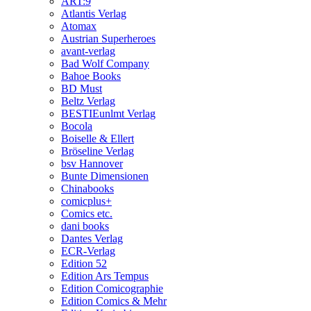
ART:9
Atlantis Verlag
Atomax
Austrian Superheroes
avant-verlag
Bad Wolf Company
Bahoe Books
BD Must
Beltz Verlag
BESTIEunlmt Verlag
Bocola
Boiselle & Ellert
Bröseline Verlag
bsv Hannover
Bunte Dimensionen
Chinabooks
comicplus+
Comics etc.
dani books
Dantes Verlag
ECR-Verlag
Edition 52
Edition Ars Tempus
Edition Comicographie
Edition Comics & Mehr