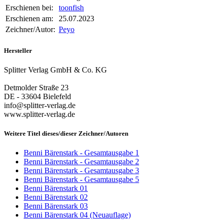
Erschienen bei:
toonfish
Erschienen am:
25.07.2023
Zeichner/Autor:
Peyo
Hersteller
Splitter Verlag GmbH & Co. KG
Detmolder Straße 23
DE - 33604 Bielefeld
info@splitter-verlag.de
www.splitter-verlag.de
Weitere Titel dieses/dieser Zeichner/Autoren
Benni Bärenstark - Gesamtausgabe 1
Benni Bärenstark - Gesamtausgabe 2
Benni Bärenstark - Gesamtausgabe 3
Benni Bärenstark - Gesamtausgabe 5
Benni Bärenstark 01
Benni Bärenstark 02
Benni Bärenstark 03
Benni Bärenstark 04 (Neuauflage)