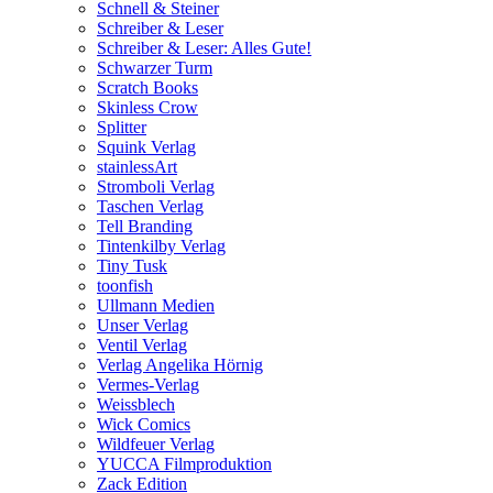
Schnell & Steiner
Schreiber & Leser
Schreiber & Leser: Alles Gute!
Schwarzer Turm
Scratch Books
Skinless Crow
Splitter
Squink Verlag
stainlessArt
Stromboli Verlag
Taschen Verlag
Tell Branding
Tintenkilby Verlag
Tiny Tusk
toonfish
Ullmann Medien
Unser Verlag
Ventil Verlag
Verlag Angelika Hörnig
Vermes-Verlag
Weissblech
Wick Comics
Wildfeuer Verlag
YUCCA Filmproduktion
Zack Edition