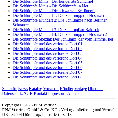
Die Schlümpfe Minis - Der hundertste Schlumpf
Die Schlümpfe Minis - Die Schlümpfe in Not
Die Schlümpfe Minis - Die schwarzen Schlümpfe
Die Schlümpfe Mundart 1: Die Schlümpp uff Hessisch 1
Die Schlümpfe Mundart 2: Die Schlümpfe nach Berliner
Schnauze
Die Schlümpfe Mundart 3: De Schlimpf au Bairisch
Die Schlümpfe Mundart 4: Die Schlümpp uff Hessisch 2
Die Schlümpfe Spezial: Der Schlumpf, der vom Himmel fiel
Die Schlümpfe und das verlorene Dorf 01
Die Schlümpfe und das verlorene Dorf 02
Die Schlümpfe und das verlorene Dorf 03
Die Schlümpfe und das verlorene Dorf 04
Die Schlümpfe und das verlorene Dorf 05
Die Schlümpfe und das verlorene Dorf 06
Die Schlümpfe und das verlorene Dorf 07
Die Schlümpfe und das verlorene Dorf 08
Startseite
News
Katalog
Vorschau
Händler
Verlage
Über uns
Datenschutz
AGB
Kontakt
Impressum
Anmelden
Copyright © 2026 PPM Vertrieb
PPM Vertriebs GmbH & Co. KG - Verlagsauslieferung und Vertrieb
DE - 32694 Dörentrup, Industriestraße 18