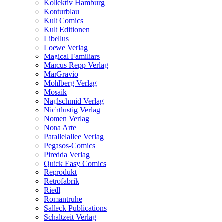
Kollektiv Hamburg
Konturblau
Kult Comics
Kult Editionen
Libellus
Loewe Verlag
Magical Familiars
Marcus Repp Verlag
MarGravio
Mohlberg Verlag
Mosaik
Naglschmid Verlag
Nichtlustig Verlag
Nomen Verlag
Nona Arte
Parallelallee Verlag
Pegasos-Comics
Piredda Verlag
Quick Easy Comics
Reprodukt
Retrofabrik
Riedl
Romantruhe
Salleck Publications
Schaltzeit Verlag