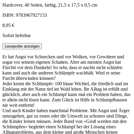
Hardcover, 40 Seiten, farbig, 21,5 x 17,5 x 0,5 cm
ISBN: 9783967927153
8,95 €
Sofort lieferbar
Leseprobe anzeigen
Er hat Angst vor Schnecken und vor Wolken, vor Gewittern und
sogar vor seinem eigenen Schatten. Aber am meisten Angst hat
Fürchti vor dem Dunkeln! So sehr, dass er nachts nicht schlafen
kann und auch die anderen Schlümpfe wachhält. Wird er seine
Furcht überwinden können?
Jeder kennt die Schlümpfe: 100 blaue Wichtel, die friedlich und im
Einklang mit der Natur tief im Wald leben. Ihr Alltag ist erfüllt und
glücklich, aber auch ein Schlumpf kann mal ein Problem haben, das
er allein nicht lösen kann. Zum Glück ist Hilfe in Schlumpfhausen
nie weit entfernt!
Und auch Kinder haben manchmal Probleme. Mit Angst und Ärger
umzugehen, gut zu essen oder die Umwelt zu schonen sind Dinge,
die Kinder lernen müssen. Jeder Band von »Groß werden mit den
Schlümpfen« begleitet einen Schlumpf bei der Lösung eines
Alltagsproblems, aus dem kleine und große Menschen lernen