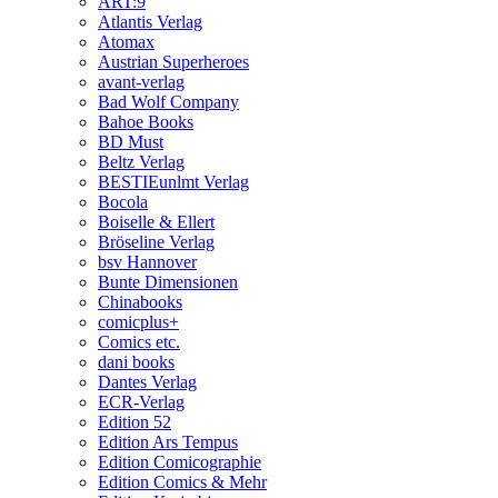
ART:9
Atlantis Verlag
Atomax
Austrian Superheroes
avant-verlag
Bad Wolf Company
Bahoe Books
BD Must
Beltz Verlag
BESTIEunlmt Verlag
Bocola
Boiselle & Ellert
Bröseline Verlag
bsv Hannover
Bunte Dimensionen
Chinabooks
comicplus+
Comics etc.
dani books
Dantes Verlag
ECR-Verlag
Edition 52
Edition Ars Tempus
Edition Comicographie
Edition Comics & Mehr