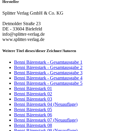
Hersteller
Splitter Verlag GmbH & Co. KG
Detmolder Straße 23
DE - 33604 Bielefeld
info@splitter-verlag.de
www.splitter-verlag.de
Weitere Titel dieses/dieser Zeichner/Autoren
Benni Bärenstark - Gesamtausgabe 1
Benni Bärenstark - Gesamtausgabe 2
Benni Bärenstark - Gesamtausgabe 3
Benni Bärenstark - Gesamtausgabe 4
Benni Bärenstark - Gesamtausgabe 5
Benni Bärenstark 01
Benni Bärenstark 02
Benni Bärenstark 03
Benni Bärenstark 04 (Neuauflage)
Benni Bärenstark 05
Benni Bärenstark 06
Benni Bärenstark 07 (Neuauflage)
Benni Bärenstark 08
Benni Bärenstark 09 (Neuauflage)