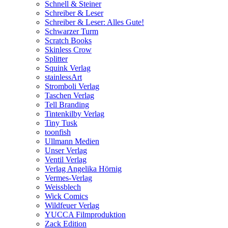
Schnell & Steiner
Schreiber & Leser
Schreiber & Leser: Alles Gute!
Schwarzer Turm
Scratch Books
Skinless Crow
Splitter
Squink Verlag
stainlessArt
Stromboli Verlag
Taschen Verlag
Tell Branding
Tintenkilby Verlag
Tiny Tusk
toonfish
Ullmann Medien
Unser Verlag
Ventil Verlag
Verlag Angelika Hörnig
Vermes-Verlag
Weissblech
Wick Comics
Wildfeuer Verlag
YUCCA Filmproduktion
Zack Edition