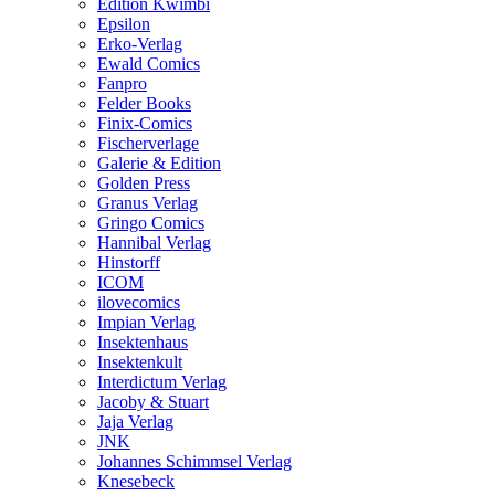
Edition Kwimbi
Epsilon
Erko-Verlag
Ewald Comics
Fanpro
Felder Books
Finix-Comics
Fischerverlage
Galerie & Edition
Golden Press
Granus Verlag
Gringo Comics
Hannibal Verlag
Hinstorff
ICOM
ilovecomics
Impian Verlag
Insektenhaus
Insektenkult
Interdictum Verlag
Jacoby & Stuart
Jaja Verlag
JNK
Johannes Schimmsel Verlag
Knesebeck