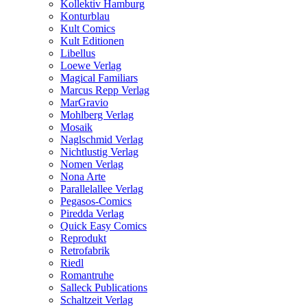
Kollektiv Hamburg
Konturblau
Kult Comics
Kult Editionen
Libellus
Loewe Verlag
Magical Familiars
Marcus Repp Verlag
MarGravio
Mohlberg Verlag
Mosaik
Naglschmid Verlag
Nichtlustig Verlag
Nomen Verlag
Nona Arte
Parallelallee Verlag
Pegasos-Comics
Piredda Verlag
Quick Easy Comics
Reprodukt
Retrofabrik
Riedl
Romantruhe
Salleck Publications
Schaltzeit Verlag