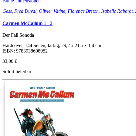
Bunte Dimensionen
Gess
,
Fred Duval
,
Olivier Vatine
,
Florence Breton
,
Isabelle Rabarot
,
Carmen McCallum 1 - 3
Der Fall Sonoda
Hardcover, 144 Seiten, farbig, 29,2 x 21,5 x 1,4 cm
ISBN: 9783938698952
33,00 €
Sofort lieferbar