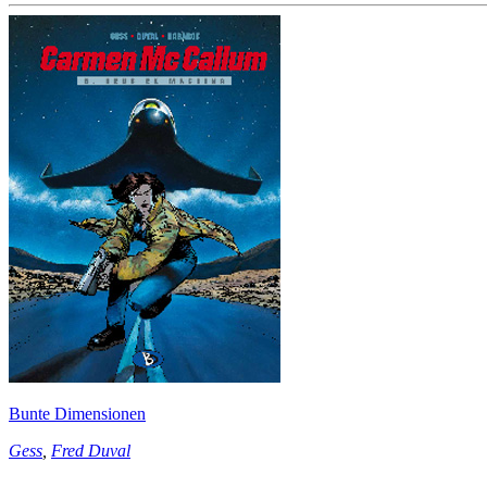
Bunte Dimensionen
Gess
,
Fred Duval