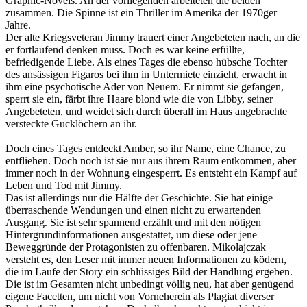
Graphic-Novels. An der vorliegenden arbeiteten die beiden
zusammen. Die Spinne ist ein Thriller im Amerika der 1970ger
Jahre.
Der alte Kriegsveteran Jimmy trauert einer Angebeteten nach, an die
er fortlaufend denken muss. Doch es war keine erfüllte,
befriedigende Liebe. Als eines Tages die ebenso hübsche Tochter
des ansässigen Figaros bei ihm in Untermiete einzieht, erwacht in
ihm eine psychotische Ader von Neuem. Er nimmt sie gefangen,
sperrt sie ein, färbt ihre Haare blond wie die von Libby, seiner
Angebeteten, und weidet sich durch überall im Haus angebrachte
versteckte Gucklöchern an ihr.
Doch eines Tages entdeckt Amber, so ihr Name, eine Chance, zu
entfliehen. Doch noch ist sie nur aus ihrem Raum entkommen, aber
immer noch in der Wohnung eingesperrt. Es entsteht ein Kampf auf
Leben und Tod mit Jimmy.
Das ist allerdings nur die Hälfte der Geschichte. Sie hat einige
überraschende Wendungen und einen nicht zu erwartenden
Ausgang. Sie ist sehr spannend erzählt und mit den nötigen
Hintergrundinformationen ausgestattet, um diese oder jene
Beweggründe der Protagonisten zu offenbaren. Mikolajczak
versteht es, den Leser mit immer neuen Informationen zu ködern,
die im Laufe der Story ein schlüssiges Bild der Handlung ergeben.
Die ist im Gesamten nicht unbedingt völlig neu, hat aber genügend
eigene Facetten, um nicht von Vorneherein als Plagiat diverser