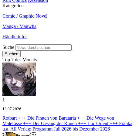
Kult Comics
Rezension
Kategorien
Comic / Graphic Novel
Manga / Manwha
Händlerinfos
Suche
Top 7 des Monats
1
13.07.2026
Rotbart +++ Die Piraten von Barataria +++ Die Wege von
Malefosse +++ Der Gesang der Runen +++ Luc Orient +++ Franka
u.a.
All Verlag: Programm Juli 2026 bis Dezember 2026