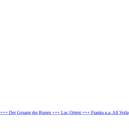
e +++ Der Gesang der Runen +++ Luc Orient +++ Franka u.a.
All Verl