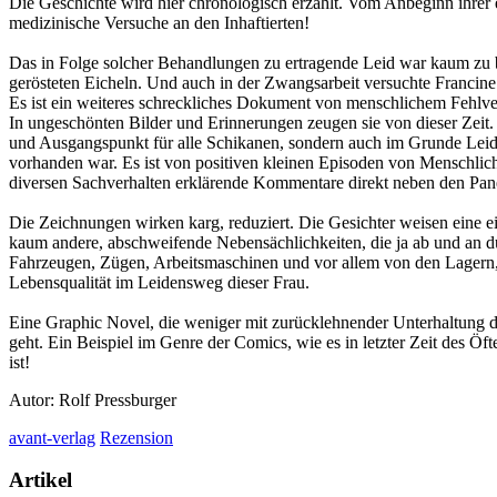
Die Geschichte wird hier chronologisch erzählt. Vom Anbeginn ihrer e
medizinische Versuche an den Inhaftierten!
Das in Folge solcher Behandlungen zu ertragende Leid war kaum zu be
gerösteten Eicheln. Und auch in der Zwangsarbeit versuchte Francine 
Es ist ein weiteres schreckliches Dokument von menschlichem Fehlve
In ungeschönten Bilder und Erinnerungen zeugen sie von dieser Zeit. 
und Ausgangspunkt für alle Schikanen, sondern auch im Grunde Leiden
vorhanden war. Es ist von positiven kleinen Episoden von Menschlichke
diversen Sachverhalten erklärende Kommentare direkt neben den Panels
Die Zeichnungen wirken karg, reduziert. Die Gesichter weisen eine ei
kaum andere, abschweifende Nebensächlichkeiten, die ja ab und an du
Fahrzeugen, Zügen, Arbeitsmaschinen und vor allem von den Lagern, a
Lebensqualität im Leidensweg dieser Frau.
Eine Graphic Novel, die weniger mit zurücklehnender Unterhaltung d
geht. Ein Beispiel im Genre der Comics, wie es in letzter Zeit des Öf
ist!
Autor: Rolf Pressburger
avant-verlag
Rezension
Artikel