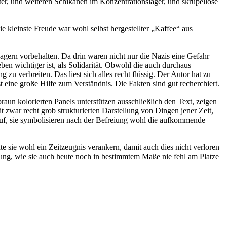
ter, und weiteren Schikanen im Konzentrationslager, und skrupellose
 kleinste Freude war wohl selbst hergestellter „Kaffee“ aus
Lagern vorbehalten. Da drin waren nicht nur die Nazis eine Gefahr
n wichtiger ist, als Solidarität. Obwohl die auch durchaus
u verbreiten. Das liest sich alles recht flüssig. Der Autor hat zu
 eine große Hilfe zum Verständnis. Die Fakten sind gut recherchiert.
aun kolorierten Panels unterstützen ausschließlich den Text, zeigen
zwar recht grob strukturierten Darstellung von Dingen jener Zeit,
auf, sie symbolisieren nach der Befreiung wohl die aufkommende
sie wohl ein Zeitzeugnis verankern, damit auch dies nicht verloren
ärung, wie sie auch heute noch in bestimmtem Maße nie fehl am Platze