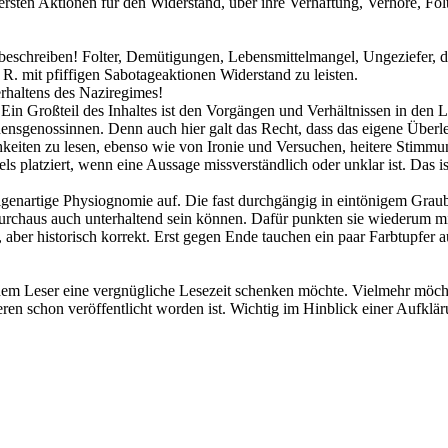
rsten Aktionen für den Widerstand, über ihre Verhaftung, Verhöre, Fol
schreiben! Folter, Demütigungen, Lebensmittelmangel, Ungeziefer, die
R. mit pfiffigen Sabotageaktionen Widerstand zu leisten.
rhaltens des Naziregimes!
Ein Großteil des Inhaltes ist den Vorgängen und Verhältnissen in den 
sgenossinnen. Denn auch hier galt das Recht, dass das eigene Überlebe
iten zu lesen, ebenso wie von Ironie und Versuchen, heitere Stimmung z
 platziert, wenn eine Aussage missverständlich oder unklar ist. Das ist
genartige Physiognomie auf. Die fast durchgängig in eintönigem Graubr
rchaus auch unterhaltend sein können. Dafür punkten sie wiederum mit 
ber historisch korrekt. Erst gegen Ende tauchen ein paar Farbtupfer 
em Leser eine vergnügliche Lesezeit schenken möchte. Vielmehr möchte 
teren schon veröffentlicht worden ist. Wichtig im Hinblick einer Aufkl