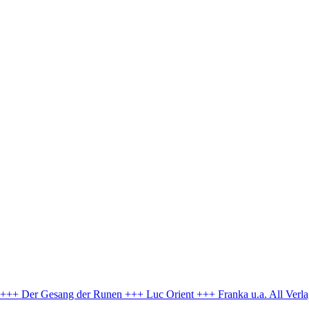
e +++ Der Gesang der Runen +++ Luc Orient +++ Franka u.a.
All Verl