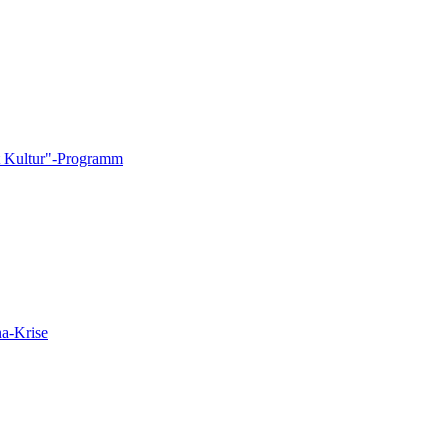
rt Kultur"-Programm
a-Krise