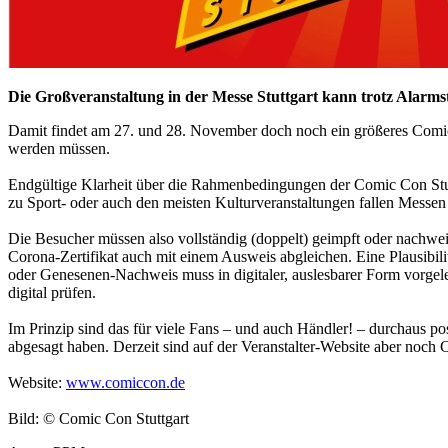
Die Großveranstaltung in der Messe Stuttgart kann trotz Alar
Damit findet am 27. und 28. November doch noch ein größeres Comic-E
werden müssen.
Endgültige Klarheit über die Rahmenbedingungen der Comic Con Stut
zu Sport- oder auch den meisten Kulturveranstaltungen fallen Messen j
Die Besucher müssen also vollständig (doppelt) geimpft oder nachweis
Corona-Zertifikat auch mit einem Ausweis abgleichen. Eine Plausibi
oder Genesenen-Nachweis muss in digitaler, auslesbarer Form vorge
digital prüfen.
Im Prinzip sind das für viele Fans – und auch Händler! – durchaus pos
abgesagt haben. Derzeit sind auf der Veranstalter-Website aber noc
Website:
www.comiccon.de
Bild: © Comic Con Stuttgart