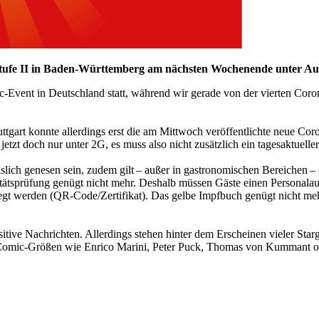
mstufe II in Baden-Württemberg am nächsten Wochenende unter Au
vent in Deutschland statt, während wir gerade von der vierten Corona
tgart konnte allerdings erst die am Mittwoch veröffentlichte neue C
etzt doch nur unter 2G, es muss also nicht zusätzlich ein tagesaktuell
lich genesen sein, zudem gilt – außer in gastronomischen Bereichen – 
litätsprüfung genügt nicht mehr. Deshalb müssen Gäste einen Personal
legt werden (QR-Code/Zertifikat). Das gelbe Impfbuch genügt nicht m
itive Nachrichten. Allerdings stehen hinter dem Erscheinen vieler Star
h Comic-Größen wie Enrico Marini, Peter Puck, Thomas von Kummant od