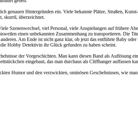
lmittel geben.
lich genauen Hintergründen ein. Viele bekannte Plätze, Straßen, Kuns
 skurril, überzeichnet.
iele Szenenwechsel, viel Personal, viele Anspielungen auf frühere Aben
isweilen einen unbekannten Zusammenhang zu transportieren. Die Titel
nderen. Am Ende ist nicht ganz klar, ob jetzt das entführte Baby oder 
 die Hobby Detektivin ihr Glück gefunden zu haben scheint.
chehnisse der Vorgeschichten. Man kann diesen Band als Auflösung eini
inettstückchen eingebaut, das man durchaus als Cliffhanger auffassen ka
teckten Humor und den verzwickten, ominösen Geschehnissen, wie man