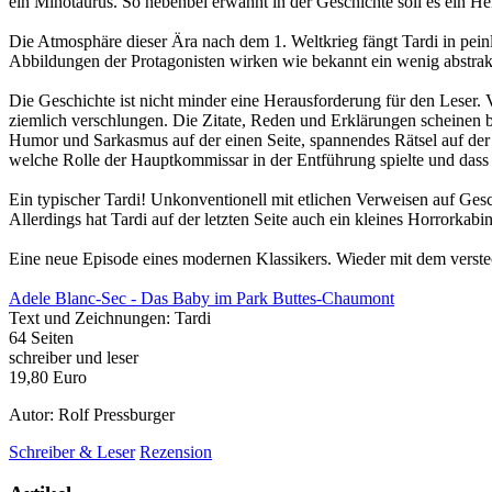
ein Minotaurus. So nebenbei erwähnt in der Geschichte soll es ein Hei
Die Atmosphäre dieser Ära nach dem 1. Weltkrieg fängt Tardi in pein
Abbildungen der Protagonisten wirken wie bekannt ein wenig abstrakt,
Die Geschichte ist nicht minder eine Herausforderung für den Leser. V
ziemlich verschlungen. Die Zitate, Reden und Erklärungen scheinen b
Humor und Sarkasmus auf der einen Seite, spannendes Rätsel auf der a
welche Rolle der Hauptkommissar in der Entführung spielte und dass
Ein typischer Tardi! Unkonventionell mit etlichen Verweisen auf Ges
Allerdings hat Tardi auf der letzten Seite auch ein kleines Horrorkab
Eine neue Episode eines modernen Klassikers. Wieder mit dem vers
Adele Blanc-Sec - Das Baby im Park Buttes-Chaumont
Text und Zeichnungen: Tardi
64 Seiten
schreiber und leser
19,80 Euro
Autor: Rolf Pressburger
Schreiber & Leser
Rezension