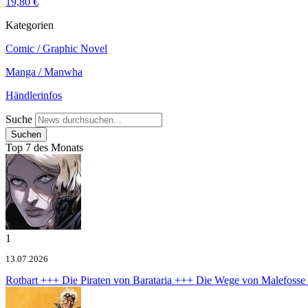
19,80 €
Kategorien
Comic / Graphic Novel
Manga / Manwha
Händlerinfos
Suche
Top 7 des Monats
1
13.07.2026
Rotbart +++ Die Piraten von Barataria +++ Die Wege von Malefoss