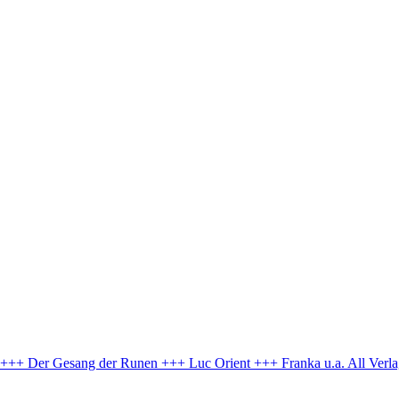
e +++ Der Gesang der Runen +++ Luc Orient +++ Franka u.a.
All Verl