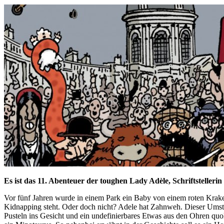
Es ist das 11. Abenteuer der toughen Lady Adèle, Schriftstelleri
Vor fünf Jahren wurde in einem Park ein Baby von einem roten Kraken
Kidnapping steht. Oder doch nicht? Adele hat Zahnweh. Dieser Umstand 
Pusteln ins Gesicht und ein undefinierbares Etwas aus den Ohren qu