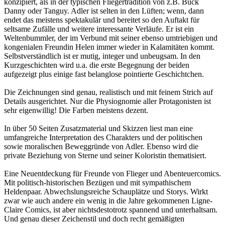
konzipiert, als in der typischen Fliegertradition von z.B. Buck
Danny oder Tanguy. Adler ist selten in den Lüften; wenn, dann
endet das meistens spektakulär und bereitet so den Auftakt für
seltsame Zufälle und weitere interessante Verläufe. Er ist ein
Weltenbummler, der im Verbund mit seiner ebenso umtriebigen und
kongenialen Freundin Helen immer wieder in Kalamitäten kommt.
Selbstverständlich ist er mutig, integer und unbeugsam. In den
Kurzgeschichten wird u.a. die erste Begegnung der beiden
aufgezeigt plus einige fast belanglose pointierte Geschichtchen.
Die Zeichnungen sind genau, realistisch und mit feinem Strich auf
Details ausgerichtet. Nur die Physiognomie aller Protagonisten ist
sehr eigenwillig! Die Farben meistens dezent.
In über 50 Seiten Zusatzmaterial und Skizzen liest man eine
umfangreiche Interpretation des Charakters und der politischen
sowie moralischen Beweggründe von Adler. Ebenso wird die
private Beziehung von Sterne und seiner Koloristin thematisiert.
Eine Neuentdeckung für Freunde von Flieger und Abenteuercomics.
Mit politisch-historischen Bezügen und mit sympathischem
Heldenpaar. Abwechslungsreiche Schauplätze und Storys. Wirkt
zwar wie auch andere ein wenig in die Jahre gekommenen Ligne-
Claire Comics, ist aber nichtsdestotrotz spannend und unterhaltsam.
Und genau dieser Zeichenstil und doch recht gemäßigten