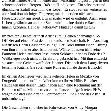
Zunächst landet Adler mit einer alten Maschine notgedrungen in den
schneebedeckten Bergen 1948 am Hindukusch. Ein seltsamer und
glücklicher Zufall rettet ihm das Leben: Er stößt auf ein verlassenes
aber funktionstüchtiges Flugzeug mit dem er den nächsten
Flugstützpunkt ansteuert. Etwas später wird er entführt. Auch seine
Lebensgefährtin an anderer Stelle wird in eine dubiose Sache mit
hinein gezogen. Hat das „geborgte“ Flugzeug damit zu tun?
Im zweiten Abenteuer trifft Adler zufällig einen ehemaligen SS
Offizier auf einem Fest der amerikanischen Botschaft. Ein Anschlag
auf diesen Herrn Gassner misslingt. Der Adler nimmt einen Auftrag
von ihm an, den er aber bald bereut. Währenddessen trifft seine
Partnerin Helen auf einer Insel einen Soldaten, der das Ende des 2.
Weltkrieges noch nicht in Erfahrung gebracht hat. Mit ihm entdeckt
sie auch eine Geheimwaffe der Japaner. Die nach dem Langschwert
benannte Katana. Sie spielt eine Rolle im Finale dieser Episode!
Im dritten Abenteuer wird seine geliebte Helen in Mexiko von
Drogenhändlern entführt. Adler kommt ihr zu Hilfe. Ein alter
Haudegen und dessen Enkel haben auch eine Rechnung mit den
Banditen offen. Mit einem zu einem Panzer aufgerüsteten PKW
wagen die drei eine offene Konfrontation. Die Rache des Alten ist
unbarmherzig!
Die Geschichten sind eher im Fahrwasser von Andy Morgan