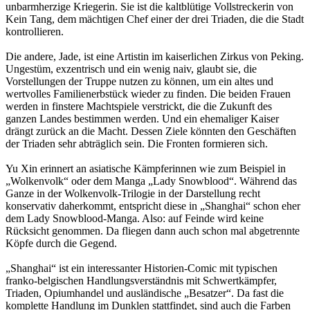
unbarmherzige Kriegerin. Sie ist die kaltblütige Vollstreckerin von
Kein Tang, dem mächtigen Chef einer der drei Triaden, die die Stadt
kontrollieren.
Die andere, Jade, ist eine Artistin im kaiserlichen Zirkus von Peking.
Ungestüm, exzentrisch und ein wenig naiv, glaubt sie, die
Vorstellungen der Truppe nutzen zu können, um ein altes und
wertvolles Familienerbstück wieder zu finden. Die beiden Frauen
werden in finstere Machtspiele verstrickt, die die Zukunft des
ganzen Landes bestimmen werden. Und ein ehemaliger Kaiser
drängt zurück an die Macht. Dessen Ziele könnten den Geschäften
der Triaden sehr abträglich sein. Die Fronten formieren sich.
Yu Xin erinnert an asiatische Kämpferinnen wie zum Beispiel in
„Wolkenvolk“ oder dem Manga „Lady Snowblood“. Während das
Ganze in der Wolkenvolk-Trilogie in der Darstellung recht
konservativ daherkommt, entspricht diese in „Shanghai“ schon eher
dem Lady Snowblood-Manga. Also: auf Feinde wird keine
Rücksicht genommen. Da fliegen dann auch schon mal abgetrennte
Köpfe durch die Gegend.
„Shanghai“ ist ein interessanter Historien-Comic mit typischen
franko-belgischen Handlungsverständnis mit Schwertkämpfer,
Triaden, Opiumhandel und ausländische „Besatzer“. Da fast die
komplette Handlung im Dunklen stattfindet, sind auch die Farben