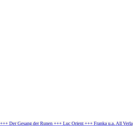
e +++ Der Gesang der Runen +++ Luc Orient +++ Franka u.a.
All Verl