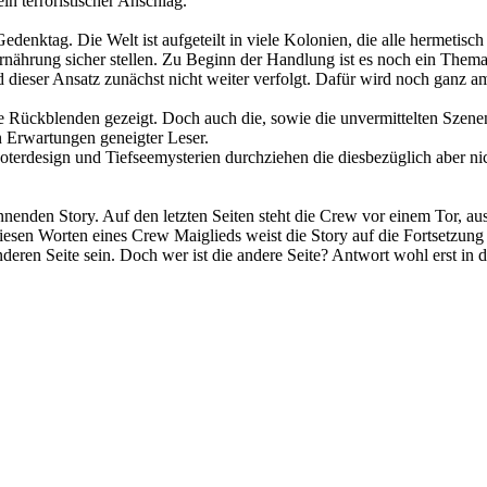
n terroristischer Anschlag.
edenktag. Die Welt ist aufgeteilt in viele Kolonien, die alle hermetisch
nährung sicher stellen. Zu Beginn der Handlung ist es noch ein Thema
 dieser Ansatz zunächst nicht weiter verfolgt. Dafür wird noch ganz 
ge Rückblenden gezeigt. Doch auch die, sowie die unvermittelten Szene
en Erwartungen geneigter Leser.
terdesign und Tiefseemysterien durchziehen die diesbezüglich aber ni
annenden Story. Auf den letzten Seiten steht die Crew vor einem Tor, 
esen Worten eines Crew Maiglieds weist die Story auf die Fortsetzung 
eren Seite sein. Doch wer ist die andere Seite? Antwort wohl erst in d