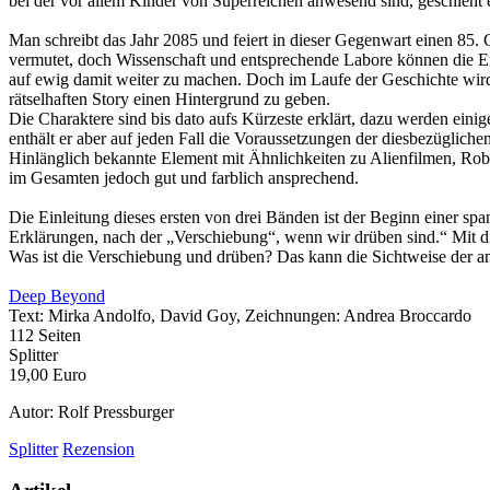
bei der vor allem Kinder von Superreichen anwesend sind, geschieht ei
Man schreibt das Jahr 2085 und feiert in dieser Gegenwart einen 85. G
vermutet, doch Wissenschaft und entsprechende Labore können die Er
auf ewig damit weiter zu machen. Doch im Laufe der Geschichte wird
rätselhaften Story einen Hintergrund zu geben.
Die Charaktere sind bis dato aufs Kürzeste erklärt, dazu werden eini
enthält er aber auf jeden Fall die Voraussetzungen der diesbezüglich
Hinlänglich bekannte Element mit Ähnlichkeiten zu Alienfilmen, Robo
im Gesamten jedoch gut und farblich ansprechend.
Die Einleitung dieses ersten von drei Bänden ist der Beginn einer sp
Erklärungen, nach der „Verschiebung“, wenn wir drüben sind.“ Mit di
Was ist die Verschiebung und drüben? Das kann die Sichtweise der and
Deep Beyond
Text: Mirka Andolfo, David Goy, Zeichnungen: Andrea Broccardo
112 Seiten
Splitter
19,00 Euro
Autor: Rolf Pressburger
Splitter
Rezension