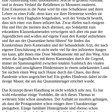
eine Ausbreitung einer unbekannten Seuche in großem Ausmaß,
und in dessen Verlauf die Befallenen zu Monstern mutieren.
Eine Exkursion in die Natur wird für eine Schulklasse und ihren
Lehrer zu einer Falle, denn kurz vor ihrer Heimreise werden sie
noch vor dem Flughafen festgehalten, weil der Verdacht besteht,
dass sich einer von ihnen infiziert hat. Zwar dürfen nach einigem
Hin und Her die meisten doch abreisen, aus Solidarität zum
erkrankten Klassenkameraden verweigern sich aber ein paar der
Jugendlichen und wollen auf eigene Faust den Kampf aufnehmen
und ihn aus der Quarantäne heim führen! Sie finden das
Krankenhaus ihres Kameraden und der behandelnde Arzt, der nach
eigener Einschätzung eh nicht mehr viel für den infizierten Jungen
tun kann, gibt ihnen eine Dose Medikamente mit auf den Weg. Also
reisen die Jugendlichen mit ihrem Kameraden durch die Gegend,
immer im Spannungsfeld zwischen totalem Ausbruch des viralen
Infektes und unwägbaren Hindernissen in einem unbekannten Land.
Sie suchen einen Weg nach Hause durch das Chaos, das diese
Pandemie schon angerichtet hat! Ein großes Hindernis dabei ist die
riesige Mauer, die um das Quarantänelager errichtet wurde.
Das Konzept dieser Handlung ist nicht wirklich sehr neu. Es hat
wohl erkennbar einige Vorbilder, die sich dieses Themas in
weitesten Sinn schon annahmen. Der Auftakt ist insofern gelungen,
als dass die Protagonisten schon einiges ihrer Charakterzüge
preisgeben. Einige familiäre Hintergründe sind ebenso schon