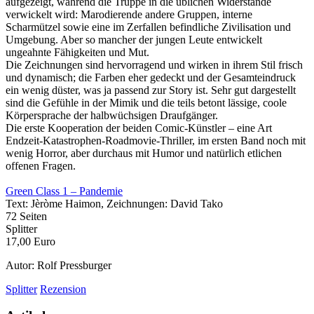
aufgezeigt, während die Truppe in die üblichen Widerstände
verwickelt wird: Marodierende andere Gruppen, interne
Scharmützel sowie eine im Zerfallen befindliche Zivilisation und
Umgebung. Aber so mancher der jungen Leute entwickelt
ungeahnte Fähigkeiten und Mut.
Die Zeichnungen sind hervorragend und wirken in ihrem Stil frisch
und dynamisch; die Farben eher gedeckt und der Gesamteindruck
ein wenig düster, was ja passend zur Story ist. Sehr gut dargestellt
sind die Gefühle in der Mimik und die teils betont lässige, coole
Körpersprache der halbwüchsigen Draufgänger.
Die erste Kooperation der beiden Comic-Künstler – eine Art
Endzeit-Katastrophen-Roadmovie-Thriller, im ersten Band noch mit
wenig Horror, aber durchaus mit Humor und natürlich etlichen
offenen Fragen.
Green Class 1 – Pandemie
Text: Jèròme Haimon, Zeichnungen: David Tako
72 Seiten
Splitter
17,00 Euro
Autor: Rolf Pressburger
Splitter
Rezension