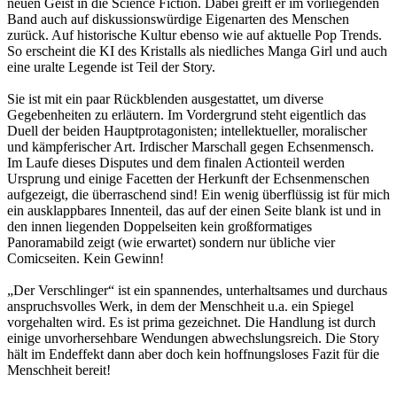
neuen Geist in die Science Fiction. Dabei greift er im vorliegenden
Band auch auf diskussionswürdige Eigenarten des Menschen
zurück. Auf historische Kultur ebenso wie auf aktuelle Pop Trends.
So erscheint die KI des Kristalls als niedliches Manga Girl und auch
eine uralte Legende ist Teil der Story.
Sie ist mit ein paar Rückblenden ausgestattet, um diverse
Gegebenheiten zu erläutern. Im Vordergrund steht eigentlich das
Duell der beiden Hauptprotagonisten; intellektueller, moralischer
und kämpferischer Art. Irdischer Marschall gegen Echsenmensch.
Im Laufe dieses Disputes und dem finalen Actionteil werden
Ursprung und einige Facetten der Herkunft der Echsenmenschen
aufgezeigt, die überraschend sind! Ein wenig überflüssig ist für mich
ein ausklappbares Innenteil, das auf der einen Seite blank ist und in
den innen liegenden Doppelseiten kein großformatiges
Panoramabild zeigt (wie erwartet) sondern nur übliche vier
Comicseiten. Kein Gewinn!
„Der Verschlinger“ ist ein spannendes, unterhaltsames und durchaus
anspruchsvolles Werk, in dem der Menschheit u.a. ein Spiegel
vorgehalten wird. Es ist prima gezeichnet. Die Handlung ist durch
einige unvorhersehbare Wendungen abwechslungsreich. Die Story
hält im Endeffekt dann aber doch kein hoffnungsloses Fazit für die
Menschheit bereit!