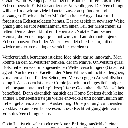
Gefahr warnt. Wenig später landet ein Raumschiff. Heraus tritt ein
Echsenmensch. Er ist Gesandter des Verschlingers. Der Verschlinger
will die Erde wie so viele Planeten zuvor ausplündern und
aussaugen. Doch ein hoher Militär hat keine Angst davor und
fordert den Echsensoldaten heraus. Der zeigt sich in gewisser Weise
gnädig und erlaubt Maßnahmen, um einen Teil der Menschheit zu
retten. Den anderen blüht ein Leben als „Nutztier“ auf seiner
Heimat, die Verschlinger genannt wird, und auf dem intelligente
Echsen hausen. Doch der Mensch wendet eine List an, mit der
wiederum der Verschlinger vernichtet werden soll …
Vordergründig betrachtet ist diese Idee nicht gar so innovativ. Man
könnte an den Silversurfer denken, der im Marvel Universum quasi
Botschafter eines dort angesiedelten Weltenverschlingers (Galactus)
agiert. Auch diverse Facetten der Alien Filme sind nicht zu leugnen,
vor allem auf den finalen Seiten, wo Mensch gegen Außerirdischer
kämpft. Ansonsten ist dieser Comic jedoch um einiges tiefsinniger
und umspannt weit mehr philosophische Gedanken, die Menschheit
betreffend. Denn eigentlich hat sich der Homo Sapiens durch keine
andere Überlebensstrategie weiter entwickelt und kontinuierlich am
Leben gehalten, als durch Ausbeutung, Unterjochung, zu Diensten
versklavten anderen Lebewesen. Diese Rechtfertigung geht vom
Volk des Verschlingers aus.
Cixin Liu ist ein sehr moderner Autor. Er bringt tatsächlich einen