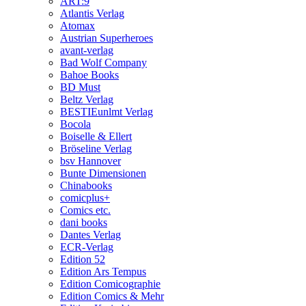
ART:9
Atlantis Verlag
Atomax
Austrian Superheroes
avant-verlag
Bad Wolf Company
Bahoe Books
BD Must
Beltz Verlag
BESTIEunlmt Verlag
Bocola
Boiselle & Ellert
Bröseline Verlag
bsv Hannover
Bunte Dimensionen
Chinabooks
comicplus+
Comics etc.
dani books
Dantes Verlag
ECR-Verlag
Edition 52
Edition Ars Tempus
Edition Comicographie
Edition Comics & Mehr