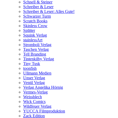
Schnell & Steiner
Schreiber & Leser
Schreiber & Leser: Alles Gute!
Schwarzer Turm
Scratch Books
Skinless Crow
Splitter
Squink Verlag
stainlessArt
Stromboli Verlag
Taschen Verlag
Tell Branding
Tintenkilby Verlag
Tiny Tusk
toonfish
Ullmann Medien
Unser Verlag
Ventil Verlag
Verlag Angelika Hörnig
Vermes-Verlag
Weissblech
Wick Comics
Wildfeuer Verlag
YUCCA Filmproduktion
Zack Edition