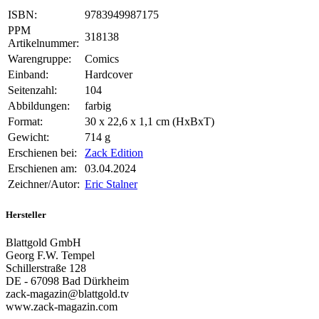
ISBN:
9783949987175
PPM
318138
Artikelnummer:
Warengruppe:
Comics
Einband:
Hardcover
Seitenzahl:
104
Abbildungen:
farbig
Format:
30 x 22,6 x 1,1 cm (HxBxT)
Gewicht:
714 g
Erschienen bei:
Zack Edition
Erschienen am:
03.04.2024
Zeichner/Autor:
Eric Stalner
Hersteller
Blattgold GmbH
Georg F.W. Tempel
Schillerstraße 128
DE - 67098 Bad Dürkheim
zack-magazin@blattgold.tv
www.zack-magazin.com