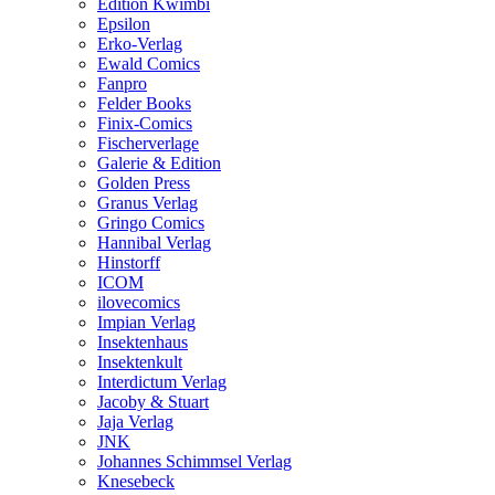
Edition Kwimbi
Epsilon
Erko-Verlag
Ewald Comics
Fanpro
Felder Books
Finix-Comics
Fischerverlage
Galerie & Edition
Golden Press
Granus Verlag
Gringo Comics
Hannibal Verlag
Hinstorff
ICOM
ilovecomics
Impian Verlag
Insektenhaus
Insektenkult
Interdictum Verlag
Jacoby & Stuart
Jaja Verlag
JNK
Johannes Schimmsel Verlag
Knesebeck