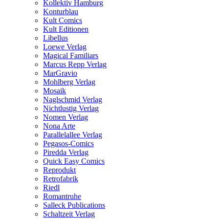
Kollektiv Hamburg
Konturblau
Kult Comics
Kult Editionen
Libellus
Loewe Verlag
Magical Familiars
Marcus Repp Verlag
MarGravio
Mohlberg Verlag
Mosaik
Naglschmid Verlag
Nichtlustig Verlag
Nomen Verlag
Nona Arte
Parallelallee Verlag
Pegasos-Comics
Piredda Verlag
Quick Easy Comics
Reprodukt
Retrofabrik
Riedl
Romantruhe
Salleck Publications
Schaltzeit Verlag