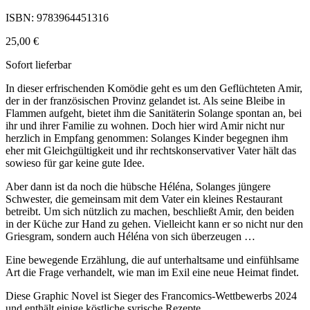
ISBN: 9783964451316
25,00 €
Sofort lieferbar
In dieser erfrischenden Komödie geht es um den Geflüchteten Amir,
der in der französischen Provinz gelandet ist. Als seine Bleibe in
Flammen aufgeht, bietet ihm die Sanitäterin Solange spontan an, bei
ihr und ihrer Familie zu wohnen. Doch hier wird Amir nicht nur
herzlich in Empfang genommen: Solanges Kinder begegnen ihm
eher mit Gleichgültigkeit und ihr rechtskonservativer Vater hält das
sowieso für gar keine gute Idee.
Aber dann ist da noch die hübsche Héléna, Solanges jüngere
Schwester, die gemeinsam mit dem Vater ein kleines Restaurant
betreibt. Um sich nützlich zu machen, beschließt Amir, den beiden
in der Küche zur Hand zu gehen. Vielleicht kann er so nicht nur den
Griesgram, sondern auch Héléna von sich überzeugen …
Eine bewegende Erzählung, die auf unterhaltsame und einfühlsame
Art die Frage verhandelt, wie man im Exil eine neue Heimat findet.
Diese Graphic Novel ist Sieger des Francomics-Wettbewerbs 2024
und enthält einige köstliche syrische Rezepte.