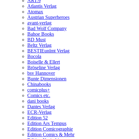
ART:9
Atlantis Verlag
Atomax
Austrian Superheroes
avant-verlag
Bad Wolf Company
Bahoe Books
BD Must
Beltz Verlag
BESTIEunlmt Verlag
Bocola
Boiselle & Ellert
Bröseline Verlag
bsv Hannover
Bunte Dimensionen
Chinabooks
comicplus+
Comics etc.
dani books
Dantes Verlag
ECR-Verlag
Edition 52
Edition Ars Tempus
Edition Comicographie
Edition Comics & Mehr