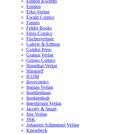
Edition Kwimbi
Epsilon
Erko-Verlag
Ewald Comics
Fanpro
Felder Books
Finix-Comics
Fischerverlage
Galerie & Edition
Golden Press
Granus Verlag
Gringo Comics
Hannibal Verlag
Hinstorff
ICOM
ilovecomics
Impian Verlag
Insektenhaus
Insektenkult
Interdictum Verlag
Jacoby & Stuart
Jaja Verlag
JNK
Johannes Schimmsel Verlag
Knesebeck