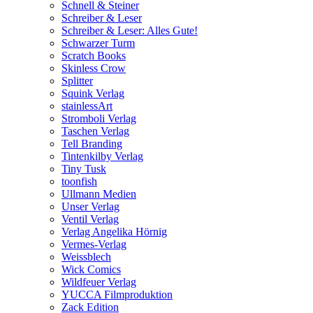
Schnell & Steiner
Schreiber & Leser
Schreiber & Leser: Alles Gute!
Schwarzer Turm
Scratch Books
Skinless Crow
Splitter
Squink Verlag
stainlessArt
Stromboli Verlag
Taschen Verlag
Tell Branding
Tintenkilby Verlag
Tiny Tusk
toonfish
Ullmann Medien
Unser Verlag
Ventil Verlag
Verlag Angelika Hörnig
Vermes-Verlag
Weissblech
Wick Comics
Wildfeuer Verlag
YUCCA Filmproduktion
Zack Edition