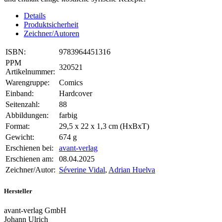
Details
Produktsicherheit
Zeichner/Autoren
ISBN:
9783964451316
PPM
320521
Artikelnummer:
Warengruppe:
Comics
Einband:
Hardcover
Seitenzahl:
88
Abbildungen:
farbig
Format:
29,5 x 22 x 1,3 cm (HxBxT)
Gewicht:
674 g
Erschienen bei:
avant-verlag
Erschienen am:
08.04.2025
Zeichner/Autor:
Séverine Vidal
,
Adrian Huelva
Hersteller
avant-verlag GmbH
Johann Ulrich