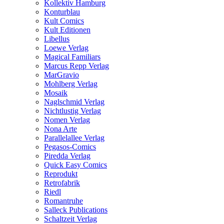
Kollektiv Hamburg
Konturblau
Kult Comics
Kult Editionen
Libellus
Loewe Verlag
Magical Familiars
Marcus Repp Verlag
MarGravio
Mohlberg Verlag
Mosaik
Naglschmid Verlag
Nichtlustig Verlag
Nomen Verlag
Nona Arte
Parallelallee Verlag
Pegasos-Comics
Piredda Verlag
Quick Easy Comics
Reprodukt
Retrofabrik
Riedl
Romantruhe
Salleck Publications
Schaltzeit Verlag