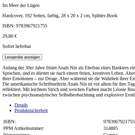
Im Meer der Lügen
Hardcover, 192 Seiten, farbig, 28 x 20 x 2 cm, Splitter-Book
ISBN: 9783967921755
29,80 €
Sofort lieferbar
Leseprobe anzeigen
Anfang der 30er Jahre fristet Anaïs Nin als Ehefrau eines Bankiers ei
Sprachen, und es dürstet sie nach einem freien, kreativen Leben. Ab
ihrer Emotionen – zur Droge. Aber während sie die Wahrheit ihrer Emo
Die amerikanische Schriftstellerin Anaïs Nin ist vor allem für ihre T
reflektiert. Mit leichtem Strich und weichen Farben macht Léonie Bi
zwischen psychoanalytischer Selbstbeobachtung und explosiver Erotik 
Details
Produktsicherheit
ISBN:
9783967921755
PPM Artikelnummer:
314885
Warengruppe:
Comics