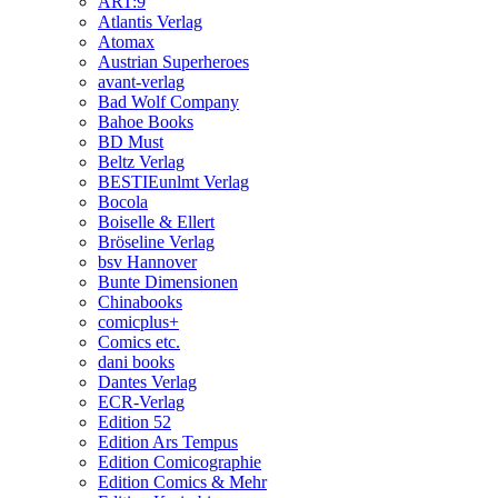
ART:9
Atlantis Verlag
Atomax
Austrian Superheroes
avant-verlag
Bad Wolf Company
Bahoe Books
BD Must
Beltz Verlag
BESTIEunlmt Verlag
Bocola
Boiselle & Ellert
Bröseline Verlag
bsv Hannover
Bunte Dimensionen
Chinabooks
comicplus+
Comics etc.
dani books
Dantes Verlag
ECR-Verlag
Edition 52
Edition Ars Tempus
Edition Comicographie
Edition Comics & Mehr