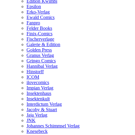
Edition Kwimbi
Epsilon
Erko-Verlag
Ewald Comics
Fanpro
Felder Books
Finix-Comics
Fischerverlage
Galerie & Edition
Golden Press
Granus Verlag
Gringo Comics
Hannibal Verlag
Hinstorff
ICOM
ilovecomics
Impian Verlag
Insektenhaus
Insektenkult
Interdictum Verlag
Jacoby & Stuart
Jaja Verlag
JNK
Johannes Schimmsel Verlag
Knesebeck