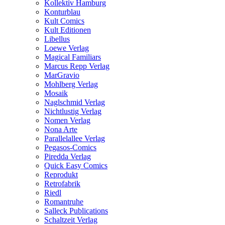
Kollektiv Hamburg
Konturblau
Kult Comics
Kult Editionen
Libellus
Loewe Verlag
Magical Familiars
Marcus Repp Verlag
MarGravio
Mohlberg Verlag
Mosaik
Naglschmid Verlag
Nichtlustig Verlag
Nomen Verlag
Nona Arte
Parallelallee Verlag
Pegasos-Comics
Piredda Verlag
Quick Easy Comics
Reprodukt
Retrofabrik
Riedl
Romantruhe
Salleck Publications
Schaltzeit Verlag