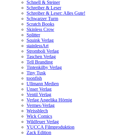
Schnell & Steiner
Schreiber & Leser
Schreiber & Leser: Alles Gute!
Schwarzer Turm
Scratch Books
Skinless Crow
Splitter
Squink Verlag
stainlessArt
Stromboli Verlag
Taschen Verlag
Tell Branding
Tintenkilby Verlag
Tiny Tusk
toonfish
Ullmann Medien
Unser Verlag
Ventil Verlag
Verlag Angelika Hörnig
Vermes-Verlag
Weissblech
Wick Comics
Wildfeuer Verlag
YUCCA Filmproduktion
Zack Edition