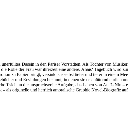
n unerfülltes Dasein in den Pariser Vorstädten. Als Tochter von Musiker
er die Rolle der Frau war ihrerzeit eine andere. Anaïs‘ Tagebuch wird
tion zu Papier bringt, versinkt sie selbst tiefer und tiefer in einem 
agebücher und Erzählungen bekannt, in denen sie erschütternd ehrlich un
schoff sich an die anspruchsvolle Aufgabe, das Leben von Anaïs Nin –
– als originelle und herrlich amoralische Graphic Novel-Biografie auf