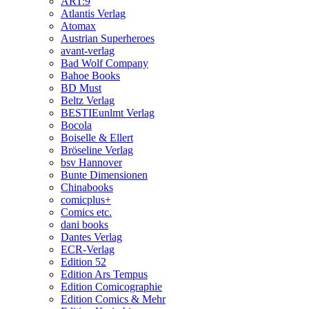
ART:9
Atlantis Verlag
Atomax
Austrian Superheroes
avant-verlag
Bad Wolf Company
Bahoe Books
BD Must
Beltz Verlag
BESTIEunlmt Verlag
Bocola
Boiselle & Ellert
Bröseline Verlag
bsv Hannover
Bunte Dimensionen
Chinabooks
comicplus+
Comics etc.
dani books
Dantes Verlag
ECR-Verlag
Edition 52
Edition Ars Tempus
Edition Comicographie
Edition Comics & Mehr