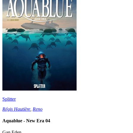
Splitter
Régis Hautière
,
Reno
Aquablue - New Era 04
Gan Eden