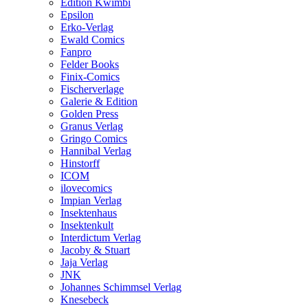
Edition Kwimbi
Epsilon
Erko-Verlag
Ewald Comics
Fanpro
Felder Books
Finix-Comics
Fischerverlage
Galerie & Edition
Golden Press
Granus Verlag
Gringo Comics
Hannibal Verlag
Hinstorff
ICOM
ilovecomics
Impian Verlag
Insektenhaus
Insektenkult
Interdictum Verlag
Jacoby & Stuart
Jaja Verlag
JNK
Johannes Schimmsel Verlag
Knesebeck