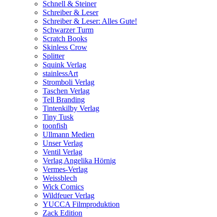
Schnell & Steiner
Schreiber & Leser
Schreiber & Leser: Alles Gute!
Schwarzer Turm
Scratch Books
Skinless Crow
Splitter
Squink Verlag
stainlessArt
Stromboli Verlag
Taschen Verlag
Tell Branding
Tintenkilby Verlag
Tiny Tusk
toonfish
Ullmann Medien
Unser Verlag
Ventil Verlag
Verlag Angelika Hörnig
Vermes-Verlag
Weissblech
Wick Comics
Wildfeuer Verlag
YUCCA Filmproduktion
Zack Edition