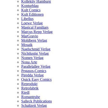
Kollektiv Hamburg
Konturblau
Kult Comics
Kult Editionen
Libellus
Loewe Verlag
Magical Familiars
Marcus Repp Verlag
MarGravio
Mohlberg Verlag
Mosaik
Naglschmid Verlag
Nichtlustig Verlag
Nomen Verlag
Nona Arte
Parallelallee Verlag
Pegasos-Comics
Piredda Verlag
Quick Easy Comics
Reprodukt
Retrofabrik
Riedl
Romantruhe
Salleck Publications
Schaltzeit Verlag