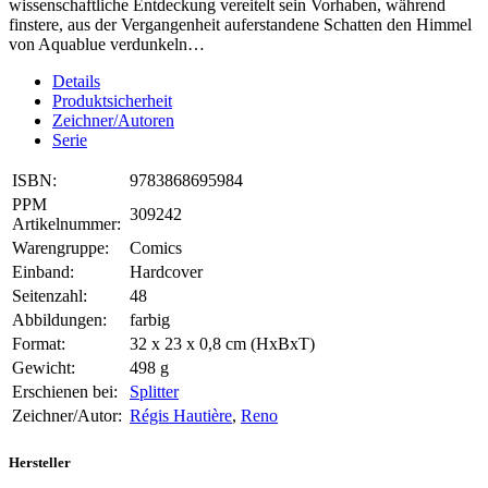
wissenschaftliche Entdeckung vereitelt sein Vorhaben, während
finstere, aus der Vergangenheit auferstandene Schatten den Himmel
von Aquablue verdunkeln…
Details
Produktsicherheit
Zeichner/Autoren
Serie
ISBN:
9783868695984
PPM
309242
Artikelnummer:
Warengruppe:
Comics
Einband:
Hardcover
Seitenzahl:
48
Abbildungen:
farbig
Format:
32 x 23 x 0,8 cm (HxBxT)
Gewicht:
498 g
Erschienen bei:
Splitter
Zeichner/Autor:
Régis Hautière
,
Reno
Hersteller