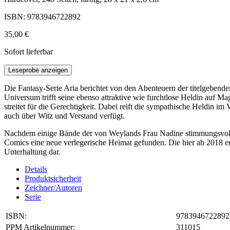
ISBN: 9783946722892
35,00 €
Sofort lieferbar
Leseprobe anzeigen
Die Fantasy-Serie Aria berichtet von den Abenteuern der titelgebend
Universum trifft seine ebenso attraktive wie furchtlose Heldin auf M
streitet für die Gerechtigkeit. Dabei reift die sympathische Heldin i
auch über Witz und Verstand verfügt.
Nachdem einige Bände der von Weylands Frau Nadine stimmungsvoll kol
Comics eine neue verlegerische Heimat gefunden. Die hier ab 2018 e
Unterhaltung dar.
Details
Produktsicherheit
Zeichner/Autoren
Serie
ISBN:
9783946722892
PPM Artikelnummer:
311015