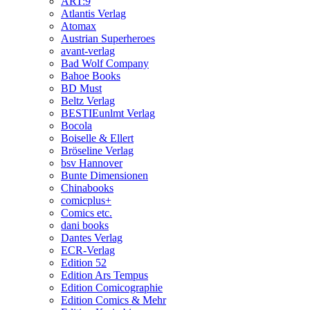
ART:9
Atlantis Verlag
Atomax
Austrian Superheroes
avant-verlag
Bad Wolf Company
Bahoe Books
BD Must
Beltz Verlag
BESTIEunlmt Verlag
Bocola
Boiselle & Ellert
Bröseline Verlag
bsv Hannover
Bunte Dimensionen
Chinabooks
comicplus+
Comics etc.
dani books
Dantes Verlag
ECR-Verlag
Edition 52
Edition Ars Tempus
Edition Comicographie
Edition Comics & Mehr