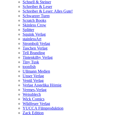
Schnell & Steiner
Schreiber & Leser
Schreiber & Leser: Alles Gute!
Schwarzer Turm
Scratch Books
Skinless Crow
Splitter
Squink Verlag
stainlessArt
Stromboli Verlag
Taschen Verlag
Tell Branding
Tintenkilby Verlag
Tiny Tusk
toonfish
Ullmann Medien
Unser Verlag
Ventil Verlag
Verlag Angelika Hörnig
Vermes-Verlag
Weissblech
Wick Comics
Wildfeuer Verlag
YUCCA Filmproduktion
Zack Edition