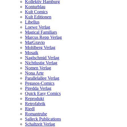
Kollektiv Hamburg
Konturblau
Kult Comics
Kult Editionen
Libellus
Loewe Verlag
Magical Familiars
Marcus Repp Verlag
MarGravio
Mohlberg Verlag
Mosaik
Naglschmid Verlag
Nichtlustig Verlag
Nomen Verlag
Nona Arte
Parallelallee Verlag
Pegasos-Comics
Piredda Verlag
Quick Easy Comics
Reprodukt
Retrofabrik
Riedl
Romantruhe
Salleck Publications
Schaltzeit Verlag