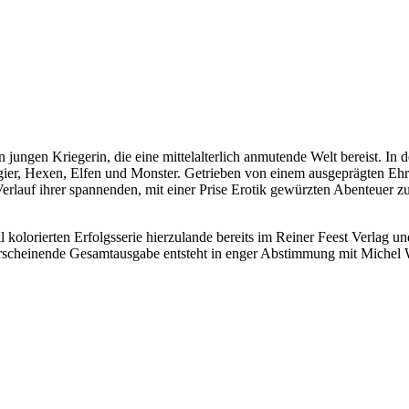
en jungen Kriegerin, die eine mittelalterlich anmutende Welt bereist. 
agier, Hexen, Elfen und Monster. Getrieben von einem ausgeprägten Ehrg
m Verlauf ihrer spannenden, mit einer Prise Erotik gewürzten Abenteuer 
orierten Erfolgsserie hierzulande bereits im Reiner Feest Verlag und 
rscheinende Gesamtausgabe entsteht in enger Abstimmung mit Michel Wey