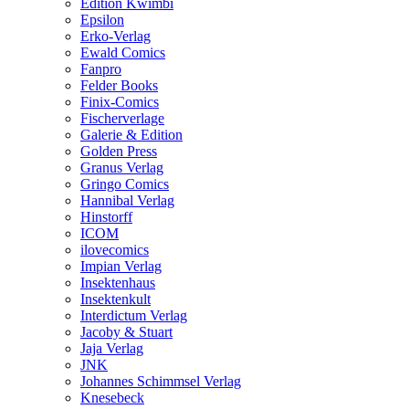
Edition Kwimbi
Epsilon
Erko-Verlag
Ewald Comics
Fanpro
Felder Books
Finix-Comics
Fischerverlage
Galerie & Edition
Golden Press
Granus Verlag
Gringo Comics
Hannibal Verlag
Hinstorff
ICOM
ilovecomics
Impian Verlag
Insektenhaus
Insektenkult
Interdictum Verlag
Jacoby & Stuart
Jaja Verlag
JNK
Johannes Schimmsel Verlag
Knesebeck