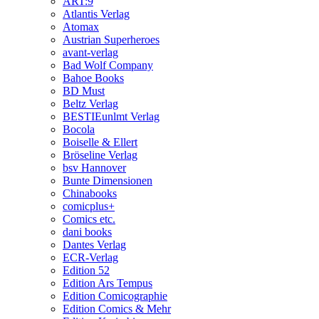
ART:9
Atlantis Verlag
Atomax
Austrian Superheroes
avant-verlag
Bad Wolf Company
Bahoe Books
BD Must
Beltz Verlag
BESTIEunlmt Verlag
Bocola
Boiselle & Ellert
Bröseline Verlag
bsv Hannover
Bunte Dimensionen
Chinabooks
comicplus+
Comics etc.
dani books
Dantes Verlag
ECR-Verlag
Edition 52
Edition Ars Tempus
Edition Comicographie
Edition Comics & Mehr