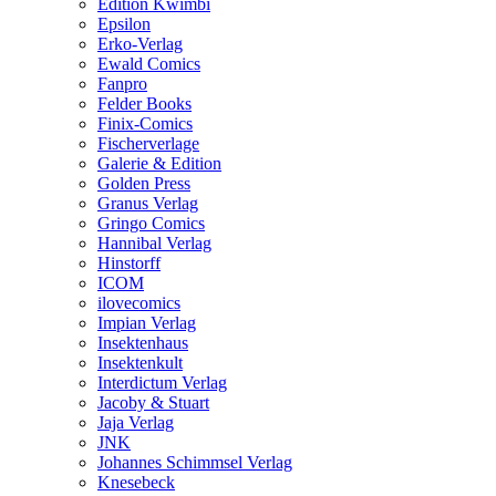
Edition Kwimbi
Epsilon
Erko-Verlag
Ewald Comics
Fanpro
Felder Books
Finix-Comics
Fischerverlage
Galerie & Edition
Golden Press
Granus Verlag
Gringo Comics
Hannibal Verlag
Hinstorff
ICOM
ilovecomics
Impian Verlag
Insektenhaus
Insektenkult
Interdictum Verlag
Jacoby & Stuart
Jaja Verlag
JNK
Johannes Schimmsel Verlag
Knesebeck