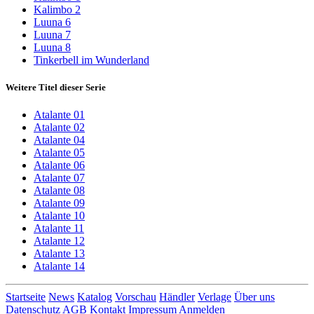
Kalimbo 2
Luuna 6
Luuna 7
Luuna 8
Tinkerbell im Wunderland
Weitere Titel dieser Serie
Atalante 01
Atalante 02
Atalante 04
Atalante 05
Atalante 06
Atalante 07
Atalante 08
Atalante 09
Atalante 10
Atalante 11
Atalante 12
Atalante 13
Atalante 14
Startseite
News
Katalog
Vorschau
Händler
Verlage
Über uns
Datenschutz
AGB
Kontakt
Impressum
Anmelden