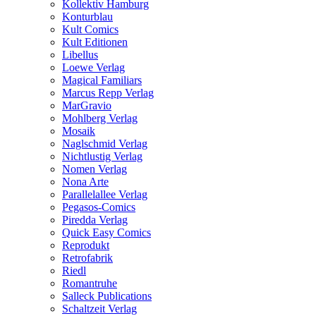
Kollektiv Hamburg
Konturblau
Kult Comics
Kult Editionen
Libellus
Loewe Verlag
Magical Familiars
Marcus Repp Verlag
MarGravio
Mohlberg Verlag
Mosaik
Naglschmid Verlag
Nichtlustig Verlag
Nomen Verlag
Nona Arte
Parallelallee Verlag
Pegasos-Comics
Piredda Verlag
Quick Easy Comics
Reprodukt
Retrofabrik
Riedl
Romantruhe
Salleck Publications
Schaltzeit Verlag