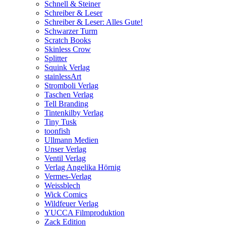
Schnell & Steiner
Schreiber & Leser
Schreiber & Leser: Alles Gute!
Schwarzer Turm
Scratch Books
Skinless Crow
Splitter
Squink Verlag
stainlessArt
Stromboli Verlag
Taschen Verlag
Tell Branding
Tintenkilby Verlag
Tiny Tusk
toonfish
Ullmann Medien
Unser Verlag
Ventil Verlag
Verlag Angelika Hörnig
Vermes-Verlag
Weissblech
Wick Comics
Wildfeuer Verlag
YUCCA Filmproduktion
Zack Edition