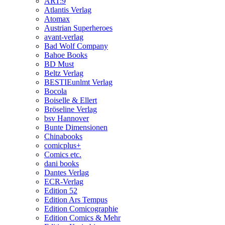
ART:9
Atlantis Verlag
Atomax
Austrian Superheroes
avant-verlag
Bad Wolf Company
Bahoe Books
BD Must
Beltz Verlag
BESTIEunlmt Verlag
Bocola
Boiselle & Ellert
Bröseline Verlag
bsv Hannover
Bunte Dimensionen
Chinabooks
comicplus+
Comics etc.
dani books
Dantes Verlag
ECR-Verlag
Edition 52
Edition Ars Tempus
Edition Comicographie
Edition Comics & Mehr