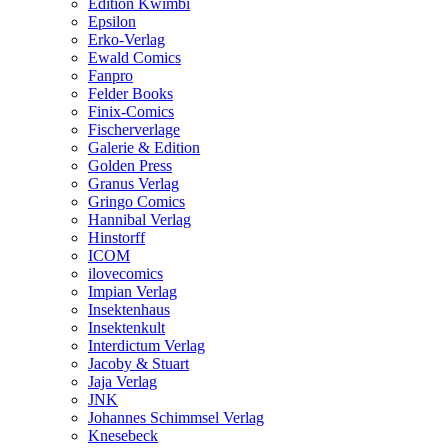
Edition Kwimbi
Epsilon
Erko-Verlag
Ewald Comics
Fanpro
Felder Books
Finix-Comics
Fischerverlage
Galerie & Edition
Golden Press
Granus Verlag
Gringo Comics
Hannibal Verlag
Hinstorff
ICOM
ilovecomics
Impian Verlag
Insektenhaus
Insektenkult
Interdictum Verlag
Jacoby & Stuart
Jaja Verlag
JNK
Johannes Schimmsel Verlag
Knesebeck