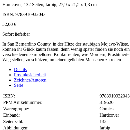
Hardcover, 132 Seiten, farbig, 27,9 x 21,5 x 1,3 cm
ISBN: 9783910932043
32,00 €
Sofort lieferbar
In San Bernardino County, in der Hitze der staubigen Mojave-Wüste, 
können ihr Glück kaum fassen, denn wenig später finden sie noch eine
verschiedenen skrupellosen Konkurrenten, wie Mördern, Prostituierte
Weg stellen, zu schützen, um einen geliebten Menschen zu retten.
Details
Produktsicherheit
Zeichner/Autoren
Serie
ISBN:
9783910932043
PPM Artikelnummer:
319626
Warengruppe:
Comics
Einband:
Hardcover
Seitenzahl:
132
Abbildungen:
farbig