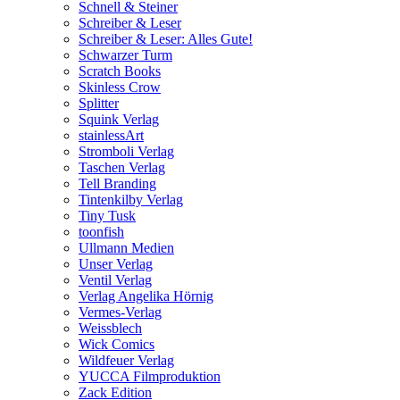
Schnell & Steiner
Schreiber & Leser
Schreiber & Leser: Alles Gute!
Schwarzer Turm
Scratch Books
Skinless Crow
Splitter
Squink Verlag
stainlessArt
Stromboli Verlag
Taschen Verlag
Tell Branding
Tintenkilby Verlag
Tiny Tusk
toonfish
Ullmann Medien
Unser Verlag
Ventil Verlag
Verlag Angelika Hörnig
Vermes-Verlag
Weissblech
Wick Comics
Wildfeuer Verlag
YUCCA Filmproduktion
Zack Edition