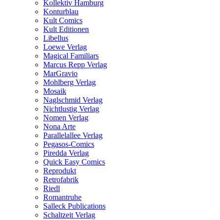
Kollektiv Hamburg
Konturblau
Kult Comics
Kult Editionen
Libellus
Loewe Verlag
Magical Familiars
Marcus Repp Verlag
MarGravio
Mohlberg Verlag
Mosaik
Naglschmid Verlag
Nichtlustig Verlag
Nomen Verlag
Nona Arte
Parallelallee Verlag
Pegasos-Comics
Piredda Verlag
Quick Easy Comics
Reprodukt
Retrofabrik
Riedl
Romantruhe
Salleck Publications
Schaltzeit Verlag