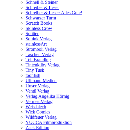
Schnell & Steiner
Schreiber & Leser
Schreiber & Leser: Alles Gute!
Schwarzer Turm
Scratch Books
Skinless Crow
Splitter
Squink Verlag
stainlessArt
Stromboli Verlag
Taschen Verlag
Tell Branding
Tintenkilby Verlag
Tiny Tusk
toonfish
Ullmann Medien
Unser Verlag
Ventil Verlag
Verlag Angelika Hörnig
Vermes-Verlag
Weissblech
Wick Comics
Wildfeuer Verlag
YUCCA Filmproduktion
Zack Edition