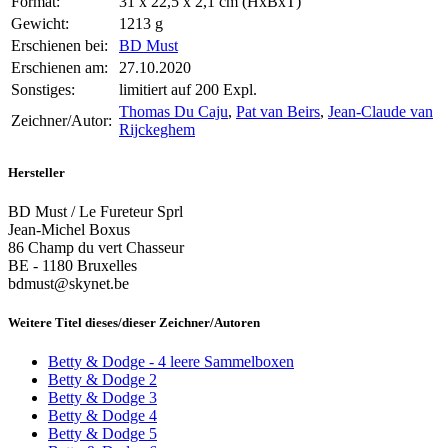
Format:
31 x 22,5 x 2,1 cm (HxBxT)
Gewicht:
1213 g
Erschienen bei:
BD Must
Erschienen am:
27.10.2020
Sonstiges:
limitiert auf 200 Expl.
Thomas Du Caju
,
Pat van Beirs
,
Jean-Claude van
Zeichner/Autor:
Rijckeghem
Hersteller
BD Must / Le Fureteur Sprl
Jean-Michel Boxus
86 Champ du vert Chasseur
BE - 1180 Bruxelles
bdmust@skynet.be
Weitere Titel dieses/dieser Zeichner/Autoren
Betty & Dodge - 4 leere Sammelboxen
Betty & Dodge 2
Betty & Dodge 3
Betty & Dodge 4
Betty & Dodge 5