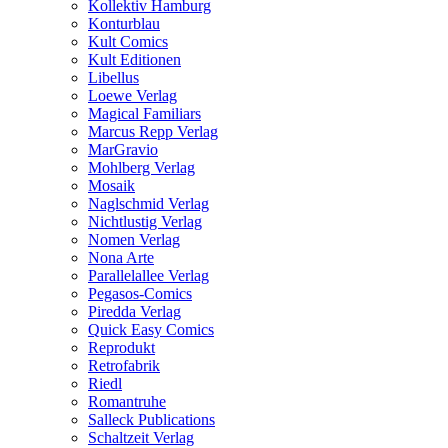
Kollektiv Hamburg
Konturblau
Kult Comics
Kult Editionen
Libellus
Loewe Verlag
Magical Familiars
Marcus Repp Verlag
MarGravio
Mohlberg Verlag
Mosaik
Naglschmid Verlag
Nichtlustig Verlag
Nomen Verlag
Nona Arte
Parallelallee Verlag
Pegasos-Comics
Piredda Verlag
Quick Easy Comics
Reprodukt
Retrofabrik
Riedl
Romantruhe
Salleck Publications
Schaltzeit Verlag