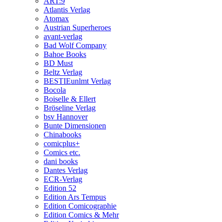
ART:9
Atlantis Verlag
Atomax
Austrian Superheroes
avant-verlag
Bad Wolf Company
Bahoe Books
BD Must
Beltz Verlag
BESTIEunlmt Verlag
Bocola
Boiselle & Ellert
Bröseline Verlag
bsv Hannover
Bunte Dimensionen
Chinabooks
comicplus+
Comics etc.
dani books
Dantes Verlag
ECR-Verlag
Edition 52
Edition Ars Tempus
Edition Comicographie
Edition Comics & Mehr