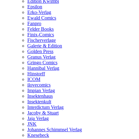
Edition Kwimbi
Epsilon
Erko-Verlag
Ewald Comics
Fanpro
Felder Books
Finix-Comics
Fischerverlage
Galerie & Edition
Golden Press
Granus Verlag
Gringo Comics
Hannibal Verlag
Hinstorff
ICOM
ilovecomics
Impian Verlag
Insektenhaus
Insektenkult
Interdictum Verlag
Jacoby & Stuart
Jaja Verlag
JNK
Johannes Schimmsel Verlag
Knesebeck