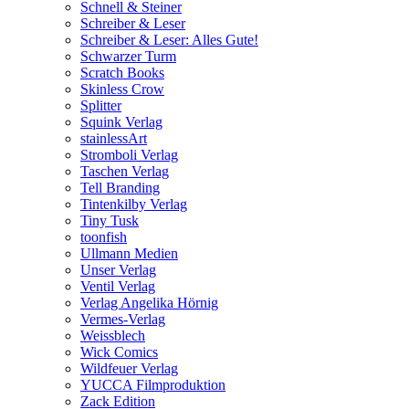
Schnell & Steiner
Schreiber & Leser
Schreiber & Leser: Alles Gute!
Schwarzer Turm
Scratch Books
Skinless Crow
Splitter
Squink Verlag
stainlessArt
Stromboli Verlag
Taschen Verlag
Tell Branding
Tintenkilby Verlag
Tiny Tusk
toonfish
Ullmann Medien
Unser Verlag
Ventil Verlag
Verlag Angelika Hörnig
Vermes-Verlag
Weissblech
Wick Comics
Wildfeuer Verlag
YUCCA Filmproduktion
Zack Edition