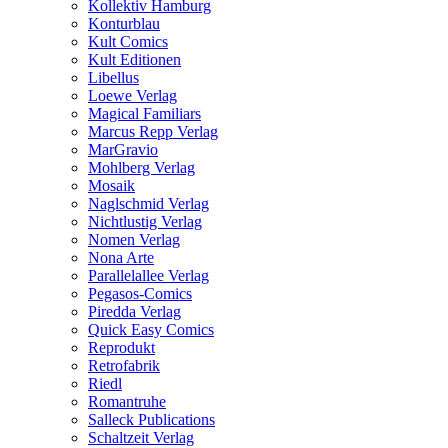
Kollektiv Hamburg
Konturblau
Kult Comics
Kult Editionen
Libellus
Loewe Verlag
Magical Familiars
Marcus Repp Verlag
MarGravio
Mohlberg Verlag
Mosaik
Naglschmid Verlag
Nichtlustig Verlag
Nomen Verlag
Nona Arte
Parallelallee Verlag
Pegasos-Comics
Piredda Verlag
Quick Easy Comics
Reprodukt
Retrofabrik
Riedl
Romantruhe
Salleck Publications
Schaltzeit Verlag