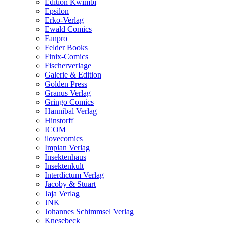
Edition Kwimbi
Epsilon
Erko-Verlag
Ewald Comics
Fanpro
Felder Books
Finix-Comics
Fischerverlage
Galerie & Edition
Golden Press
Granus Verlag
Gringo Comics
Hannibal Verlag
Hinstorff
ICOM
ilovecomics
Impian Verlag
Insektenhaus
Insektenkult
Interdictum Verlag
Jacoby & Stuart
Jaja Verlag
JNK
Johannes Schimmsel Verlag
Knesebeck