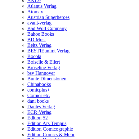
ART:9
Atlantis Verlag
Atomax
Austrian Superheroes
avant-verlag
Bad Wolf Company
Bahoe Books
BD Must
Beltz Verlag
BESTIEunlmt Verlag
Bocola
Boiselle & Ellert
Bröseline Verlag
bsv Hannover
Bunte Dimensionen
Chinabooks
comicplus+
Comics etc.
dani books
Dantes Verlag
ECR-Verlag
Edition 52
Edition Ars Tempus
Edition Comicographie
Edition Comics & Mehr