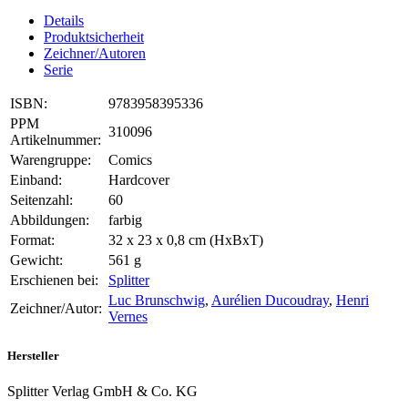
Details
Produktsicherheit
Zeichner/Autoren
Serie
ISBN:
9783958395336
PPM
310096
Artikelnummer:
Warengruppe:
Comics
Einband:
Hardcover
Seitenzahl:
60
Abbildungen:
farbig
Format:
32 x 23 x 0,8 cm (HxBxT)
Gewicht:
561 g
Erschienen bei:
Splitter
Luc Brunschwig
,
Aurélien Ducoudray
,
Henri
Zeichner/Autor:
Vernes
Hersteller
Splitter Verlag GmbH & Co. KG