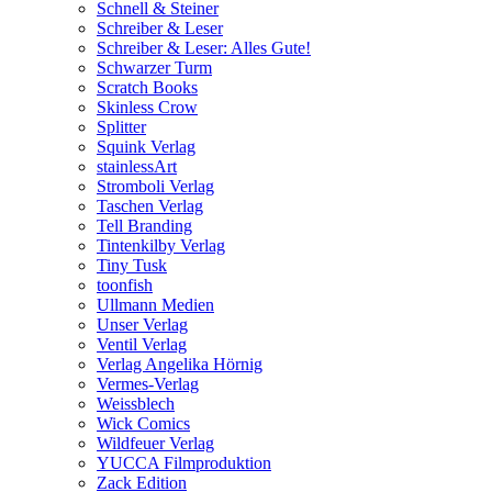
Schnell & Steiner
Schreiber & Leser
Schreiber & Leser: Alles Gute!
Schwarzer Turm
Scratch Books
Skinless Crow
Splitter
Squink Verlag
stainlessArt
Stromboli Verlag
Taschen Verlag
Tell Branding
Tintenkilby Verlag
Tiny Tusk
toonfish
Ullmann Medien
Unser Verlag
Ventil Verlag
Verlag Angelika Hörnig
Vermes-Verlag
Weissblech
Wick Comics
Wildfeuer Verlag
YUCCA Filmproduktion
Zack Edition