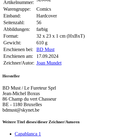
Artikelnummer:
Warengruppe:
Comics
Einband:
Hardcover
Seitenzahl:
56
Abbildungen:
farbig
Format:
32 x 23 x 1 cm (HxBxT)
Gewicht:
610 g
Erschienen bei:
BD Must
Erschienen am:
17.09.2024
Zeichner/Autor:
Joan Mundet
Hersteller
BD Must / Le Fureteur Sprl
Jean-Michel Boxus
86 Champ du vert Chasseur
BE - 1180 Bruxelles
bdmust@skynet.be
Weitere Titel dieses/dieser Zeichner/Autoren
Capablanca 1