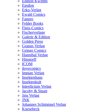
Edition Kwimbi
Epsilon
Erko-Verlag
Ewald Comics
Fanpro
Felder Books
Finix-Comics
Fischerverlage
Galerie & Edition
Golden Press
Granus Verlag
Gringo Comics
Hannibal Verlag
Hinstorff
ICOM
ilovecomics
Impian Verlag
Insektenhaus
Insektenkult
Interdictum Verlag
Jacoby & Stuart
Jaja Verlag
JNK
Johannes Schimmsel Verlag
Knesebeck