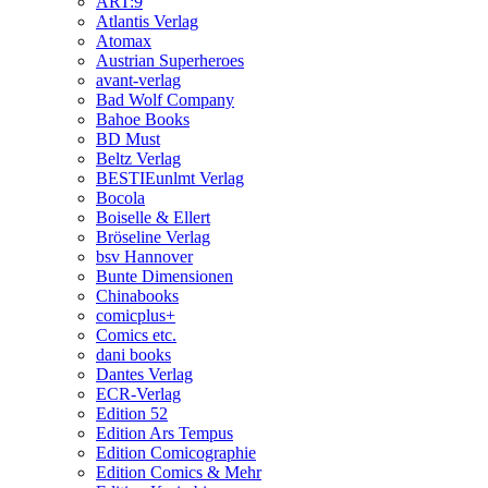
ART:9
Atlantis Verlag
Atomax
Austrian Superheroes
avant-verlag
Bad Wolf Company
Bahoe Books
BD Must
Beltz Verlag
BESTIEunlmt Verlag
Bocola
Boiselle & Ellert
Bröseline Verlag
bsv Hannover
Bunte Dimensionen
Chinabooks
comicplus+
Comics etc.
dani books
Dantes Verlag
ECR-Verlag
Edition 52
Edition Ars Tempus
Edition Comicographie
Edition Comics & Mehr