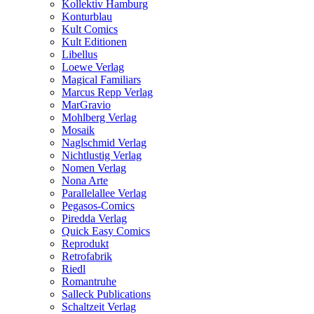
Kollektiv Hamburg
Konturblau
Kult Comics
Kult Editionen
Libellus
Loewe Verlag
Magical Familiars
Marcus Repp Verlag
MarGravio
Mohlberg Verlag
Mosaik
Naglschmid Verlag
Nichtlustig Verlag
Nomen Verlag
Nona Arte
Parallelallee Verlag
Pegasos-Comics
Piredda Verlag
Quick Easy Comics
Reprodukt
Retrofabrik
Riedl
Romantruhe
Salleck Publications
Schaltzeit Verlag