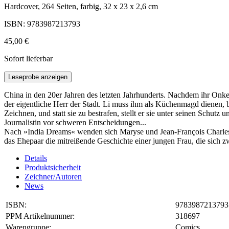
Hardcover, 264 Seiten, farbig, 32 x 23 x 2,6 cm
ISBN: 9783987213793
45,00 €
Sofort lieferbar
Leseprobe anzeigen
China in den 20er Jahren des letzten Jahrhunderts. Nachdem ihr Onkel 
der eigentliche Herr der Stadt. Li muss ihm als Küchenmagd dienen,
Zeichnen, und statt sie zu bestrafen, stellt er sie unter seinen Schutz
Journalistin vor schweren Entscheidungen...
Nach »India Dreams« wenden sich Maryse und Jean-François Charles 
das Ehepaar die mitreißende Geschichte einer jungen Frau, die sich
Details
Produktsicherheit
Zeichner/Autoren
News
ISBN:
9783987213793
PPM Artikelnummer:
318697
Warengruppe:
Comics