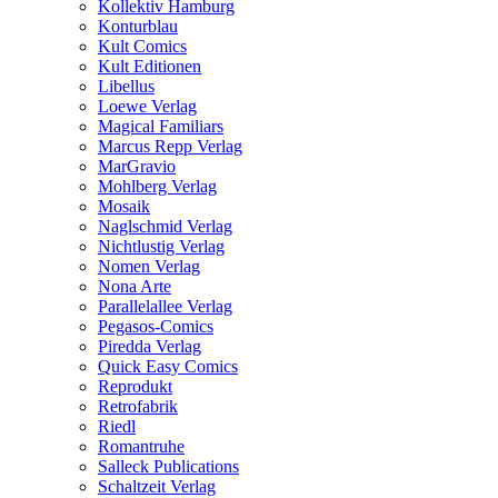
Kollektiv Hamburg
Konturblau
Kult Comics
Kult Editionen
Libellus
Loewe Verlag
Magical Familiars
Marcus Repp Verlag
MarGravio
Mohlberg Verlag
Mosaik
Naglschmid Verlag
Nichtlustig Verlag
Nomen Verlag
Nona Arte
Parallelallee Verlag
Pegasos-Comics
Piredda Verlag
Quick Easy Comics
Reprodukt
Retrofabrik
Riedl
Romantruhe
Salleck Publications
Schaltzeit Verlag