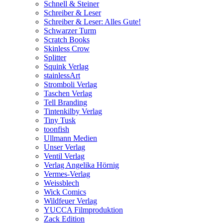
Schnell & Steiner
Schreiber & Leser
Schreiber & Leser: Alles Gute!
Schwarzer Turm
Scratch Books
Skinless Crow
Splitter
Squink Verlag
stainlessArt
Stromboli Verlag
Taschen Verlag
Tell Branding
Tintenkilby Verlag
Tiny Tusk
toonfish
Ullmann Medien
Unser Verlag
Ventil Verlag
Verlag Angelika Hörnig
Vermes-Verlag
Weissblech
Wick Comics
Wildfeuer Verlag
YUCCA Filmproduktion
Zack Edition