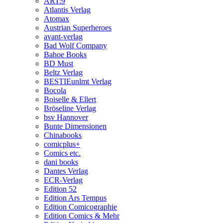
ART:9
Atlantis Verlag
Atomax
Austrian Superheroes
avant-verlag
Bad Wolf Company
Bahoe Books
BD Must
Beltz Verlag
BESTIEunlmt Verlag
Bocola
Boiselle & Ellert
Bröseline Verlag
bsv Hannover
Bunte Dimensionen
Chinabooks
comicplus+
Comics etc.
dani books
Dantes Verlag
ECR-Verlag
Edition 52
Edition Ars Tempus
Edition Comicographie
Edition Comics & Mehr