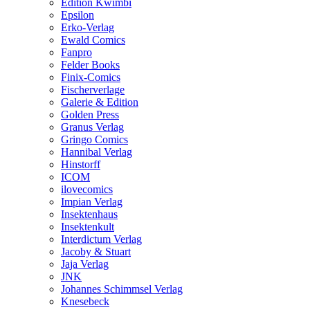
Edition Kwimbi
Epsilon
Erko-Verlag
Ewald Comics
Fanpro
Felder Books
Finix-Comics
Fischerverlage
Galerie & Edition
Golden Press
Granus Verlag
Gringo Comics
Hannibal Verlag
Hinstorff
ICOM
ilovecomics
Impian Verlag
Insektenhaus
Insektenkult
Interdictum Verlag
Jacoby & Stuart
Jaja Verlag
JNK
Johannes Schimmsel Verlag
Knesebeck