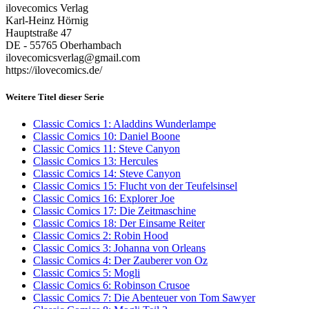
ilovecomics Verlag
Karl-Heinz Hörnig
Hauptstraße 47
DE - 55765 Oberhambach
ilovecomicsverlag@gmail.com
https://ilovecomics.de/
Weitere Titel dieser Serie
Classic Comics 1: Aladdins Wunderlampe
Classic Comics 10: Daniel Boone
Classic Comics 11: Steve Canyon
Classic Comics 13: Hercules
Classic Comics 14: Steve Canyon
Classic Comics 15: Flucht von der Teufelsinsel
Classic Comics 16: Explorer Joe
Classic Comics 17: Die Zeitmaschine
Classic Comics 18: Der Einsame Reiter
Classic Comics 2: Robin Hood
Classic Comics 3: Johanna von Orleans
Classic Comics 4: Der Zauberer von Oz
Classic Comics 5: Mogli
Classic Comics 6: Robinson Crusoe
Classic Comics 7: Die Abenteuer von Tom Sawyer