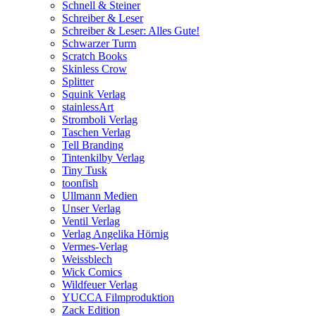
Schnell & Steiner
Schreiber & Leser
Schreiber & Leser: Alles Gute!
Schwarzer Turm
Scratch Books
Skinless Crow
Splitter
Squink Verlag
stainlessArt
Stromboli Verlag
Taschen Verlag
Tell Branding
Tintenkilby Verlag
Tiny Tusk
toonfish
Ullmann Medien
Unser Verlag
Ventil Verlag
Verlag Angelika Hörnig
Vermes-Verlag
Weissblech
Wick Comics
Wildfeuer Verlag
YUCCA Filmproduktion
Zack Edition