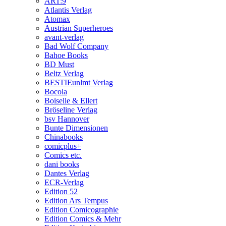
ART:9
Atlantis Verlag
Atomax
Austrian Superheroes
avant-verlag
Bad Wolf Company
Bahoe Books
BD Must
Beltz Verlag
BESTIEunlmt Verlag
Bocola
Boiselle & Ellert
Bröseline Verlag
bsv Hannover
Bunte Dimensionen
Chinabooks
comicplus+
Comics etc.
dani books
Dantes Verlag
ECR-Verlag
Edition 52
Edition Ars Tempus
Edition Comicographie
Edition Comics & Mehr