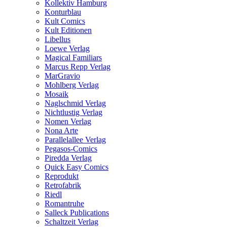
Kollektiv Hamburg
Konturblau
Kult Comics
Kult Editionen
Libellus
Loewe Verlag
Magical Familiars
Marcus Repp Verlag
MarGravio
Mohlberg Verlag
Mosaik
Naglschmid Verlag
Nichtlustig Verlag
Nomen Verlag
Nona Arte
Parallelallee Verlag
Pegasos-Comics
Piredda Verlag
Quick Easy Comics
Reprodukt
Retrofabrik
Riedl
Romantruhe
Salleck Publications
Schaltzeit Verlag