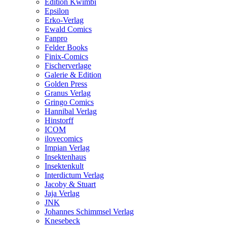
Edition Kwimbi
Epsilon
Erko-Verlag
Ewald Comics
Fanpro
Felder Books
Finix-Comics
Fischerverlage
Galerie & Edition
Golden Press
Granus Verlag
Gringo Comics
Hannibal Verlag
Hinstorff
ICOM
ilovecomics
Impian Verlag
Insektenhaus
Insektenkult
Interdictum Verlag
Jacoby & Stuart
Jaja Verlag
JNK
Johannes Schimmsel Verlag
Knesebeck