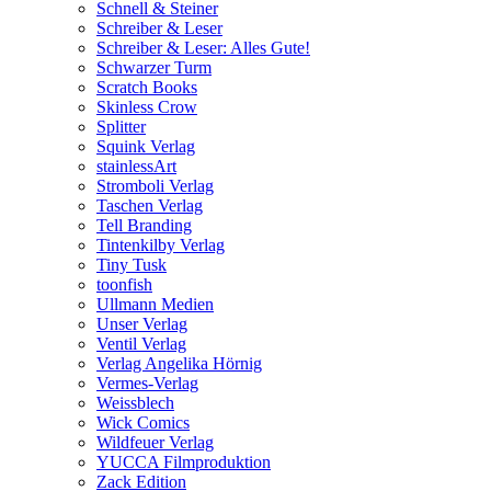
Schnell & Steiner
Schreiber & Leser
Schreiber & Leser: Alles Gute!
Schwarzer Turm
Scratch Books
Skinless Crow
Splitter
Squink Verlag
stainlessArt
Stromboli Verlag
Taschen Verlag
Tell Branding
Tintenkilby Verlag
Tiny Tusk
toonfish
Ullmann Medien
Unser Verlag
Ventil Verlag
Verlag Angelika Hörnig
Vermes-Verlag
Weissblech
Wick Comics
Wildfeuer Verlag
YUCCA Filmproduktion
Zack Edition