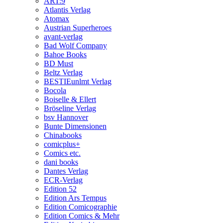
ART:9
Atlantis Verlag
Atomax
Austrian Superheroes
avant-verlag
Bad Wolf Company
Bahoe Books
BD Must
Beltz Verlag
BESTIEunlmt Verlag
Bocola
Boiselle & Ellert
Bröseline Verlag
bsv Hannover
Bunte Dimensionen
Chinabooks
comicplus+
Comics etc.
dani books
Dantes Verlag
ECR-Verlag
Edition 52
Edition Ars Tempus
Edition Comicographie
Edition Comics & Mehr