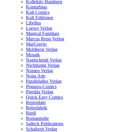
Kollektiv Hamburg
Konturblau
Kult Comics
Kult Editionen
Libellus
Loewe Verlag
Magical Familiars
Marcus Repp Verlag
MarGravio
Mohlberg Verlag
Mosaik
Naglschmid Verlag
Nichtlustig Verlag
Nomen Verlag
Nona Arte
Parallelallee Verlag
Pegasos-Comics
Piredda Verlag
Quick Easy Comics
Reprodukt
Retrofabrik
Riedl
Romantruhe
Salleck Publications
Schaltzeit Verlag