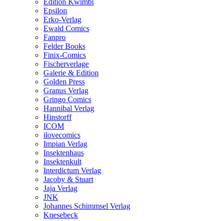
Edition Kwimbi
Epsilon
Erko-Verlag
Ewald Comics
Fanpro
Felder Books
Finix-Comics
Fischerverlage
Galerie & Edition
Golden Press
Granus Verlag
Gringo Comics
Hannibal Verlag
Hinstorff
ICOM
ilovecomics
Impian Verlag
Insektenhaus
Insektenkult
Interdictum Verlag
Jacoby & Stuart
Jaja Verlag
JNK
Johannes Schimmsel Verlag
Knesebeck