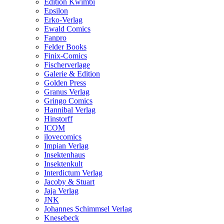
Edition Kwimbi
Epsilon
Erko-Verlag
Ewald Comics
Fanpro
Felder Books
Finix-Comics
Fischerverlage
Galerie & Edition
Golden Press
Granus Verlag
Gringo Comics
Hannibal Verlag
Hinstorff
ICOM
ilovecomics
Impian Verlag
Insektenhaus
Insektenkult
Interdictum Verlag
Jacoby & Stuart
Jaja Verlag
JNK
Johannes Schimmsel Verlag
Knesebeck