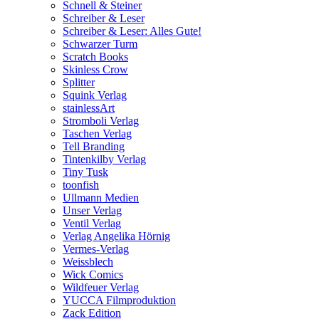
Schnell & Steiner
Schreiber & Leser
Schreiber & Leser: Alles Gute!
Schwarzer Turm
Scratch Books
Skinless Crow
Splitter
Squink Verlag
stainlessArt
Stromboli Verlag
Taschen Verlag
Tell Branding
Tintenkilby Verlag
Tiny Tusk
toonfish
Ullmann Medien
Unser Verlag
Ventil Verlag
Verlag Angelika Hörnig
Vermes-Verlag
Weissblech
Wick Comics
Wildfeuer Verlag
YUCCA Filmproduktion
Zack Edition