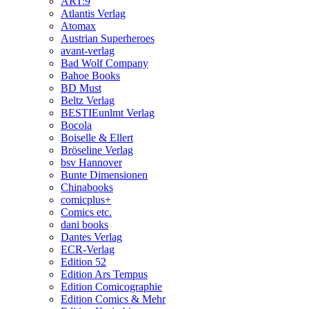
ART:9
Atlantis Verlag
Atomax
Austrian Superheroes
avant-verlag
Bad Wolf Company
Bahoe Books
BD Must
Beltz Verlag
BESTIEunlmt Verlag
Bocola
Boiselle & Ellert
Bröseline Verlag
bsv Hannover
Bunte Dimensionen
Chinabooks
comicplus+
Comics etc.
dani books
Dantes Verlag
ECR-Verlag
Edition 52
Edition Ars Tempus
Edition Comicographie
Edition Comics & Mehr