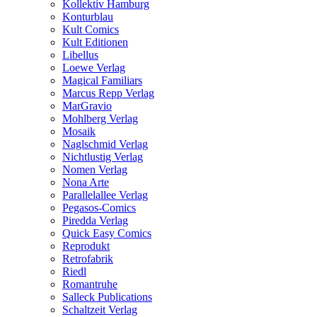
Kollektiv Hamburg
Konturblau
Kult Comics
Kult Editionen
Libellus
Loewe Verlag
Magical Familiars
Marcus Repp Verlag
MarGravio
Mohlberg Verlag
Mosaik
Naglschmid Verlag
Nichtlustig Verlag
Nomen Verlag
Nona Arte
Parallelallee Verlag
Pegasos-Comics
Piredda Verlag
Quick Easy Comics
Reprodukt
Retrofabrik
Riedl
Romantruhe
Salleck Publications
Schaltzeit Verlag