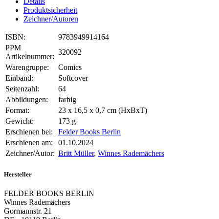
Details
Produktsicherheit
Zeichner/Autoren
ISBN:
9783949914164
PPM
320092
Artikelnummer:
Warengruppe:
Comics
Einband:
Softcover
Seitenzahl:
64
Abbildungen:
farbig
Format:
23 x 16,5 x 0,7 cm (HxBxT)
Gewicht:
173 g
Erschienen bei:
Felder Books Berlin
Erschienen am:
01.10.2024
Zeichner/Autor:
Britt Müller
,
Winnes Rademächers
Hersteller
FELDER BOOKS BERLIN
Winnes Rademächers
Gormannstr. 21