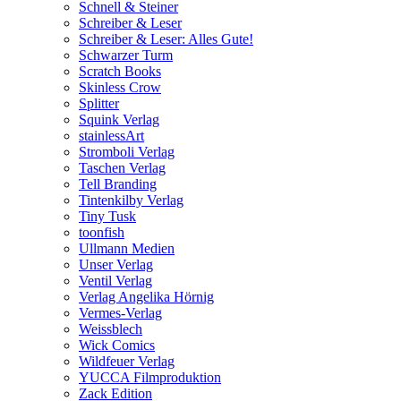
Schnell & Steiner
Schreiber & Leser
Schreiber & Leser: Alles Gute!
Schwarzer Turm
Scratch Books
Skinless Crow
Splitter
Squink Verlag
stainlessArt
Stromboli Verlag
Taschen Verlag
Tell Branding
Tintenkilby Verlag
Tiny Tusk
toonfish
Ullmann Medien
Unser Verlag
Ventil Verlag
Verlag Angelika Hörnig
Vermes-Verlag
Weissblech
Wick Comics
Wildfeuer Verlag
YUCCA Filmproduktion
Zack Edition