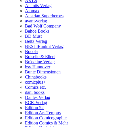
ART:9
Atlantis Verlag
Atomax
Austrian Superheroes
avant-verlag
Bad Wolf Company
Bahoe Books
BD Must
Beltz Verlag
BESTIEunlmt Verlag
Bocola
Boiselle & Ellert
Bröseline Verlag
bsv Hannover
Bunte Dimensionen
Chinabooks
comicplus+
Comics etc.
dani books
Dantes Verlag
ECR-Verlag
Edition 52
Edition Ars Tempus
Edition Comicographie
Edition Comics & Mehr