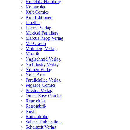
Kollektiv Hamburg
Konturblau
Kult Comics
Kult Editionen
Libellus
Loewe Verlag
Magical Familiars
Marcus Repp Verlag
MarGravio
Mohlberg Verlag
Mosaik
Naglschmid Verlag
Nichtlustig Verlag
Nomen Verlag
Nona Arte
Parallelallee Verlag
Pegasos-Comics
Piredda Verlag
Quick Easy Comics
Reprodukt
Retrofabrik
Riedl
Romantruhe
Salleck Publications
Schaltzeit Verlag