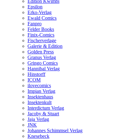
Edition Kwimbi
Epsilon
Erko-Verlag
Ewald Comics
Fanpro
Felder Books
Finix-Comics
Fischerverlage
Galerie & Edition
Golden Press
Granus Verlag
Gringo Comics
Hannibal Verlag
Hinstorff
ICOM
ilovecomics
Impian Verlag
Insektenhaus
Insektenkult
Interdictum Verlag
Jacoby & Stuart
Jaja Verlag
JNK
Johannes Schimmsel Verlag
Knesebeck