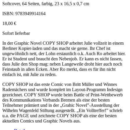
Softcover, 64 Seiten, farbig, 23 x 16,5 x 0,7 cm
ISBN: 9783949914164
18,00 €
Sofort lieferbar
In der Graphic Novel COPY SHOP arbeitet Julie vollzeit in einem
Berliner Kopier-laden und das macht sie gerne. Ihr Chef ist
ungewöhnlich nett, der Lohn erstaunlich o.k. Auch Ro arbeitet hier.
Er ist Student und braucht den Nebenjob. Er kann es nicht fassen,
dass Julie den Shop mag: neben Langeweile droht hier auch noch
Feinstaub in allen Ecken. Aber Ro merkt, dass es für ihn nicht
einfach ist, mit Julie zu reden.
COPY SHOP ist das erste Comic von Britt Müller und Winnes
Rademächers und wurde komplett im Layout-Programm Indesign
gezeichnet. COPY SHOP wurde beim Battle of Print-Wettbewerb
des Kommunikations Verbands Bremen als eine der besten
Teilnehmer prämiert und in der „Grahic Novel”-Ausstellung der
Wilhelm Wagenfeld Stiftung ausgestellt. „Ein Volltreffer!” schrieb
u.a. die PAGE und zeichnete COPY SHOP als eine der besten
aktuellen Comics und Graphic Novels aus.