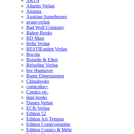
ART:9
Atlantis Verlag
Atomax
Austrian Superheroes
avant-verlag
Bad Wolf Company
Bahoe Books
BD Must
Beltz Verlag
BESTIEunlmt Verlag
Bocola
Boiselle & Ellert
Bröseline Verlag
bsv Hannover
Bunte Dimensionen
Chinabooks
comicplus+
Comics etc.
dani books
Dantes Verlag
ECR-Verlag
Edition 52
Edition Ars Tempus
Edition Comicographie
Edition Comics & Mehr