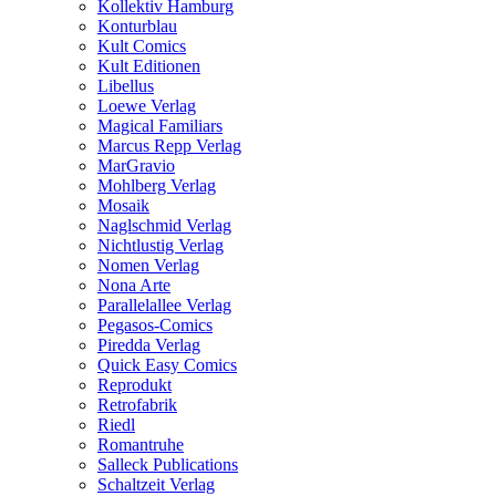
Kollektiv Hamburg
Konturblau
Kult Comics
Kult Editionen
Libellus
Loewe Verlag
Magical Familiars
Marcus Repp Verlag
MarGravio
Mohlberg Verlag
Mosaik
Naglschmid Verlag
Nichtlustig Verlag
Nomen Verlag
Nona Arte
Parallelallee Verlag
Pegasos-Comics
Piredda Verlag
Quick Easy Comics
Reprodukt
Retrofabrik
Riedl
Romantruhe
Salleck Publications
Schaltzeit Verlag