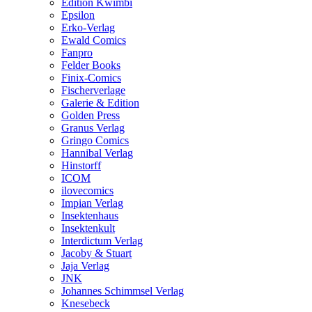
Edition Kwimbi
Epsilon
Erko-Verlag
Ewald Comics
Fanpro
Felder Books
Finix-Comics
Fischerverlage
Galerie & Edition
Golden Press
Granus Verlag
Gringo Comics
Hannibal Verlag
Hinstorff
ICOM
ilovecomics
Impian Verlag
Insektenhaus
Insektenkult
Interdictum Verlag
Jacoby & Stuart
Jaja Verlag
JNK
Johannes Schimmsel Verlag
Knesebeck