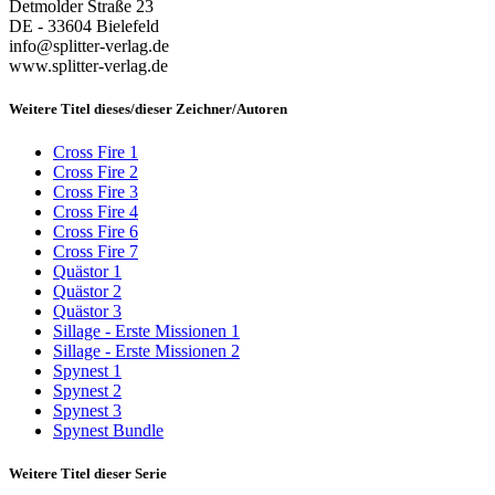
Detmolder Straße 23
DE - 33604 Bielefeld
info@splitter-verlag.de
www.splitter-verlag.de
Weitere Titel dieses/dieser Zeichner/Autoren
Cross Fire 1
Cross Fire 2
Cross Fire 3
Cross Fire 4
Cross Fire 6
Cross Fire 7
Quästor 1
Quästor 2
Quästor 3
Sillage - Erste Missionen 1
Sillage - Erste Missionen 2
Spynest 1
Spynest 2
Spynest 3
Spynest Bundle
Weitere Titel dieser Serie