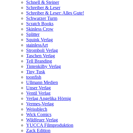
Schnell & Steiner
Schreiber & Leser
Schreiber & Leser: Alles Gute!
Schwarzer Turm
Scratch Books
Skinless Crow
Splitter
Squink Verlag
stainlessArt
Stromboli Verlag
Taschen Verlag
Tell Branding
Tintenkilby Verlag
Tiny Tusk
toonfish
Ullmann Medien
Unser Verlag
Ventil Verlag
Verlag Angelika Hörnig
Vermes-Verlag
Weissblech
Wick Comics
Wildfeuer Verlag
YUCCA Filmproduktion
Zack Edition