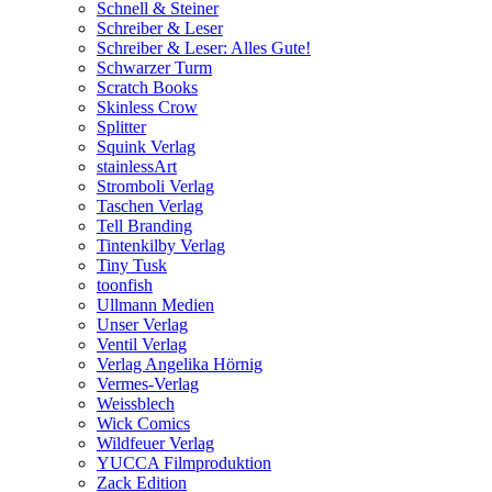
Schnell & Steiner
Schreiber & Leser
Schreiber & Leser: Alles Gute!
Schwarzer Turm
Scratch Books
Skinless Crow
Splitter
Squink Verlag
stainlessArt
Stromboli Verlag
Taschen Verlag
Tell Branding
Tintenkilby Verlag
Tiny Tusk
toonfish
Ullmann Medien
Unser Verlag
Ventil Verlag
Verlag Angelika Hörnig
Vermes-Verlag
Weissblech
Wick Comics
Wildfeuer Verlag
YUCCA Filmproduktion
Zack Edition