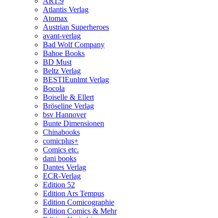
ART:9
Atlantis Verlag
Atomax
Austrian Superheroes
avant-verlag
Bad Wolf Company
Bahoe Books
BD Must
Beltz Verlag
BESTIEunlmt Verlag
Bocola
Boiselle & Ellert
Bröseline Verlag
bsv Hannover
Bunte Dimensionen
Chinabooks
comicplus+
Comics etc.
dani books
Dantes Verlag
ECR-Verlag
Edition 52
Edition Ars Tempus
Edition Comicographie
Edition Comics & Mehr