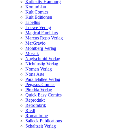
Kollektiv Hamburg
Konturblau
Kult Comics
Kult Editionen
Libellus
Loewe Verlag
Magical Familiars
Marcus Repp Verlag
MarGravio
Mohlberg Verlag
Mosaik
Naglschmid Verlag
Nichtlustig Verlag
Nomen Verlag
Nona Arte
Parallelallee Verlag
Pegasos-Comics
Piredda Verlag
Quick Easy Comics
Reprodukt
Retrofabrik
Riedl
Romantruhe
Salleck Publications
Schaltzeit Verlag