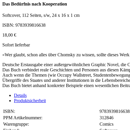
Das Bedürfnis nach Kooperation
Softcover, 112 Seiten, s/w, 24 x 16 x 1 cm
ISBN: 9783939816638
18,00 €
Sofort lieferbar
»Wer glaubt, schon alles über Chomsky zu wissen, sollte dieses Werk
Deutsche Erstausgabe einer außergewöhnlichen Graphic Novel, die 
Das Buch verbindet reale Geschichten und Personen aus diesen Kämpf
Auch wenn die Themen (wie Occupy Wallstreet, Studentenbewegung, B
Übergriffe des Staates und anderer Institutionen in die Lebensbereich
Das Buch bietet anhand konkreter Beispiele einen wesentlichen Beit
Details
Produktsicherheit
ISBN:
9783939816638
PPM Artikelnummer:
312846
Warengruppe:
Comics