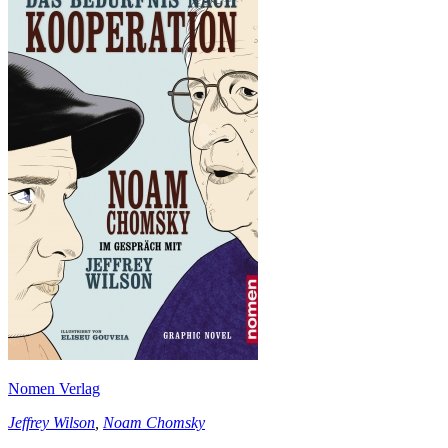
Nomen Verlag
Jeffrey Wilson
,
Noam Chomsky