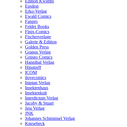
Edition Kwimbi
Epsilon
Erko-Verlag
Ewald Comics
Fanpro
Felder Books
Finix-Comics
Fischerverlage
Galerie & Edition
Golden Press
Granus Verlag
Gringo Comics
Hannibal Verlag
Hinstorff
ICOM
ilovecomics
Impian Verlag
Insektenhaus
Insektenkult
Interdictum Verlag
Jacoby & Stuart
Jaja Verlag
JNK
Johannes Schimmsel Verlag
Knesebeck