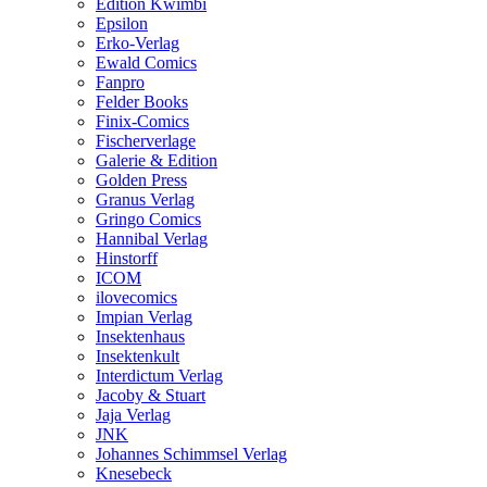
Edition Kwimbi
Epsilon
Erko-Verlag
Ewald Comics
Fanpro
Felder Books
Finix-Comics
Fischerverlage
Galerie & Edition
Golden Press
Granus Verlag
Gringo Comics
Hannibal Verlag
Hinstorff
ICOM
ilovecomics
Impian Verlag
Insektenhaus
Insektenkult
Interdictum Verlag
Jacoby & Stuart
Jaja Verlag
JNK
Johannes Schimmsel Verlag
Knesebeck