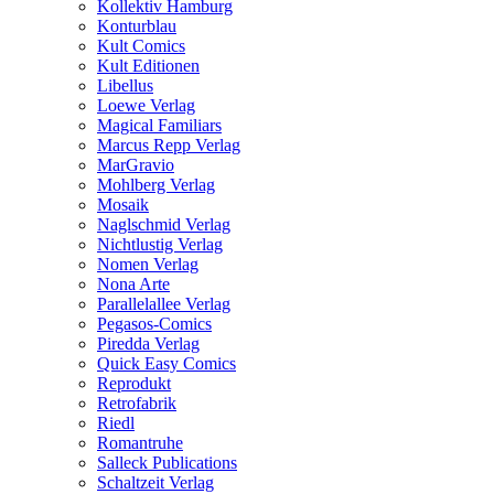
Kollektiv Hamburg
Konturblau
Kult Comics
Kult Editionen
Libellus
Loewe Verlag
Magical Familiars
Marcus Repp Verlag
MarGravio
Mohlberg Verlag
Mosaik
Naglschmid Verlag
Nichtlustig Verlag
Nomen Verlag
Nona Arte
Parallelallee Verlag
Pegasos-Comics
Piredda Verlag
Quick Easy Comics
Reprodukt
Retrofabrik
Riedl
Romantruhe
Salleck Publications
Schaltzeit Verlag