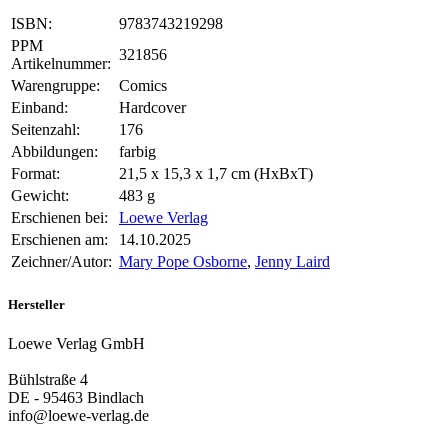
ISBN:
9783743219298
PPM
321856
Artikelnummer:
Warengruppe:
Comics
Einband:
Hardcover
Seitenzahl:
176
Abbildungen:
farbig
Format:
21,5 x 15,3 x 1,7 cm (HxBxT)
Gewicht:
483 g
Erschienen bei:
Loewe Verlag
Erschienen am:
14.10.2025
Zeichner/Autor:
Mary Pope Osborne
,
Jenny Laird
Hersteller
Loewe Verlag GmbH
Bühlstraße 4
DE - 95463 Bindlach
info@loewe-verlag.de