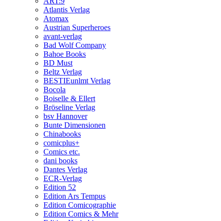
ART:9
Atlantis Verlag
Atomax
Austrian Superheroes
avant-verlag
Bad Wolf Company
Bahoe Books
BD Must
Beltz Verlag
BESTIEunlmt Verlag
Bocola
Boiselle & Ellert
Bröseline Verlag
bsv Hannover
Bunte Dimensionen
Chinabooks
comicplus+
Comics etc.
dani books
Dantes Verlag
ECR-Verlag
Edition 52
Edition Ars Tempus
Edition Comicographie
Edition Comics & Mehr