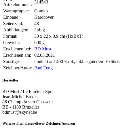
314543
Artikelnummer:
Warengruppe:
Comics
Einband:
Hardcover
Seitenzahl:
48
Abbildungen:
farbig
Format:
30 x 22 x 0,9 cm (HxBxT)
Gewicht:
600 g
Erschienen bei:
BD Must
Erschienen am:
02.03.2021
Sonstiges:
limitiert auf 400 Expl., inkl. signiertem Exlibris
Zeichner/Autor:
Paul Teng
Hersteller
BD Must / Le Fureteur Sprl
Jean-Michel Boxus
86 Champ du vert Chasseur
BE - 1180 Bruxelles
bdmust@skynet.be
Weitere Titel dieses/dieser Zeichner/Autoren