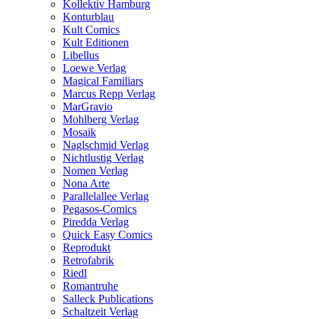
Kollektiv Hamburg
Konturblau
Kult Comics
Kult Editionen
Libellus
Loewe Verlag
Magical Familiars
Marcus Repp Verlag
MarGravio
Mohlberg Verlag
Mosaik
Naglschmid Verlag
Nichtlustig Verlag
Nomen Verlag
Nona Arte
Parallelallee Verlag
Pegasos-Comics
Piredda Verlag
Quick Easy Comics
Reprodukt
Retrofabrik
Riedl
Romantruhe
Salleck Publications
Schaltzeit Verlag