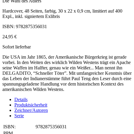
Die Wahl des Adlers
Hardcover, 48 Seiten, farbig, 30 x 22 x 0,9 cm, limitiert auf 400
Expl., inkl. signiertem Exlibris
ISBN: 9782875356031
24,95 €
Sofort lieferbar
Die USA im Jahr 1865, der Amerikanische Bürgerkrieg ist gerade
vorbei. In den Weiten des wirklich Wilden Westens trägt ein Apache
seine Waffen im Halfter, genau wie ein Weißer... Man nennt ihn
DELGADITO, “Schneller Töter”. Mit umfangreicher Kenntnis über
das Leben der Indianerstämme führt Paul Teng den Leser durch eine
spannungsgeladene Handlung vor dem historischen Kontext des
amerikanischen Wilden Westens.
Details
Produktsicherheit
Zeichner/Autoren
Serie
ISBN:
9782875356031
PPM