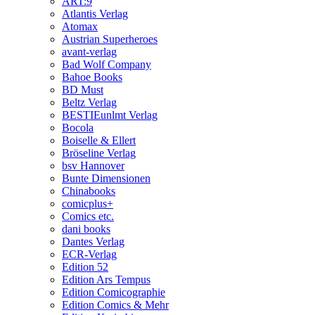
ART:9
Atlantis Verlag
Atomax
Austrian Superheroes
avant-verlag
Bad Wolf Company
Bahoe Books
BD Must
Beltz Verlag
BESTIEunlmt Verlag
Bocola
Boiselle & Ellert
Bröseline Verlag
bsv Hannover
Bunte Dimensionen
Chinabooks
comicplus+
Comics etc.
dani books
Dantes Verlag
ECR-Verlag
Edition 52
Edition Ars Tempus
Edition Comicographie
Edition Comics & Mehr