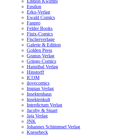
Edition Kwimbi
Epsilon
Erko-Verlag
Ewald Comics
Fanpro
Felder Books
Finix-Comics
Fischerverlage
Galerie & Edition
Golden Press
Granus Verlag
Gringo Comics
Hannibal Verlag
Hinstorff
ICOM
ilovecomics
Impian Verlag
Insektenhaus
Insektenkult
Interdictum Verlag
Jacoby & Stuart
Jaja Verlag
JNK
Johannes Schimmsel Verlag
Knesebeck