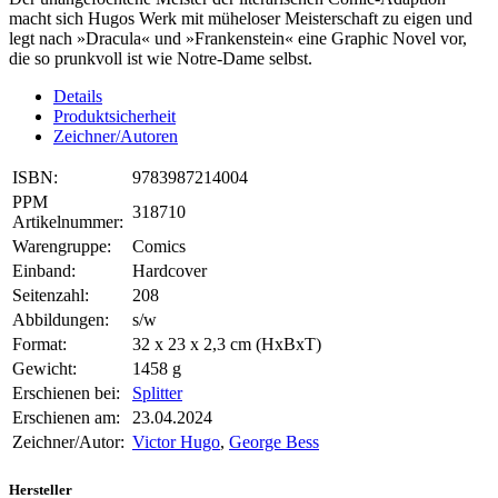
macht sich Hugos Werk mit müheloser Meisterschaft zu eigen und
legt nach »Dracula« und »Frankenstein« eine Graphic Novel vor,
die so prunkvoll ist wie Notre-Dame selbst.
Details
Produktsicherheit
Zeichner/Autoren
ISBN:
9783987214004
PPM
318710
Artikelnummer:
Warengruppe:
Comics
Einband:
Hardcover
Seitenzahl:
208
Abbildungen:
s/w
Format:
32 x 23 x 2,3 cm (HxBxT)
Gewicht:
1458 g
Erschienen bei:
Splitter
Erschienen am:
23.04.2024
Zeichner/Autor:
Victor Hugo
,
George Bess
Hersteller