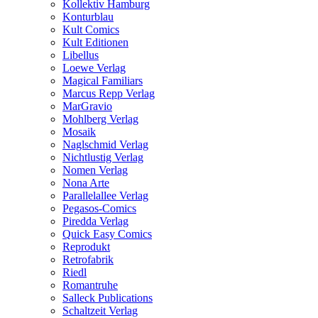
Kollektiv Hamburg
Konturblau
Kult Comics
Kult Editionen
Libellus
Loewe Verlag
Magical Familiars
Marcus Repp Verlag
MarGravio
Mohlberg Verlag
Mosaik
Naglschmid Verlag
Nichtlustig Verlag
Nomen Verlag
Nona Arte
Parallelallee Verlag
Pegasos-Comics
Piredda Verlag
Quick Easy Comics
Reprodukt
Retrofabrik
Riedl
Romantruhe
Salleck Publications
Schaltzeit Verlag