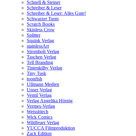
Schnell & Steiner
Schreiber & Leser
Schreiber & Leser: Alles Gute!
Schwarzer Turm
Scratch Books
Skinless Crow
Splitter
Squink Verlag
stainlessArt
Stromboli Verlag
Taschen Verlag
Tell Branding
Tintenkilby Verlag
Tiny Tusk
toonfish
Ullmann Medien
Unser Verlag
Ventil Verlag
Verlag Angelika Hörnig
Vermes-Verlag
Weissblech
Wick Comics
Wildfeuer Verlag
YUCCA Filmproduktion
Zack Edition