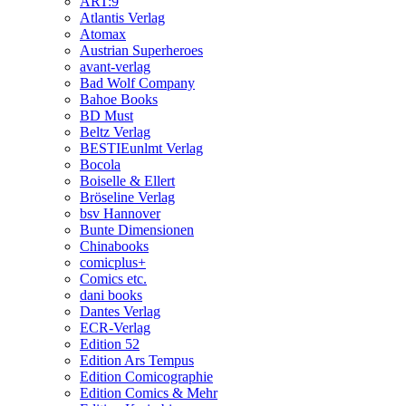
ART:9
Atlantis Verlag
Atomax
Austrian Superheroes
avant-verlag
Bad Wolf Company
Bahoe Books
BD Must
Beltz Verlag
BESTIEunlmt Verlag
Bocola
Boiselle & Ellert
Bröseline Verlag
bsv Hannover
Bunte Dimensionen
Chinabooks
comicplus+
Comics etc.
dani books
Dantes Verlag
ECR-Verlag
Edition 52
Edition Ars Tempus
Edition Comicographie
Edition Comics & Mehr