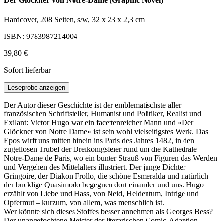
Der Glöckner von Notre-Dame (Graphic Novel)
Hardcover, 208 Seiten, s/w, 32 x 23 x 2,3 cm
ISBN: 9783987214004
39,80 €
Sofort lieferbar
Leseprobe anzeigen
Der Autor dieser Geschichte ist der emblematischste aller
französischen Schriftsteller, Humanist und Politiker, Realist und
Exilant: Victor Hugo war ein facettenreicher Mann und »Der
Glöckner von Notre Dame« ist sein wohl vielseitigstes Werk. Das
Epos wirft uns mitten hinein ins Paris des Jahres 1482, in den
zügellosen Trubel der Dreikönigsfeier rund um die Kathedrale
Notre-Dame de Paris, wo ein bunter Strauß von Figuren das Werden
und Vergehen des Mittelalters illustriert. Der junge Dichter
Gringoire, der Diakon Frollo, die schöne Esmeralda und natürlich
der bucklige Quasimodo begegnen dort einander und uns. Hugo
erzählt von Liebe und Hass, von Neid, Heldentum, Intrige und
Opfermut – kurzum, von allem, was menschlich ist.
Wer könnte sich dieses Stoffes besser annehmen als Georges Bess?
Der unangefochtene Meister der literarischen Comic-Adaption