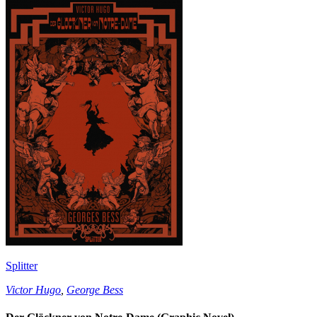
Splitter
Victor Hugo
,
George Bess