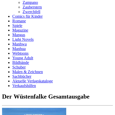
Zampano
Zauberstern
Zwerchfell
Comics für Kinder
Romane
Spiele
Magazine
Mangas
Light Novels
Manhwa
Manhua
Webtoons
Young Adult
Bildbände
Schuber
Malen & Zeichnen
Sachbücher
Aktuelle Verlagskataloge
Verkaufshilfen
Der Wüstenfalke Gesamtausgabe