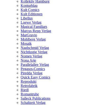
Kollektiv Hamburg
Konturblau
Kult Comics
Kult Editionen
Libellus
Loewe Verlag
Magical Familiars
Marcus Repp Verlag
MarGravio
Mohlberg Verlag
Mosaik
Naglschmid Verlag
Nichtlustig Verlag
Nomen Verlag
Nona Arte
Parallelallee Verlag
Pegasos-Comics
Piredda Verlag
Quick Easy Comics
Reprodukt
Retrofabrik
Riedl
Romantruhe
Salleck Publications
Schaltzeit Verlag