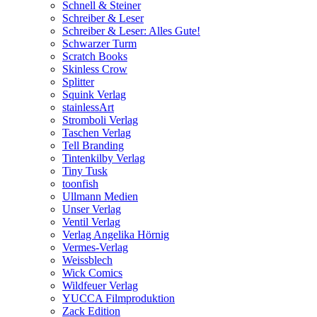
Schnell & Steiner
Schreiber & Leser
Schreiber & Leser: Alles Gute!
Schwarzer Turm
Scratch Books
Skinless Crow
Splitter
Squink Verlag
stainlessArt
Stromboli Verlag
Taschen Verlag
Tell Branding
Tintenkilby Verlag
Tiny Tusk
toonfish
Ullmann Medien
Unser Verlag
Ventil Verlag
Verlag Angelika Hörnig
Vermes-Verlag
Weissblech
Wick Comics
Wildfeuer Verlag
YUCCA Filmproduktion
Zack Edition