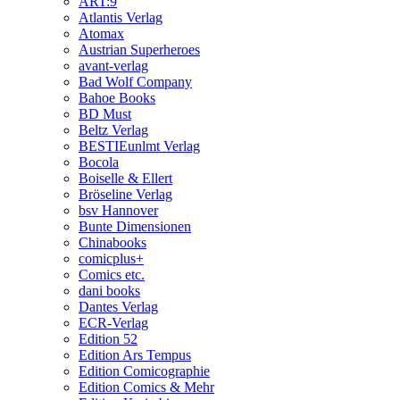
ART:9
Atlantis Verlag
Atomax
Austrian Superheroes
avant-verlag
Bad Wolf Company
Bahoe Books
BD Must
Beltz Verlag
BESTIEunlmt Verlag
Bocola
Boiselle & Ellert
Bröseline Verlag
bsv Hannover
Bunte Dimensionen
Chinabooks
comicplus+
Comics etc.
dani books
Dantes Verlag
ECR-Verlag
Edition 52
Edition Ars Tempus
Edition Comicographie
Edition Comics & Mehr