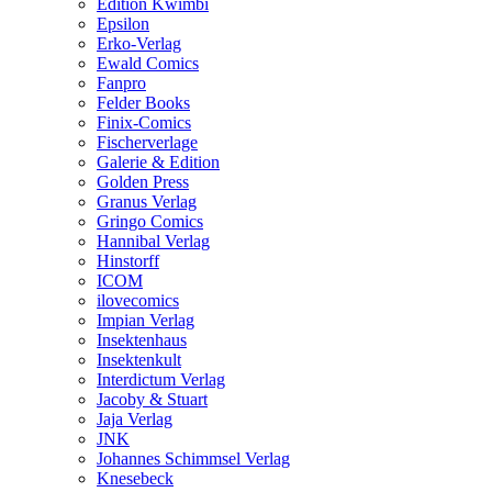
Edition Kwimbi
Epsilon
Erko-Verlag
Ewald Comics
Fanpro
Felder Books
Finix-Comics
Fischerverlage
Galerie & Edition
Golden Press
Granus Verlag
Gringo Comics
Hannibal Verlag
Hinstorff
ICOM
ilovecomics
Impian Verlag
Insektenhaus
Insektenkult
Interdictum Verlag
Jacoby & Stuart
Jaja Verlag
JNK
Johannes Schimmsel Verlag
Knesebeck