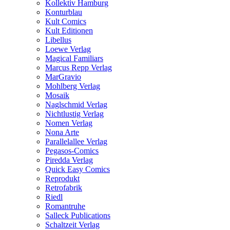
Kollektiv Hamburg
Konturblau
Kult Comics
Kult Editionen
Libellus
Loewe Verlag
Magical Familiars
Marcus Repp Verlag
MarGravio
Mohlberg Verlag
Mosaik
Naglschmid Verlag
Nichtlustig Verlag
Nomen Verlag
Nona Arte
Parallelallee Verlag
Pegasos-Comics
Piredda Verlag
Quick Easy Comics
Reprodukt
Retrofabrik
Riedl
Romantruhe
Salleck Publications
Schaltzeit Verlag