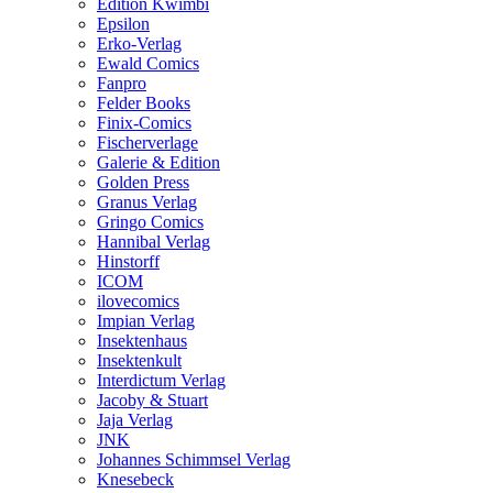
Edition Kwimbi
Epsilon
Erko-Verlag
Ewald Comics
Fanpro
Felder Books
Finix-Comics
Fischerverlage
Galerie & Edition
Golden Press
Granus Verlag
Gringo Comics
Hannibal Verlag
Hinstorff
ICOM
ilovecomics
Impian Verlag
Insektenhaus
Insektenkult
Interdictum Verlag
Jacoby & Stuart
Jaja Verlag
JNK
Johannes Schimmsel Verlag
Knesebeck