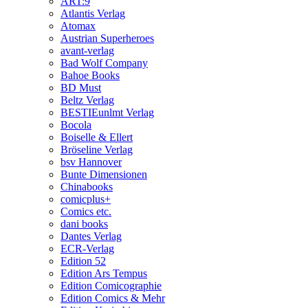
ART:9
Atlantis Verlag
Atomax
Austrian Superheroes
avant-verlag
Bad Wolf Company
Bahoe Books
BD Must
Beltz Verlag
BESTIEunlmt Verlag
Bocola
Boiselle & Ellert
Bröseline Verlag
bsv Hannover
Bunte Dimensionen
Chinabooks
comicplus+
Comics etc.
dani books
Dantes Verlag
ECR-Verlag
Edition 52
Edition Ars Tempus
Edition Comicographie
Edition Comics & Mehr