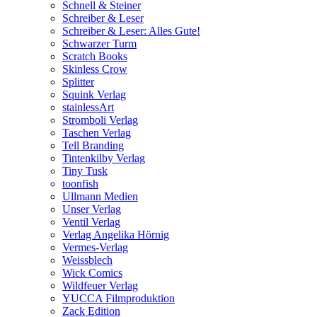
Schnell & Steiner
Schreiber & Leser
Schreiber & Leser: Alles Gute!
Schwarzer Turm
Scratch Books
Skinless Crow
Splitter
Squink Verlag
stainlessArt
Stromboli Verlag
Taschen Verlag
Tell Branding
Tintenkilby Verlag
Tiny Tusk
toonfish
Ullmann Medien
Unser Verlag
Ventil Verlag
Verlag Angelika Hörnig
Vermes-Verlag
Weissblech
Wick Comics
Wildfeuer Verlag
YUCCA Filmproduktion
Zack Edition