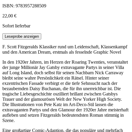
ISBN: 9783957288509
22,00 €
Sofort lieferbar
Leseprobe anzeigen
F. Scott Fitzgeralds Klassiker rund um Leidenschaft, Klassenkampf
und den American Dream, erstmals als fesselnde Graphic Novel
In den 1920er Jahren, im Herzen der Roaring Twenties, veranstaltet
der junge Millionär Jay Gatsby extravagante Partys in seiner Villa
auf Long Island, doch selbst für seinen Nachbarn Nick Carraway
bleibt seine wahre Persönlichkeit ein Rätsel. Hinter seiner
exzentrischen Fassade verbirgt er die tiefe Sehnsucht nach der
bezaubernden Daisy Buchanan, die für ihn unerreichbar ist. Die
tragische Liebesgeschichte oszilliert brillant zwischen Gatsbys
Trauer und der glamourösen Welt der New Yorker High Society.
Die Illustrationen von Pete Katz im Art-Deco-Stil lassen die
extravaganten Partys und den Glamour der 1920er Jahre meisterhaft
aufleben und setzen Fitzgeralds bedeutendsten Roman stimmig in
Szene.
Eine großartige Comic-Adaption, die das populäre und mehrfach