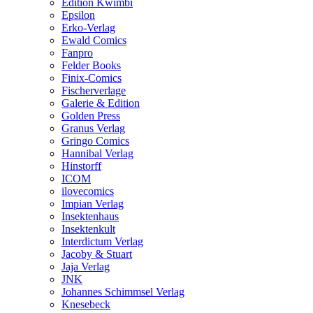
Edition Kwimbi
Epsilon
Erko-Verlag
Ewald Comics
Fanpro
Felder Books
Finix-Comics
Fischerverlage
Galerie & Edition
Golden Press
Granus Verlag
Gringo Comics
Hannibal Verlag
Hinstorff
ICOM
ilovecomics
Impian Verlag
Insektenhaus
Insektenkult
Interdictum Verlag
Jacoby & Stuart
Jaja Verlag
JNK
Johannes Schimmsel Verlag
Knesebeck