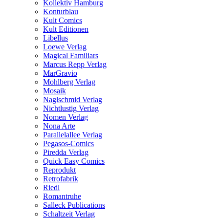
Kollektiv Hamburg
Konturblau
Kult Comics
Kult Editionen
Libellus
Loewe Verlag
Magical Familiars
Marcus Repp Verlag
MarGravio
Mohlberg Verlag
Mosaik
Naglschmid Verlag
Nichtlustig Verlag
Nomen Verlag
Nona Arte
Parallelallee Verlag
Pegasos-Comics
Piredda Verlag
Quick Easy Comics
Reprodukt
Retrofabrik
Riedl
Romantruhe
Salleck Publications
Schaltzeit Verlag