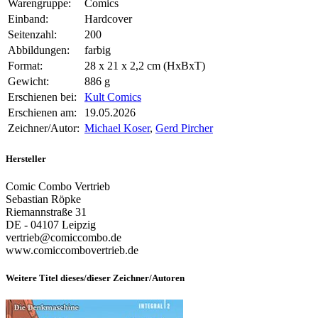
Warengruppe:
Comics
Einband:
Hardcover
Seitenzahl:
200
Abbildungen:
farbig
Format:
28 x 21 x 2,2 cm (HxBxT)
Gewicht:
886 g
Erschienen bei:
Kult Comics
Erschienen am:
19.05.2026
Zeichner/Autor:
Michael Koser
,
Gerd Pircher
Hersteller
Comic Combo Vertrieb
Sebastian Röpke
Riemannstraße 31
DE - 04107 Leipzig
vertrieb@comiccombo.de
www.comiccombovertrieb.de
Weitere Titel dieses/dieser Zeichner/Autoren