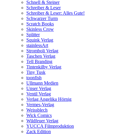
Schnell & Steiner
Schreiber & Leser
Schreiber & Leser: Alles Gute!
Schwarzer Turm
Scratch Books
Skinless Crow
Splitter
Squink Verlag
stainlessArt
Stromboli Verlag
Taschen Verlag
Tell Branding
Tintenkilby Verlag
Tiny Tusk
toonfish
Ullmann Medien
Unser Verlag
Ventil Verlag
Verlag Angelika Hörnig
Vermes-Verlag
Weissblech
Wick Comics
Wildfeuer Verlag
YUCCA Filmproduktion
Zack Edition