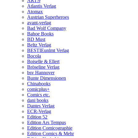
ART:9
Atlantis Verlag
Atomax
Austrian Superheroes
avant-verlag
Bad Wolf Company
Bahoe Books
BD Must
Beltz Verlag
BESTIEunlmt Verlag
Bocola
Boiselle & Ellert
Bröseline Verlag
bsv Hannover
Bunte Dimensionen
Chinabooks
comicplus+
Comics etc.
dani books
Dantes Verlag
ECR-Verlag
Edition 52
Edition Ars Tempus
Edition Comicographie
Edition Comics & Mehr