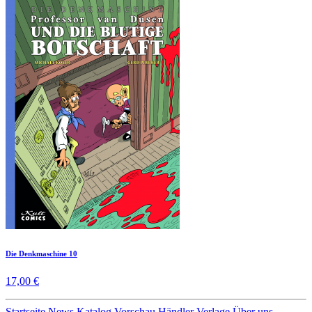
Die Denkmaschine 10
17,00 €
Startseite
News
Katalog
Vorschau
Händler
Verlage
Über uns