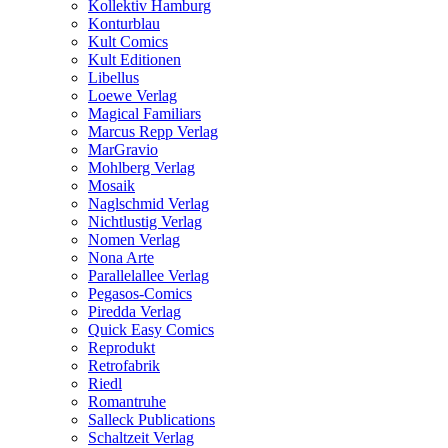
Kollektiv Hamburg
Konturblau
Kult Comics
Kult Editionen
Libellus
Loewe Verlag
Magical Familiars
Marcus Repp Verlag
MarGravio
Mohlberg Verlag
Mosaik
Naglschmid Verlag
Nichtlustig Verlag
Nomen Verlag
Nona Arte
Parallelallee Verlag
Pegasos-Comics
Piredda Verlag
Quick Easy Comics
Reprodukt
Retrofabrik
Riedl
Romantruhe
Salleck Publications
Schaltzeit Verlag