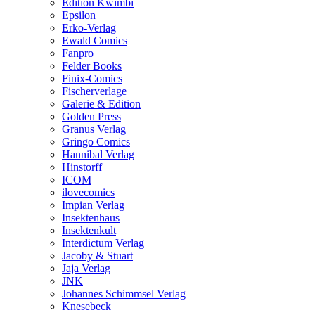
Edition Kwimbi
Epsilon
Erko-Verlag
Ewald Comics
Fanpro
Felder Books
Finix-Comics
Fischerverlage
Galerie & Edition
Golden Press
Granus Verlag
Gringo Comics
Hannibal Verlag
Hinstorff
ICOM
ilovecomics
Impian Verlag
Insektenhaus
Insektenkult
Interdictum Verlag
Jacoby & Stuart
Jaja Verlag
JNK
Johannes Schimmsel Verlag
Knesebeck