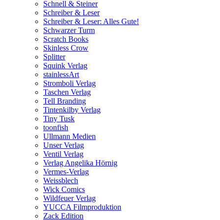
Schnell & Steiner
Schreiber & Leser
Schreiber & Leser: Alles Gute!
Schwarzer Turm
Scratch Books
Skinless Crow
Splitter
Squink Verlag
stainlessArt
Stromboli Verlag
Taschen Verlag
Tell Branding
Tintenkilby Verlag
Tiny Tusk
toonfish
Ullmann Medien
Unser Verlag
Ventil Verlag
Verlag Angelika Hörnig
Vermes-Verlag
Weissblech
Wick Comics
Wildfeuer Verlag
YUCCA Filmproduktion
Zack Edition