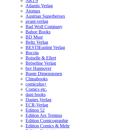
ART:9
Atlantis Verlag
Atomax
Austrian Superheroes
avant-verlag
Bad Wolf Company
Bahoe Books
BD Must
Beltz Verlag
BESTIEunlmt Verlag
Bocola
Boiselle & Ellert
Bröseline Verlag
bsv Hannover
Bunte Dimensionen
Chinabooks
comicplus+
Comics etc.
dani books
Dantes Verlag
ECR-Verlag
Edition 52
Edition Ars Tempus
Edition Comicographie
Edition Comics & Mehr