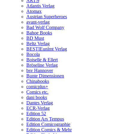
ART:9
Atlantis Verlag
Atomax
Austrian Superheroes
avant-verlag
Bad Wolf Company
Bahoe Books
BD Must
Beltz Verlag
BESTIEunlmt Verlag
Bocola
Boiselle & Ellert
Bröseline Verlag
bsv Hannover
Bunte Dimensionen
Chinabooks
comicplus+
Comics etc.
dani books
Dantes Verlag
ECR-Verlag
Edition 52
Edition Ars Tempus
Edition Comicographie
Edition Comics & Mehr