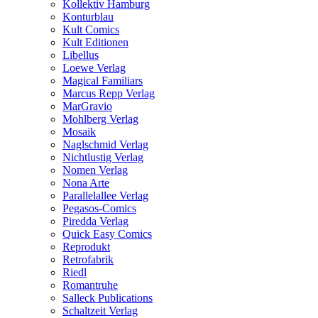
Kollektiv Hamburg
Konturblau
Kult Comics
Kult Editionen
Libellus
Loewe Verlag
Magical Familiars
Marcus Repp Verlag
MarGravio
Mohlberg Verlag
Mosaik
Naglschmid Verlag
Nichtlustig Verlag
Nomen Verlag
Nona Arte
Parallelallee Verlag
Pegasos-Comics
Piredda Verlag
Quick Easy Comics
Reprodukt
Retrofabrik
Riedl
Romantruhe
Salleck Publications
Schaltzeit Verlag