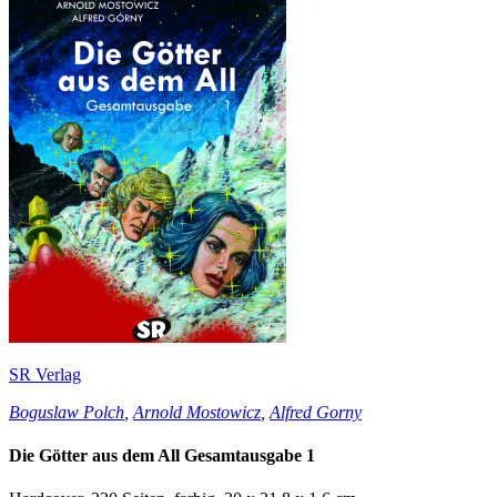
SR Verlag
Boguslaw Polch
,
Arnold Mostowicz
,
Alfred Gorny
Die Götter aus dem All Gesamtausgabe 1