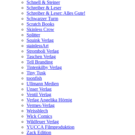
Schnell & Steiner
Schreiber & Leser
Schreiber & Leser: Alles Gute!
Schwarzer Turm
Scratch Books
Skinless Crow
Splitter
Squink Verlag
stainlessArt
Stromboli Verlag
Taschen Verlag
Tell Branding
Tintenkilby Verlag
Tiny Tusk
toonfish
Ullmann Medien
Unser Verlag
Ventil Verlag
Verlag Angelika Hörnig
Vermes-Verlag
Weissblech
Wick Comics
Wildfeuer Verlag
YUCCA Filmproduktion
Zack Edition