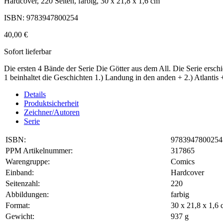
Hardcover, 220 Seiten, farbig, 30 x 21,8 x 1,6 cm
ISBN: 9783947800254
40,00 €
Sofort lieferbar
Die ersten 4 Bände der Serie Die Götter aus dem All. Die Serie ers
1 beinhaltet die Geschichten 1.) Landung in den anden + 2.) Atlantis 
Details
Produktsicherheit
Zeichner/Autoren
Serie
ISBN:
9783947800254
PPM Artikelnummer:
317865
Warengruppe:
Comics
Einband:
Hardcover
Seitenzahl:
220
Abbildungen:
farbig
Format:
30 x 21,8 x 1,
Gewicht:
937 g