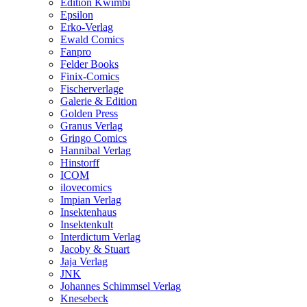
Edition Kwimbi
Epsilon
Erko-Verlag
Ewald Comics
Fanpro
Felder Books
Finix-Comics
Fischerverlage
Galerie & Edition
Golden Press
Granus Verlag
Gringo Comics
Hannibal Verlag
Hinstorff
ICOM
ilovecomics
Impian Verlag
Insektenhaus
Insektenkult
Interdictum Verlag
Jacoby & Stuart
Jaja Verlag
JNK
Johannes Schimmsel Verlag
Knesebeck