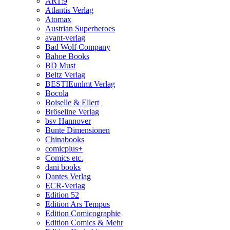
ART:9
Atlantis Verlag
Atomax
Austrian Superheroes
avant-verlag
Bad Wolf Company
Bahoe Books
BD Must
Beltz Verlag
BESTIEunlmt Verlag
Bocola
Boiselle & Ellert
Bröseline Verlag
bsv Hannover
Bunte Dimensionen
Chinabooks
comicplus+
Comics etc.
dani books
Dantes Verlag
ECR-Verlag
Edition 52
Edition Ars Tempus
Edition Comicographie
Edition Comics & Mehr