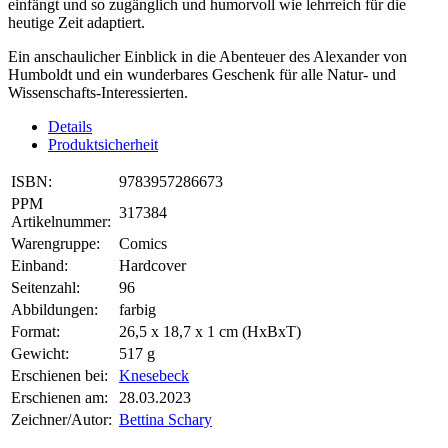
einfängt und so zugänglich und humorvoll wie lehrreich für die
heutige Zeit adaptiert.
Ein anschaulicher Einblick in die Abenteuer des Alexander von
Humboldt und ein wunderbares Geschenk für alle Natur- und
Wissenschafts-Interessierten.
Details
Produktsicherheit
ISBN:
9783957286673
PPM
317384
Artikelnummer:
Warengruppe:
Comics
Einband:
Hardcover
Seitenzahl:
96
Abbildungen:
farbig
Format:
26,5 x 18,7 x 1 cm (HxBxT)
Gewicht:
517 g
Erschienen bei:
Knesebeck
Erschienen am:
28.03.2023
Zeichner/Autor:
Bettina Schary