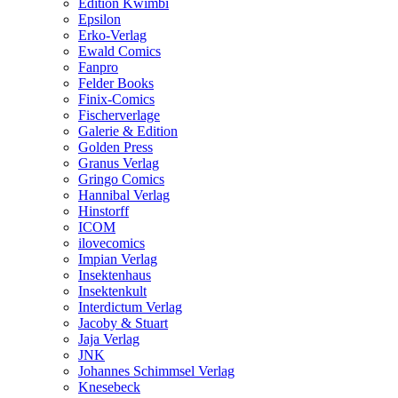
Edition Kwimbi
Epsilon
Erko-Verlag
Ewald Comics
Fanpro
Felder Books
Finix-Comics
Fischerverlage
Galerie & Edition
Golden Press
Granus Verlag
Gringo Comics
Hannibal Verlag
Hinstorff
ICOM
ilovecomics
Impian Verlag
Insektenhaus
Insektenkult
Interdictum Verlag
Jacoby & Stuart
Jaja Verlag
JNK
Johannes Schimmsel Verlag
Knesebeck