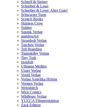
Schnell & Steiner
Schreiber & Leser
Schreiber & Leser: Alles Gute!
Schwarzer Turm
Scratch Books
Skinless Crow
Splitter
Squink Verlag
stainlessArt
Stromboli Verlag
Taschen Verlag
Tell Branding
Tintenkilby Verlag
Tiny Tusk
toonfish
Ullmann Medien
Unser Verlag
Ventil Verlag
Verlag Angelika Hörnig
Vermes-Verlag
Weissblech
Wick Comics
Wildfeuer Verlag
YUCCA Filmproduktion
Zack Edition