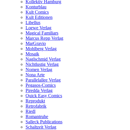
Kollektiv Hamburg
Konturblau
Kult Comics
Kult Editionen
Libellus
Loewe Verlag
Magical Familiars
Marcus Repp Verlag
MarGravio
Mohlberg Verlag
Mosaik
Naglschmid Verlag
Nichtlustig Verlag
Nomen Verlag
Nona Arte
Parallelallee Verlag
Pegasos-Comics
Piredda Verlag
Quick Easy Comics
Reprodukt
Retrofabrik
Riedl
Romantruhe
Salleck Publications
Schaltzeit Verlag