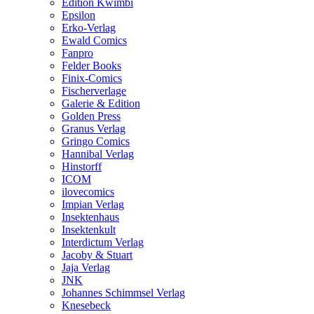
Edition Kwimbi
Epsilon
Erko-Verlag
Ewald Comics
Fanpro
Felder Books
Finix-Comics
Fischerverlage
Galerie & Edition
Golden Press
Granus Verlag
Gringo Comics
Hannibal Verlag
Hinstorff
ICOM
ilovecomics
Impian Verlag
Insektenhaus
Insektenkult
Interdictum Verlag
Jacoby & Stuart
Jaja Verlag
JNK
Johannes Schimmsel Verlag
Knesebeck