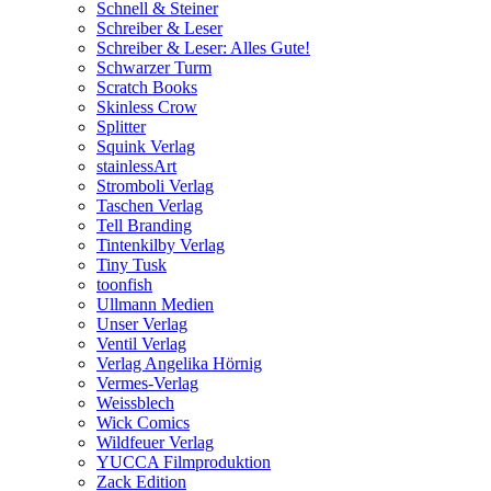
Schnell & Steiner
Schreiber & Leser
Schreiber & Leser: Alles Gute!
Schwarzer Turm
Scratch Books
Skinless Crow
Splitter
Squink Verlag
stainlessArt
Stromboli Verlag
Taschen Verlag
Tell Branding
Tintenkilby Verlag
Tiny Tusk
toonfish
Ullmann Medien
Unser Verlag
Ventil Verlag
Verlag Angelika Hörnig
Vermes-Verlag
Weissblech
Wick Comics
Wildfeuer Verlag
YUCCA Filmproduktion
Zack Edition