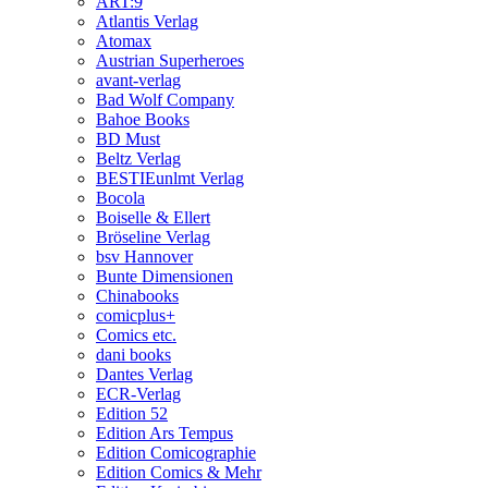
ART:9
Atlantis Verlag
Atomax
Austrian Superheroes
avant-verlag
Bad Wolf Company
Bahoe Books
BD Must
Beltz Verlag
BESTIEunlmt Verlag
Bocola
Boiselle & Ellert
Bröseline Verlag
bsv Hannover
Bunte Dimensionen
Chinabooks
comicplus+
Comics etc.
dani books
Dantes Verlag
ECR-Verlag
Edition 52
Edition Ars Tempus
Edition Comicographie
Edition Comics & Mehr