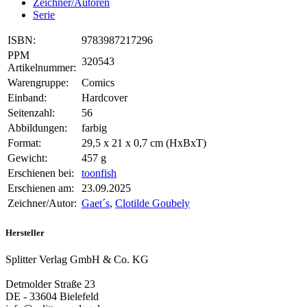
Zeichner/Autoren
Serie
ISBN:
9783987217296
PPM
320543
Artikelnummer:
Warengruppe:
Comics
Einband:
Hardcover
Seitenzahl:
56
Abbildungen:
farbig
Format:
29,5 x 21 x 0,7 cm (HxBxT)
Gewicht:
457 g
Erschienen bei:
toonfish
Erschienen am:
23.09.2025
Zeichner/Autor:
Gaet´s
,
Clotilde Goubely
Hersteller
Splitter Verlag GmbH & Co. KG
Detmolder Straße 23
DE - 33604 Bielefeld