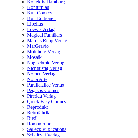
Kollektiv Hamburg
Konturblau
Kult Comics
Kult Editionen
Libellus
Loewe Verlag
Magical Familiars
Marcus Repp Verlag
MarGravio
Mohlberg Verlag
Mosaik
Naglschmid Verlag
Nichtlustig Verlag
Nomen Verlag
Nona Arte
Parallelallee Verlag
Pegasos-Comics
Piredda Verlag
Quick Easy Comics
Reprodukt
Retrofabrik
Riedl
Romantruhe
Salleck Publications
Schaltzeit Verlag