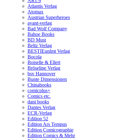
ART:9
Atlantis Verlag
Atomax
Austrian Superheroes
avant-verlag
Bad Wolf Company
Bahoe Books
BD Must
Beltz Verlag
BESTIEunlmt Verlag
Bocola
Boiselle & Ellert
Bröseline Verlag
bsv Hannover
Bunte Dimensionen
Chinabooks
comicplus+
Comics etc.
dani books
Dantes Verlag
ECR-Verlag
Edition 52
Edition Ars Tempus
Edition Comicographie
Edition Comics & Mehr