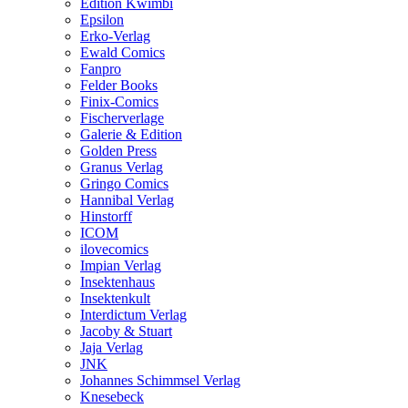
Edition Kwimbi
Epsilon
Erko-Verlag
Ewald Comics
Fanpro
Felder Books
Finix-Comics
Fischerverlage
Galerie & Edition
Golden Press
Granus Verlag
Gringo Comics
Hannibal Verlag
Hinstorff
ICOM
ilovecomics
Impian Verlag
Insektenhaus
Insektenkult
Interdictum Verlag
Jacoby & Stuart
Jaja Verlag
JNK
Johannes Schimmsel Verlag
Knesebeck