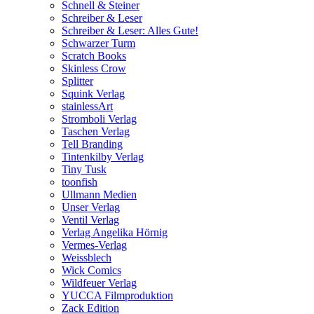
Schnell & Steiner
Schreiber & Leser
Schreiber & Leser: Alles Gute!
Schwarzer Turm
Scratch Books
Skinless Crow
Splitter
Squink Verlag
stainlessArt
Stromboli Verlag
Taschen Verlag
Tell Branding
Tintenkilby Verlag
Tiny Tusk
toonfish
Ullmann Medien
Unser Verlag
Ventil Verlag
Verlag Angelika Hörnig
Vermes-Verlag
Weissblech
Wick Comics
Wildfeuer Verlag
YUCCA Filmproduktion
Zack Edition