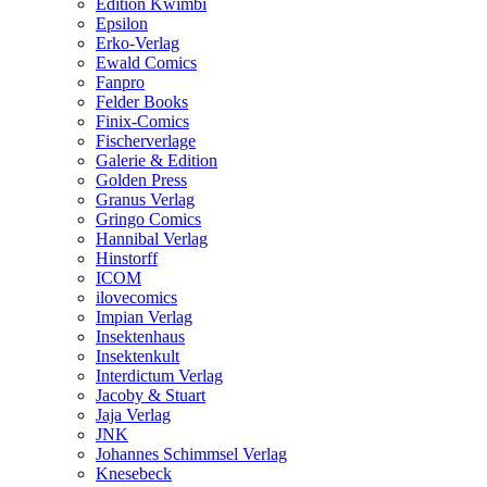
Edition Kwimbi
Epsilon
Erko-Verlag
Ewald Comics
Fanpro
Felder Books
Finix-Comics
Fischerverlage
Galerie & Edition
Golden Press
Granus Verlag
Gringo Comics
Hannibal Verlag
Hinstorff
ICOM
ilovecomics
Impian Verlag
Insektenhaus
Insektenkult
Interdictum Verlag
Jacoby & Stuart
Jaja Verlag
JNK
Johannes Schimmsel Verlag
Knesebeck