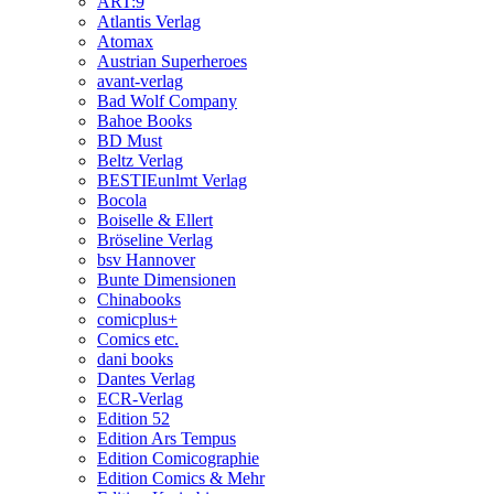
ART:9
Atlantis Verlag
Atomax
Austrian Superheroes
avant-verlag
Bad Wolf Company
Bahoe Books
BD Must
Beltz Verlag
BESTIEunlmt Verlag
Bocola
Boiselle & Ellert
Bröseline Verlag
bsv Hannover
Bunte Dimensionen
Chinabooks
comicplus+
Comics etc.
dani books
Dantes Verlag
ECR-Verlag
Edition 52
Edition Ars Tempus
Edition Comicographie
Edition Comics & Mehr