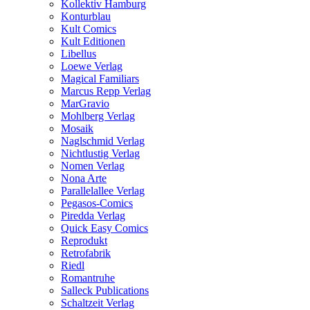
Kollektiv Hamburg
Konturblau
Kult Comics
Kult Editionen
Libellus
Loewe Verlag
Magical Familiars
Marcus Repp Verlag
MarGravio
Mohlberg Verlag
Mosaik
Naglschmid Verlag
Nichtlustig Verlag
Nomen Verlag
Nona Arte
Parallelallee Verlag
Pegasos-Comics
Piredda Verlag
Quick Easy Comics
Reprodukt
Retrofabrik
Riedl
Romantruhe
Salleck Publications
Schaltzeit Verlag