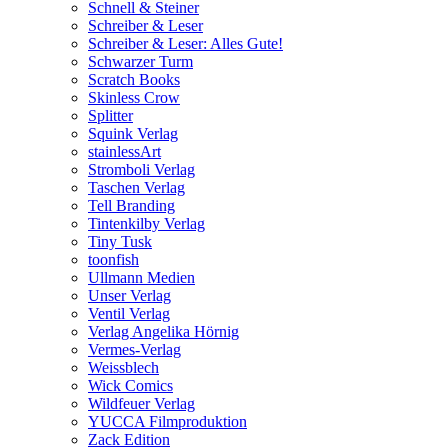
Schnell & Steiner
Schreiber & Leser
Schreiber & Leser: Alles Gute!
Schwarzer Turm
Scratch Books
Skinless Crow
Splitter
Squink Verlag
stainlessArt
Stromboli Verlag
Taschen Verlag
Tell Branding
Tintenkilby Verlag
Tiny Tusk
toonfish
Ullmann Medien
Unser Verlag
Ventil Verlag
Verlag Angelika Hörnig
Vermes-Verlag
Weissblech
Wick Comics
Wildfeuer Verlag
YUCCA Filmproduktion
Zack Edition