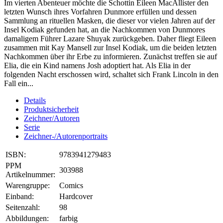
Im vierten Abenteuer möchte die Schottin Eileen MacAllister den
letzten Wunsch ihres Vorfahren Dunmore erfüllen und dessen
Sammlung an rituellen Masken, die dieser vor vielen Jahren auf der
Insel Kodiak gefunden hat, an die Nachkommen von Dunmores
damaligem Führer Lazare Shuyak zurückgeben. Daher fliegt Eileen
zusammen mit Kay Mansell zur Insel Kodiak, um die beiden letzten
Nachkommen über ihr Erbe zu informieren. Zunächst treffen sie auf
Elia, die ein Kind namens Josh adoptiert hat. Als Elia in der
folgenden Nacht erschossen wird, schaltet sich Frank Lincoln in den
Fall ein...
Details
Produktsicherheit
Zeichner/Autoren
Serie
Zeichner-/Autorenportraits
ISBN:
9783941279483
PPM
303988
Artikelnummer:
Warengruppe:
Comics
Einband:
Hardcover
Seitenzahl:
98
Abbildungen:
farbig