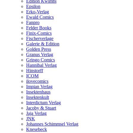
Edition Kwimbi
Epsilon
Erko-Verlag
Ewald Comics
Fanpro
Felder Books
Finix-Comics
Fischerverlage
Galerie & Edition
Golden Press
Granus Verlag
Gringo Comics
Hannibal Verlag
Hinstorff
ICOM
ilovecomics
Impian Verlag
Insektenhaus
Insektenkult
Interdictum Verlag
Jacoby & Stuart
Jaja Verlag
JNK
Johannes Schimmsel Verlag
Knesebeck