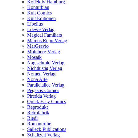
Kollektiv Hamburg
Konturblau
Kult Comics
Kult Editionen
Libellus
Loewe Verlag
Magical Familiars
Marcus Repp Verlag
MarGravio
Mohlberg Verlag
Mosaik
Naglschmid Verlag
Nichtlustig Verlag
Nomen Verlag
Nona Arte
Parallelallee Verlag
Pegasos-Comics
Piredda Verlag
Quick Easy Comics
Reprodukt
Retrofabrik
Riedl
Romantruhe
Salleck Publications
Schaltzeit Verlag