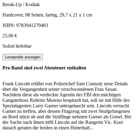
Break-Up / Kodiak
Hardcover, 98 Seiten, farbig, 29,7 x 21 x 1 cm
ISBN: 9783941279483
25,00 €
Sofort lieferbar
Leseprobe anzeigen
Pro Band sind zwei Abenteuer enthalten
Frank Lincoln erfährt von Polizeichef Sam Connoly neue Details
über die Vergangenheit seiner verschwundenen Frau Susan.
Nachdem diese als verdeckte Agentin des FBI den mächtigen
Gangsterboss Roberto Moreno bespitzelt hat, soll sie mit Hilfe des
Spezialagenten Larry Garner untergetaucht sein. Lincoln versucht
Garner zu treffen, aber dessen Flugzeug mit zwei Strafgefangenen
an Bord stürzt ab und die Sträflinge nehmen Garner als Geisel. Bei
der Suche nach ihnen trifft Lincoln auf die Rangerin Vic. Kurz
danach geraten die beiden in einen Hinterhalt...