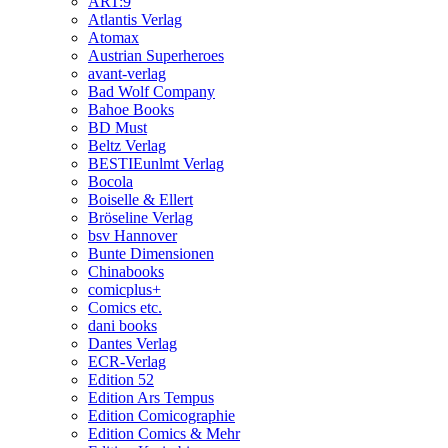
ART:9
Atlantis Verlag
Atomax
Austrian Superheroes
avant-verlag
Bad Wolf Company
Bahoe Books
BD Must
Beltz Verlag
BESTIEunlmt Verlag
Bocola
Boiselle & Ellert
Bröseline Verlag
bsv Hannover
Bunte Dimensionen
Chinabooks
comicplus+
Comics etc.
dani books
Dantes Verlag
ECR-Verlag
Edition 52
Edition Ars Tempus
Edition Comicographie
Edition Comics & Mehr