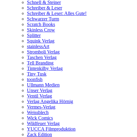
Schnell & Steiner
Schreiber & Leser
Schreiber & Leser: Alles Gute!
Schwarzer Turm
Scratch Books
Skinless Crow
Splitter
Squink Verlag
stainlessArt
Stromboli Verlag
Taschen Verlag
Tell Branding
Tintenkilby Verlag
Tiny Tusk
toonfish
Ullmann Medien
Unser Verlag
Ventil Verlag
Verlag Angelika Hörnig
Vermes-Verlag
Weissblech
Wick Comics
Wildfeuer Verlag
YUCCA Filmproduktion
Zack Edition