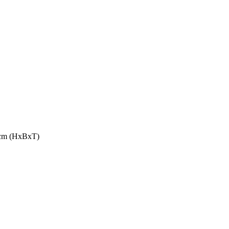
3 cm (HxBxT)