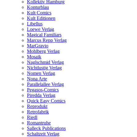
Kollektiv Hamburg
Konturblau
Kult Comics
Kult Editionen
Libellus
Loewe Verlag
Magical Familiars
Marcus Repp Verlag
MarGravio
Mohlberg Verlag
Mosaik
Naglschmid Verlag
Nichtlustig Verlag
Nomen Verlag
Nona Arte
Parallelallee Verlag
Pegasos-Comics
Piredda Verlag
Quick Easy Comics
Reprodukt
Retrofabrik
Riedl
Romantruhe
Salleck Publications
Schaltzeit Verlag