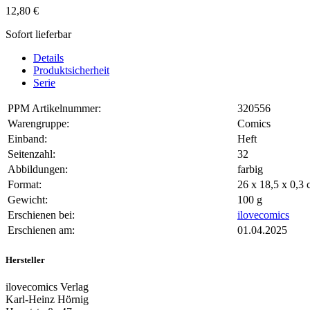
12,80 €
Sofort lieferbar
Details
Produktsicherheit
Serie
PPM Artikelnummer:
320556
Warengruppe:
Comics
Einband:
Heft
Seitenzahl:
32
Abbildungen:
farbig
Format:
26 x 18,5 x 0,
Gewicht:
100 g
Erschienen bei:
ilovecomics
Erschienen am:
01.04.2025
Hersteller
ilovecomics Verlag
Karl-Heinz Hörnig