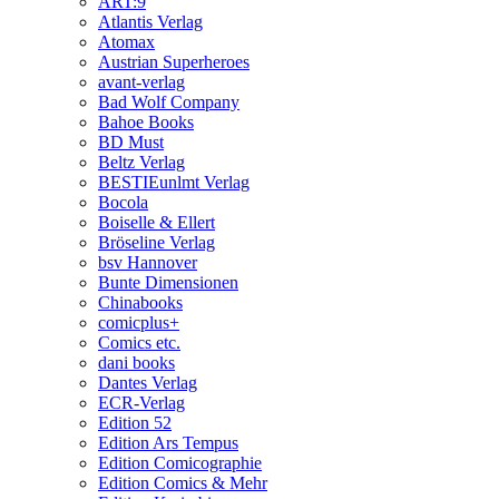
ART:9
Atlantis Verlag
Atomax
Austrian Superheroes
avant-verlag
Bad Wolf Company
Bahoe Books
BD Must
Beltz Verlag
BESTIEunlmt Verlag
Bocola
Boiselle & Ellert
Bröseline Verlag
bsv Hannover
Bunte Dimensionen
Chinabooks
comicplus+
Comics etc.
dani books
Dantes Verlag
ECR-Verlag
Edition 52
Edition Ars Tempus
Edition Comicographie
Edition Comics & Mehr