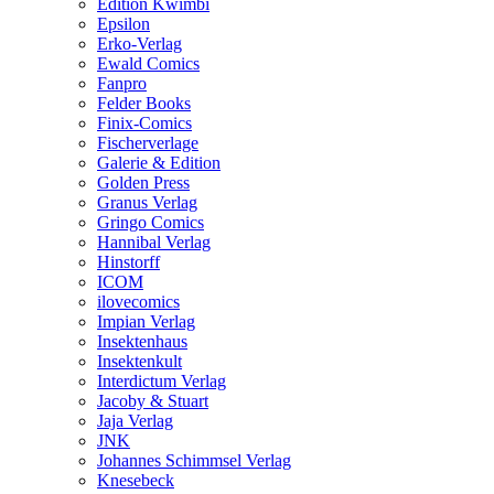
Edition Kwimbi
Epsilon
Erko-Verlag
Ewald Comics
Fanpro
Felder Books
Finix-Comics
Fischerverlage
Galerie & Edition
Golden Press
Granus Verlag
Gringo Comics
Hannibal Verlag
Hinstorff
ICOM
ilovecomics
Impian Verlag
Insektenhaus
Insektenkult
Interdictum Verlag
Jacoby & Stuart
Jaja Verlag
JNK
Johannes Schimmsel Verlag
Knesebeck