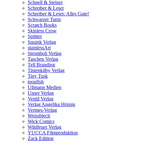
Schnell & Steiner
Schreiber & Leser
Schreiber & Leser: Alles Gute!
Schwarzer Turm
Scratch Books
Skinless Crow
Splitter
Squink Verlag
stainlessArt
Stromboli Verlag
Taschen Verlag
Tell Branding
Tintenkilby Verlag
Tiny Tusk
toonfish
Ullmann Medien
Unser Verlag
Ventil Verlag
Verlag Angelika Hörnig
Vermes-Verlag
Weissblech
Wick Comics
Wildfeuer Verlag
YUCCA Filmproduktion
Zack Edition