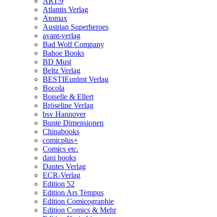
ART:9
Atlantis Verlag
Atomax
Austrian Superheroes
avant-verlag
Bad Wolf Company
Bahoe Books
BD Must
Beltz Verlag
BESTIEunlmt Verlag
Bocola
Boiselle & Ellert
Bröseline Verlag
bsv Hannover
Bunte Dimensionen
Chinabooks
comicplus+
Comics etc.
dani books
Dantes Verlag
ECR-Verlag
Edition 52
Edition Ars Tempus
Edition Comicographie
Edition Comics & Mehr