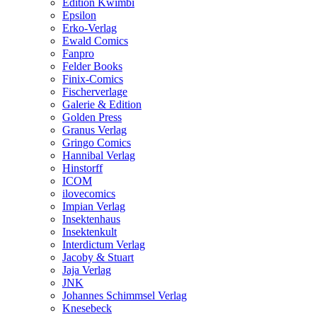
Edition Kwimbi
Epsilon
Erko-Verlag
Ewald Comics
Fanpro
Felder Books
Finix-Comics
Fischerverlage
Galerie & Edition
Golden Press
Granus Verlag
Gringo Comics
Hannibal Verlag
Hinstorff
ICOM
ilovecomics
Impian Verlag
Insektenhaus
Insektenkult
Interdictum Verlag
Jacoby & Stuart
Jaja Verlag
JNK
Johannes Schimmsel Verlag
Knesebeck