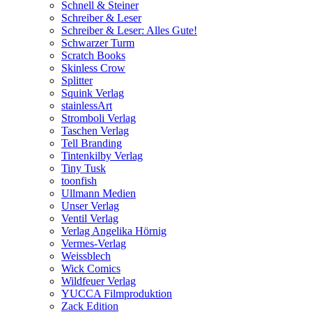
Schnell & Steiner
Schreiber & Leser
Schreiber & Leser: Alles Gute!
Schwarzer Turm
Scratch Books
Skinless Crow
Splitter
Squink Verlag
stainlessArt
Stromboli Verlag
Taschen Verlag
Tell Branding
Tintenkilby Verlag
Tiny Tusk
toonfish
Ullmann Medien
Unser Verlag
Ventil Verlag
Verlag Angelika Hörnig
Vermes-Verlag
Weissblech
Wick Comics
Wildfeuer Verlag
YUCCA Filmproduktion
Zack Edition