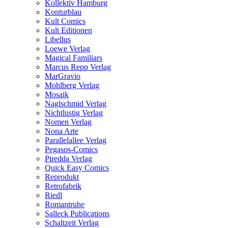
Kollektiv Hamburg
Konturblau
Kult Comics
Kult Editionen
Libellus
Loewe Verlag
Magical Familiars
Marcus Repp Verlag
MarGravio
Mohlberg Verlag
Mosaik
Naglschmid Verlag
Nichtlustig Verlag
Nomen Verlag
Nona Arte
Parallelallee Verlag
Pegasos-Comics
Piredda Verlag
Quick Easy Comics
Reprodukt
Retrofabrik
Riedl
Romantruhe
Salleck Publications
Schaltzeit Verlag