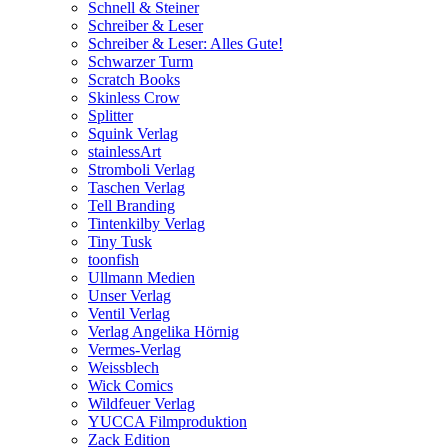
Schnell & Steiner
Schreiber & Leser
Schreiber & Leser: Alles Gute!
Schwarzer Turm
Scratch Books
Skinless Crow
Splitter
Squink Verlag
stainlessArt
Stromboli Verlag
Taschen Verlag
Tell Branding
Tintenkilby Verlag
Tiny Tusk
toonfish
Ullmann Medien
Unser Verlag
Ventil Verlag
Verlag Angelika Hörnig
Vermes-Verlag
Weissblech
Wick Comics
Wildfeuer Verlag
YUCCA Filmproduktion
Zack Edition