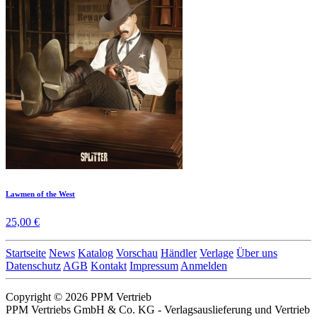
Lawmen of the West
25,00 €
Startseite
News
Katalog
Vorschau
Händler
Verlage
Über uns
Datenschutz
AGB
Kontakt
Impressum
Anmelden
Copyright © 2026 PPM Vertrieb
PPM Vertriebs GmbH & Co. KG - Verlagsauslieferung und Vertrieb