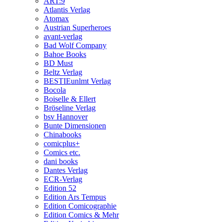
ART:9
Atlantis Verlag
Atomax
Austrian Superheroes
avant-verlag
Bad Wolf Company
Bahoe Books
BD Must
Beltz Verlag
BESTIEunlmt Verlag
Bocola
Boiselle & Ellert
Bröseline Verlag
bsv Hannover
Bunte Dimensionen
Chinabooks
comicplus+
Comics etc.
dani books
Dantes Verlag
ECR-Verlag
Edition 52
Edition Ars Tempus
Edition Comicographie
Edition Comics & Mehr