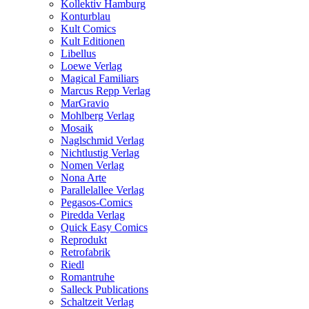
Kollektiv Hamburg
Konturblau
Kult Comics
Kult Editionen
Libellus
Loewe Verlag
Magical Familiars
Marcus Repp Verlag
MarGravio
Mohlberg Verlag
Mosaik
Naglschmid Verlag
Nichtlustig Verlag
Nomen Verlag
Nona Arte
Parallelallee Verlag
Pegasos-Comics
Piredda Verlag
Quick Easy Comics
Reprodukt
Retrofabrik
Riedl
Romantruhe
Salleck Publications
Schaltzeit Verlag