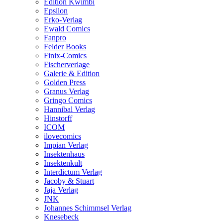
Edition Kwimbi
Epsilon
Erko-Verlag
Ewald Comics
Fanpro
Felder Books
Finix-Comics
Fischerverlage
Galerie & Edition
Golden Press
Granus Verlag
Gringo Comics
Hannibal Verlag
Hinstorff
ICOM
ilovecomics
Impian Verlag
Insektenhaus
Insektenkult
Interdictum Verlag
Jacoby & Stuart
Jaja Verlag
JNK
Johannes Schimmsel Verlag
Knesebeck