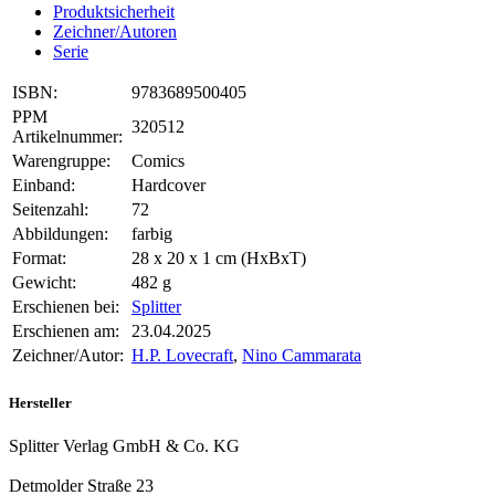
Produktsicherheit
Zeichner/Autoren
Serie
ISBN:
9783689500405
PPM
320512
Artikelnummer:
Warengruppe:
Comics
Einband:
Hardcover
Seitenzahl:
72
Abbildungen:
farbig
Format:
28 x 20 x 1 cm (HxBxT)
Gewicht:
482 g
Erschienen bei:
Splitter
Erschienen am:
23.04.2025
Zeichner/Autor:
H.P. Lovecraft
,
Nino Cammarata
Hersteller
Splitter Verlag GmbH & Co. KG
Detmolder Straße 23