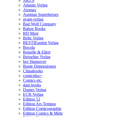
ART:9
Atlantis Verlag
Atomax
Austrian Superheroes
avant-verlag
Bad Wolf Company
Bahoe Books
BD Must
Beltz Verlag
BESTIEunlmt Verlag
Bocola
Boiselle & Ellert
Bröseline Verlag
bsv Hannover
Bunte Dimensionen
Chinabooks
comicplus+
Comics etc.
dani books
Dantes Verlag
ECR-Verlag
Edition 52
Edition Ars Tempus
Edition Comicographie
Edition Comics & Mehr