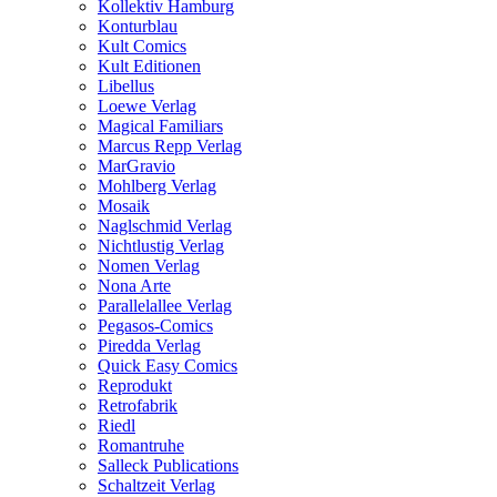
Kollektiv Hamburg
Konturblau
Kult Comics
Kult Editionen
Libellus
Loewe Verlag
Magical Familiars
Marcus Repp Verlag
MarGravio
Mohlberg Verlag
Mosaik
Naglschmid Verlag
Nichtlustig Verlag
Nomen Verlag
Nona Arte
Parallelallee Verlag
Pegasos-Comics
Piredda Verlag
Quick Easy Comics
Reprodukt
Retrofabrik
Riedl
Romantruhe
Salleck Publications
Schaltzeit Verlag