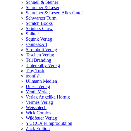
Schnell & Steiner
Schreiber & Leser
Schreiber & Leser: Alles Gute!
Schwarzer Turm
Scratch Books
Skinless Crow
Splitter
Squink Verlag
stainlessArt
Stromboli Verlag
Taschen Verlag
Tell Branding
Tintenkilby Verlag
Tiny Tusk
toonfish
Ullmann Medien
Unser Verlag
Ventil Verlag
Verlag Angelika Hörnig
Vermes-Verlag
Weissblech
Wick Comics
Wildfeuer Verlag
YUCCA Filmproduktion
Zack Edition