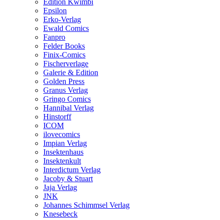
Edition Kwimbi
Epsilon
Erko-Verlag
Ewald Comics
Fanpro
Felder Books
Finix-Comics
Fischerverlage
Galerie & Edition
Golden Press
Granus Verlag
Gringo Comics
Hannibal Verlag
Hinstorff
ICOM
ilovecomics
Impian Verlag
Insektenhaus
Insektenkult
Interdictum Verlag
Jacoby & Stuart
Jaja Verlag
JNK
Johannes Schimmsel Verlag
Knesebeck