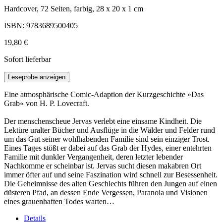
Hardcover, 72 Seiten, farbig, 28 x 20 x 1 cm
ISBN: 9783689500405
19,80 €
Sofort lieferbar
Leseprobe anzeigen
Eine atmosphärische Comic-Adaption der Kurzgeschichte »Das
Grab« von H. P. Lovecraft.
Der menschenscheue Jervas verlebt eine einsame Kindheit. Die
Lektüre uralter Bücher und Ausflüge in die Wälder und Felder rund
um das Gut seiner wohlhabenden Familie sind sein einziger Trost.
Eines Tages stößt er dabei auf das Grab der Hydes, einer entehrten
Familie mit dunkler Vergangenheit, deren letzter lebender
Nachkomme er scheinbar ist. Jervas sucht diesen makabren Ort
immer öfter auf und seine Faszination wird schnell zur Besessenheit.
Die Geheimnisse des alten Geschlechts führen den Jungen auf einen
düsteren Pfad, an dessen Ende Vergessen, Paranoia und Visionen
eines grauenhaften Todes warten…
Details