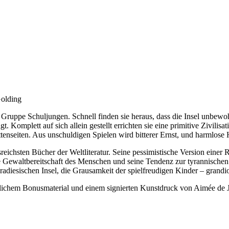
m Golding
 Gruppe Schuljungen. Schnell finden sie heraus, dass die Insel unbewoh
omplett auf sich allein gestellt errichten sie eine primitive Zivilisat
hattenseiten. Aus unschuldigen Spielen wird bitterer Ernst, und harm
reichsten Bücher der Weltliteratur. Seine pessimistische Version einer
 Gewaltbereitschaft des Menschen und seine Tendenz zur tyrannischen
radiesischen Insel, die Grausamkeit der spielfreudigen Kinder – grand
ätzlichem Bonusmaterial und einem signierten Kunstdruck von Aimée de