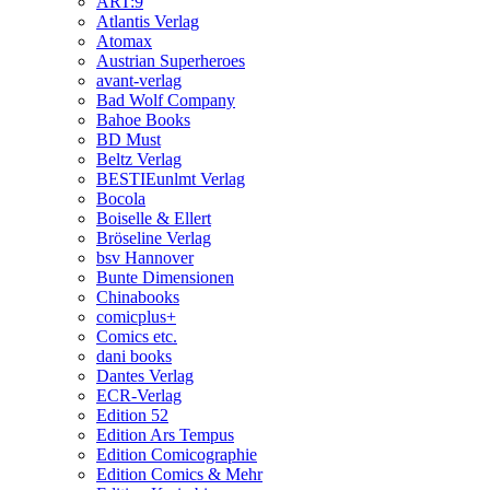
ART:9
Atlantis Verlag
Atomax
Austrian Superheroes
avant-verlag
Bad Wolf Company
Bahoe Books
BD Must
Beltz Verlag
BESTIEunlmt Verlag
Bocola
Boiselle & Ellert
Bröseline Verlag
bsv Hannover
Bunte Dimensionen
Chinabooks
comicplus+
Comics etc.
dani books
Dantes Verlag
ECR-Verlag
Edition 52
Edition Ars Tempus
Edition Comicographie
Edition Comics & Mehr