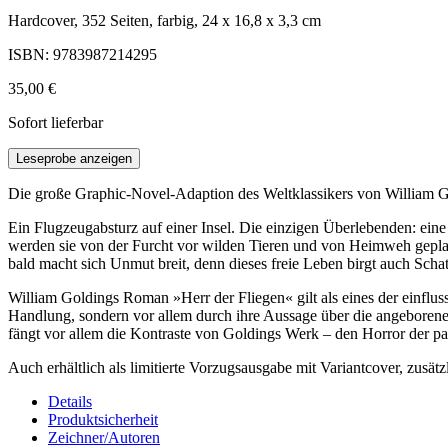
Hardcover, 352 Seiten, farbig, 24 x 16,8 x 3,3 cm
ISBN: 9783987214295
35,00 €
Sofort lieferbar
Leseprobe anzeigen
Die große Graphic-Novel-Adaption des Weltklassikers von Willia
Ein Flugzeugabsturz auf einer Insel. Die einzigen Überlebenden: eine
werden sie von der Furcht vor wilden Tieren und von Heimweh geplagt. K
bald macht sich Unmut breit, denn dieses freie Leben birgt auch Sc
William Goldings Roman »Herr der Fliegen« gilt als eines der einfluss
Handlung, sondern vor allem durch ihre Aussage über die angeborene
fängt vor allem die Kontraste von Goldings Werk – den Horror der pa
Auch erhältlich als limitierte Vorzugsausgabe mit Variantcover, zus
Details
Produktsicherheit
Zeichner/Autoren