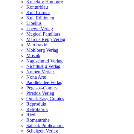
Kollektiv Hamburg
Konturblau
Kult Comics
Kult Editionen
Libellus
Loewe Verlag
Magical Familiars
Marcus Repp Verlag
MarGravio
Mohlberg Verlag
Mosaik
Naglschmid Verlag
Nichtlustig Verlag
Nomen Verlag
Nona Arte
Parallelallee Verlag
Pegasos-Comics
Piredda Verlag
Quick Easy Comics
Reprodukt
Retrofabrik
Riedl
Romantruhe
Salleck Publications
Schaltzeit Verlag