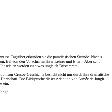
nt ist. Tagsüber erkunden sie die paradiesischen Strände. Nachts
ion, frei von den Vorschriften ihrer Lehrer und Eltern. Aber schon
lose Hänseleien werden zu etwas ungleich Düstererem…
 Robinson-Crusoe-Geschichte besticht nicht nur durch ihre dramatische
 Herrschaft. Die Bildsprache dieser Adaption von Aimée de Jongh
ios ein.
 Jongh.