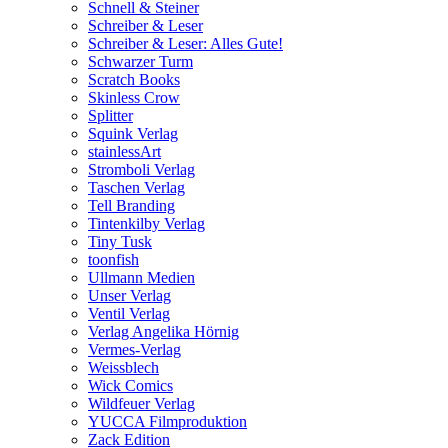
Schnell & Steiner
Schreiber & Leser
Schreiber & Leser: Alles Gute!
Schwarzer Turm
Scratch Books
Skinless Crow
Splitter
Squink Verlag
stainlessArt
Stromboli Verlag
Taschen Verlag
Tell Branding
Tintenkilby Verlag
Tiny Tusk
toonfish
Ullmann Medien
Unser Verlag
Ventil Verlag
Verlag Angelika Hörnig
Vermes-Verlag
Weissblech
Wick Comics
Wildfeuer Verlag
YUCCA Filmproduktion
Zack Edition