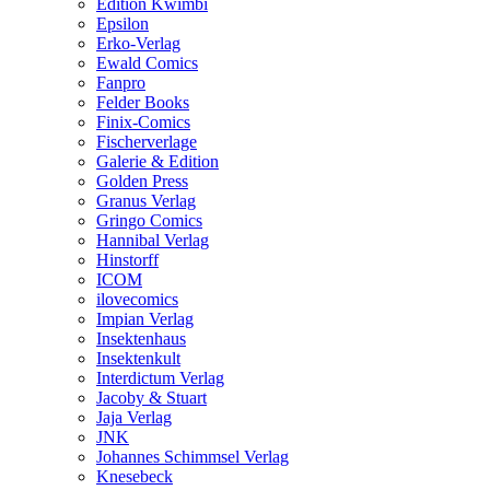
Edition Kwimbi
Epsilon
Erko-Verlag
Ewald Comics
Fanpro
Felder Books
Finix-Comics
Fischerverlage
Galerie & Edition
Golden Press
Granus Verlag
Gringo Comics
Hannibal Verlag
Hinstorff
ICOM
ilovecomics
Impian Verlag
Insektenhaus
Insektenkult
Interdictum Verlag
Jacoby & Stuart
Jaja Verlag
JNK
Johannes Schimmsel Verlag
Knesebeck