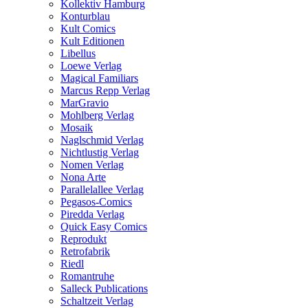
Kollektiv Hamburg
Konturblau
Kult Comics
Kult Editionen
Libellus
Loewe Verlag
Magical Familiars
Marcus Repp Verlag
MarGravio
Mohlberg Verlag
Mosaik
Naglschmid Verlag
Nichtlustig Verlag
Nomen Verlag
Nona Arte
Parallelallee Verlag
Pegasos-Comics
Piredda Verlag
Quick Easy Comics
Reprodukt
Retrofabrik
Riedl
Romantruhe
Salleck Publications
Schaltzeit Verlag