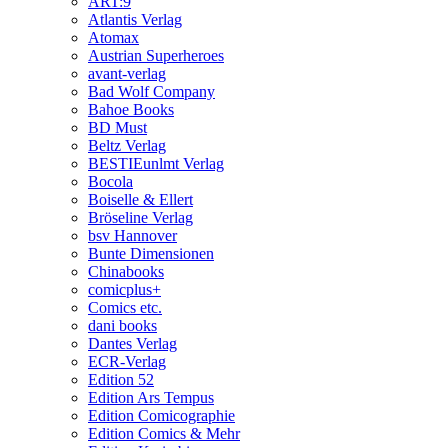
ART:9
Atlantis Verlag
Atomax
Austrian Superheroes
avant-verlag
Bad Wolf Company
Bahoe Books
BD Must
Beltz Verlag
BESTIEunlmt Verlag
Bocola
Boiselle & Ellert
Bröseline Verlag
bsv Hannover
Bunte Dimensionen
Chinabooks
comicplus+
Comics etc.
dani books
Dantes Verlag
ECR-Verlag
Edition 52
Edition Ars Tempus
Edition Comicographie
Edition Comics & Mehr