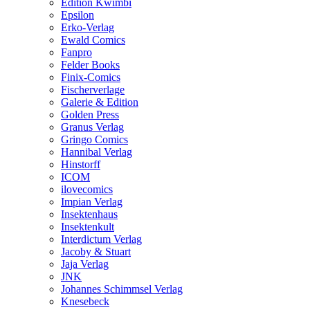
Edition Kwimbi
Epsilon
Erko-Verlag
Ewald Comics
Fanpro
Felder Books
Finix-Comics
Fischerverlage
Galerie & Edition
Golden Press
Granus Verlag
Gringo Comics
Hannibal Verlag
Hinstorff
ICOM
ilovecomics
Impian Verlag
Insektenhaus
Insektenkult
Interdictum Verlag
Jacoby & Stuart
Jaja Verlag
JNK
Johannes Schimmsel Verlag
Knesebeck