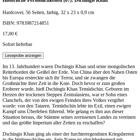
Historische Persönlichkeiten (07): Dschingis Khan
Hardcover, 56 Seiten, farbig, 32 x 23 x 0,9 cm
ISBN: 9783987214851
17,00 €
Sofort lieferbar
Leseprobe anzeigen
Im 13. Jahrhundert waren Dschingis Khan und seine mongolischen
Reiterhorden die Geißel der Erde. Von China über den Nahen Osten
bis Europa erstreckte sich ihr Terror, und sie zwangen die
Großmächte ihrer Zeit in die Knie. Doch bevor er zum großen
Eroberer wurde, hieß Dschingis Khan Temüdschin. Geboren im
Herzen der trockenen Steppen Zentralasiens, war er Sohn eines
Clanchefs, der von den ewigen Feinden ihres Volkes vergiftet
wurde: von den Tataren. Temüdschin lebte im Exil, einen ewigen
Kampf ums Überleben führend. Wie gelang es ihm aus dieser
Situation heraus, die Stämme seines zerrissenen Landes zu vereinen
und das größte Imperium aller Zeiten zu erschaffen?
Dschingis Khan ging als einer der furchterregendsten Kriegsherren
in die Weltgeschichte ein. Sein Name ist gleichbedeutend mit