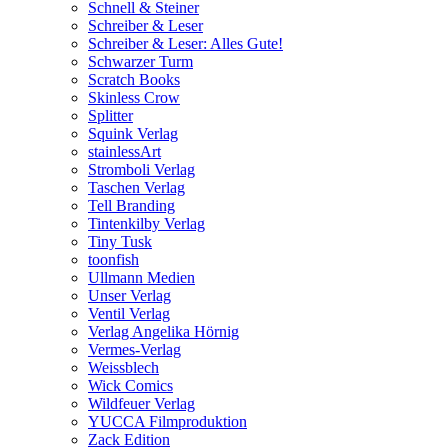
Schnell & Steiner
Schreiber & Leser
Schreiber & Leser: Alles Gute!
Schwarzer Turm
Scratch Books
Skinless Crow
Splitter
Squink Verlag
stainlessArt
Stromboli Verlag
Taschen Verlag
Tell Branding
Tintenkilby Verlag
Tiny Tusk
toonfish
Ullmann Medien
Unser Verlag
Ventil Verlag
Verlag Angelika Hörnig
Vermes-Verlag
Weissblech
Wick Comics
Wildfeuer Verlag
YUCCA Filmproduktion
Zack Edition